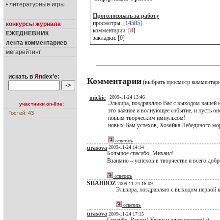
• литературные игры
Проголосовать за работу
просмотры: [
14585
]
конкурсы журнала
комментарии: [
8
]
ЕЖЕДНЕВНИК
закладки: [0]
лента комментариев
мегарейтинг
искать в
Я
ndex'е:
Комментарии
(выбрать просмотр комментар
mickic
2009-11-24 13:46
Эльвира, поздравляю Вас с выходом вашей 
участники on-line:
это важное и волнующее событие, и пусть о
Гостей: 43
новым творческим импульсом!
новых Вам успехов, Хозяйка Лебединого мо
ответить
urasova
2009-11-24 14:14
Большое спасибо, Михаил!
Взаимно – успехов в творчестве и всего добро
ответить
SHAHBOZ
2009-11-24 16:09
Эльвира, поздравляю с выходом первой 
ответить
urasova
2009-11-24 17:15