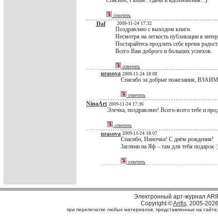
Спасибо, Рахим! Удачи и вдохновения! :)
ответить
Daf
2009-11-24 17:32
Поздравляю с выходом книги.
Несмотря на легкость публикации в интер
Постарайтесь продлить себе время радост
Всего Вам доброго и больших успехов.
ответить
urasova
2009-11-24 18:08
Спасибо за добрые пожелания, ВЗАИМ
ответить
NinaArt
2009-11-24 17:36
Элечка, поздравляю! Всего-всего тебе и про
ответить
urasova
2009-11-24 18:07
Cпасибо, Ниночка! С днём рождения!
Загляни на Яф – там для тебя подарок :
ответить
Электронный арт-журнал ARI
Copyright ©
Arifis
, 2005-202
при перепечатке любых материалов, представленных на сайте, с