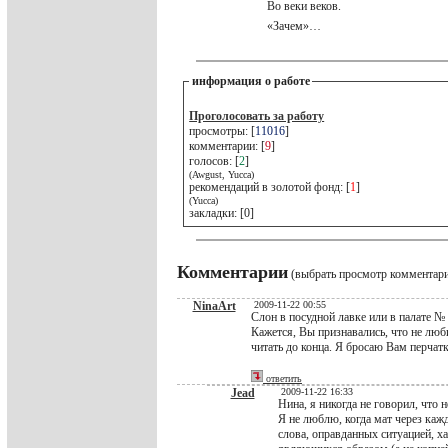
Во веки веков.
«Зачем»…
информация о работе
Проголосовать за работу
просмотры: [
11016
]
комментарии: [
9
]
голосов: [
2
]
(Awgust, Yucca)
рекомендаций в золотой фонд: [
1
]
(Yucca)
закладки: [0]
Комментарии
(выбрать просмотр комментар
NinaArt
2009-11-22 00:55
Слон в посудной лавке или в палате № 
Кажется, Вы признавались, что не люб
читать до конца. Я бросаю Вам перчатк
ответить
Jead
2009-11-22 16:33
Нина, я никогда не говорил, что
Я не люблю, когда мат через кажд
слова, оправданных ситуацией, 