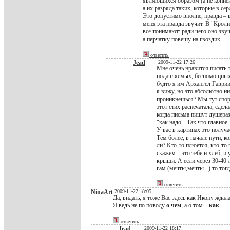
являющихся образом (а не копией
а их разряда таких, которые в сер
Это допустимо вполне, правда – в
меня эта правда звучит. В "Кролик
все понимают: ради чего оно звуч
а перчатку повешу на гвоздик.
ответить
Jead
2009-11-22 17:26
Мне очень нравится писать 
подавляемых, беспомощных –
будто я им Архангел Гавриил
я вижу, но это абсолютно нич
проникнешься? Мы тут спори
этот стих распечатала, сдел
когда письма пишут душераз
"как надо". Так что главное 
У вас в картинах это получа
Тем более, в начале пути, к
ли? Кто-то плюется, кто-то 
скажем – это тебе и хлеб, и
крыши. А если через 30-40 
гам (мечты,мечты...) то тог
ответить
NinaArt
2009-11-22 18:05
Да, видать, я тоже Вас здесь как Икону ждала
Я ведь не по поводу
о чем
, а о том –
как
.
ответить
Jead
2009-11-22 18:17