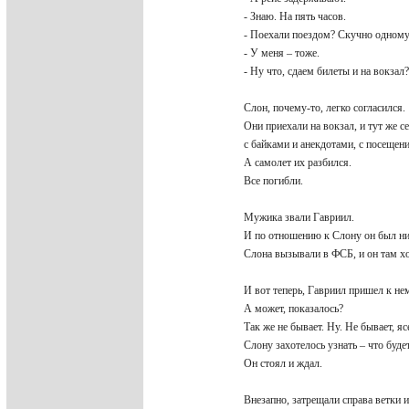
- Знаю. На пять часов.
- Поехали поездом? Скучно одному.
- У меня – тоже.
- Ну что, сдаем билеты и на вокзал
Слон, почему-то, легко согласился.
Они приехали на вокзал, и тут же се
с байками и анекдотами, с посещен
А самолет их разбился.
Все погибли.
Мужика звали Гавриил.
И по отношению к Слону он был ни
Слона вызывали в ФСБ, и он там хо
И вот теперь, Гавриил пришел к нем
А может, показалось?
Так же не бывает. Ну. Не бывает, яс
Слону захотелось узнать – что буде
Он стоял и ждал.
Внезапно, затрещали справа ветки 