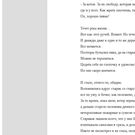
- За котов. За их свободу, которая 
где и у всех. Как жрать захочешь, т
Ох, хорошо пивко!
Течет река жизни…
Вот как этот ручей. Воняет. Но тече
И дважды даже в одно и то же дер
Все меняется.
Полторы бутылки пива, да на стар
Можно не торопиться.
Цедить себе по глоточку в удоволь
Но оно скоро кончится.
И стало, отчего-то, обидно.
Вспомнились вдруг старик со стару
все по уму, в бочке, как положено,
За то время, пока пили, ветер перек
а дальше сгорело половина дачного
неторопливые пожарные и сумели з
Стариков лишили всего, что у них б
втаптывали сапогами в грязь, и дел
Никто не посмотрел в их глаза, по