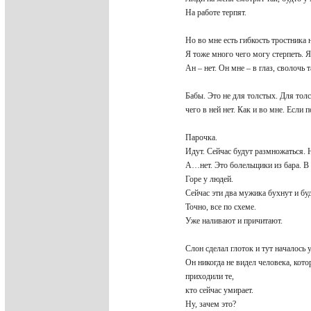
На работе терпят.
Но во мне есть гибкость тростника 
Я тоже много чего могу стерпеть. 
Ан – нет. Он мне – в глаз, сволочь 
Бабы. Это не для толстых. Для толс
чего в ней нет. Как и во мне. Если 
Парочка.
Идут. Сейчас будут размножаться. 
А…нет. Это болельщики из бара. В 
Горе у людей.
Сейчас эти два мужика бухнут и бу
Точно, все по схеме.
Уже наливают и причитают.
Слон сделал глоток и тут началось у
Он никогда не видел человека, кот
приходили те,
кто сейчас умирает.
Ну, зачем это?