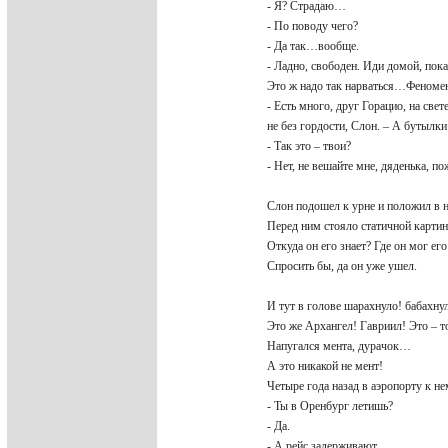
- Я? Страдаю…
- По поводу чего?
- Да так…вообще.
- Ладно, свободен. Иди домой, пока
Это ж надо так нарваться…Феном
- Есть много, друг Горацио, на све
не без гордости, Слон. – А бутылк
- Так это – твои?
- Нет, не вешайте мне, дяденька, п
Слон подошел к урне и положил в 
Перед ним стояло статичной картин
Откуда он его знает? Где он мог его
Спросить бы, да он уже ушел.
И тут в голове шарахнуло! бабахну
Это же Архангел! Гавриил! Это – то
Напугался мента, дурачок…
А это никакой не мент!
Четыре года назад в аэропорту к н
- Ты в Оренбург летишь?
- Да.
- А рейс задерживают.