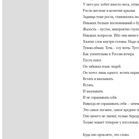
У него рос хобот вместо носа, сет
Росли жесткие и колючие крылья.
Задница тоже росла, становилась п
Никаких больше воспоминаний о б
Жалость – пустое, невероятно глуп
Никаких вопросов. Ибо они ничего
Хватит слов внутри головы. Надо 
Туман-обман. Точь – соу мочь. Туге
Как упоительны в России вечера.
Пусть поют.
Он забывал язык людей.
Он хотел лишь одного: встать пора
Встать и вкалывать
Встать.
И вкалывать.
И не спрашивать себя.
Никогда не спрашивать себя – заче
Это самое поганое, самое вредное н
Оно ничего не значит, только беред
Только машет топором у изголовья
Будь оно проклято, это слово.