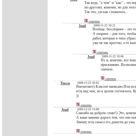
Так ведь, "о чем" и "как" – это 
по-другому, конечно, но для это
Так что, уж как сложилось...
ответить
Jead
2009-11-22 18:21
Вообще, бесспорное – это то
А спорное – для того, чтоб
работ, которые я тихо убрал
уже не так яростно, а то вып
ответить
Jead
2009-11-22 19:06
Ну и, конечно, все выш
присваиваю. Возможно,
сначала.
ответить
Yucca
2009-12-23 10:02
Впечатляет) Классно написано.Или изл
есть над чем, но в целом состоялось.
))
ответить
Jead
2009-12-23 13:08
Спасибо на добром слове!) Это, конеч
А ваше мнение дорого тем, что оно пок
Значит, есть смысл его довести до ума
ответить