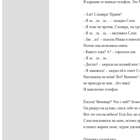
В кармане ее мявкал телефон. Э
- Алё! Слоняра! Прием?
- Я за…за…за… – заладил Слон.
- Я тоже не против, Слоняра, ты гд
- Я за…за…за…- настаивал Слон.
- Зае…ал! – сказала Маша и повеси
Потом она позвонила опять.
- Какого хера? А? – спросила она.
- Я за…за…за…
- Достал! – заорала на полный виз
- Я заикаюсь! – заорал ей в ответ
Наезжаешь на меня! Всё! Кончено!
не приходи ко мне…без пива!
И выключил телефон.
Ёпсель! Яичница!! Что с ней?! Боже
Он рванул на кухню, снеся себе по 
Вот это еси на небеси! Есть Бог на
Слон поклонился на окно, истово п
и пошел жарить свою, чудом уцеле
Отрыжка состоялась.