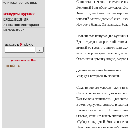
Слон встал, качаясь, и сделал неск
• литературные игры
Железный Брат обдал холодом, Сло
Зима…ах, как божественно хорошо
конкурсы журнала
запрячь? как там дальше? снег…ис
ЕЖЕДНЕВНИК
Нет, это в башке. Он приложил бел
лента комментариев
мегарейтинг
Правый глаз нащупал две бутылки 
Рука, страдающая расстройством дв
искать в
Я
ndex'е:
правый во всем, что видел, глаз с
на мозг перенастроил мышцы, и ла
Он свинтил крышку жадно, задрал 
участники on-line:
Гостей: 16
Дальше одно лишь блаженство.
Миг, для которого ты живешь…
Сука, ну как же хорошо – жить на с
Эта мысль часто приходит в туалете
Там ты ясно понимаешь – для чего
Время дернулось, смялось в гармош
Легкий, как облачко, 110-килогра
Он стал, сопя и тыкаясь лиловым б
«Туборг» под рукой. Это главное, эт
Перед глазами пропеллер действит