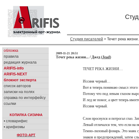
Студ
Студия писателей
> Течет река жизни..
обложка
2009-11-21 20:51
правила
Течет река жизни... / Джед (
Jead
)
редакция журнала
ARIFIS-info
ТЕЧЕТ РЕКА ЖИЗНИ…
ARIFIS-NEXT
блокнот эксперта
Иссиня черный…
список авторов
Вот я теперь понимаю смысл этого 
записки на полях
Потому что под левым глазом выро
справка по интерфейсу
И лед не помог, а цвет теперь име
ссылки
Иссиня черный.
КОПИЛКА СИЗИФА
Слон проснулся и потрогал глаз. За
• словарифис
Левый отличался тем, что если на 
• арифизмы
Темно-лиловый фонарь. Это маяк с
ФОТО-АРТ
знаков и предупреждений, затем с