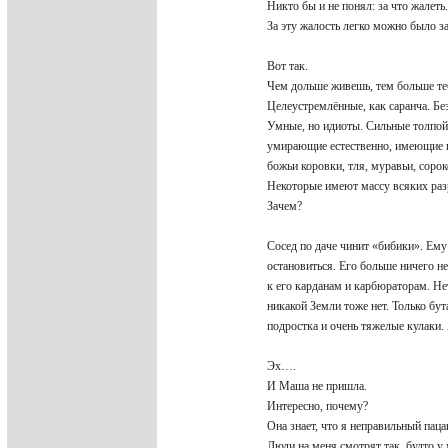
Никто бы и не понял: за что жалеть
За эту жалость легко можно было з
Вот так.
Чем дольше живешь, тем больше те
Целеустремлённые, как саранча. Бе
Умные, но идиоты. Сильные толпо
умирающие естественно, имеющие 
божьи коровки, тля, муравьи, сор
Некоторые имеют массу всяких раз
Зачем?
Сосед по даче чинит «бибики». Ему
остановиться. Его больше ничего н
к его карданам и карбюраторам. Нет
никакой Земли тоже нет. Только бут
подростка и очень тяжелые кулаки.
Эх….
И Маша не пришла.
Интересно, почему?
Она знает, что я неправильный пац
Люди на меня смотрят так, будто у 