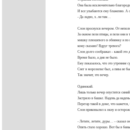
Она была исключительно благородн
И все улыбаются ему блаженно. А 
- Да ладно, х..ли там…
Слон проснулся вечером. От непо
За окном пели птицы, и пели они в 
мишку плюшевого в обнимку и по к
кому сказано! Вдруг тревога?
Слон долго соображал – какой это 
Время было, а дня не было.
Ему показалось, что это утренние с
Снег в морозилке был, а пива не был
Так значит, это вечер.
Одинокий.
Лишь только вечер опустится син
Застряло в башке. Надень да над
Перегар такой в доме, что кажется,
Слон приковылял к окну и осторожн
- Летите, летите, дуры… – сказал о
Опять стало хорошо. Вот бы в бан