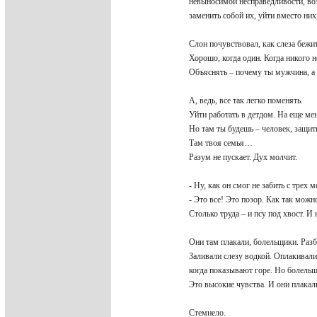
невыносимой несправедливости, во
заменить собой их, уйти вместо них
Слон почувствовал, как слеза бежи
Хорошо, когда один. Когда никого 
Объяснять – почему ты мужчина, а
А, ведь, все так легко поменять.
Уйти работать в детдом. На еще мен
Но там ты будешь – человек, защ
Там твоя семья…
Разум не пускает. Дух молчит.
- Ну, как он смог не забить с трех 
- Это все! Это позор. Как так мож
Столько труда – и псу под хвост. И
Они там плакали, болельщики. Разб
Заливали слезу водкой. Оплакивали
когда показывают горе. Но болель
Это высокие чувства. И они плакал
Стемнело.