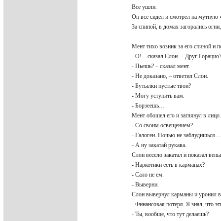
Все ушли.
Он все сидел и смотрел на мутную
За спиной, в домах загорались огн
Мент тихо возник за его спиной и 
- О! – сказал Слон. – Друг Горацио
- Пьешь? – сказал мент.
- Не доказано, – ответил Слон.
- Бутылки пустые твои?
- Могу уступить вам.
- Борзеешь…
Мент обошел его и заглянул в лицо
- Со своим освещением?
- Галоген. Ночью не заблудишься
- А ну закатай рукава.
Слон весело закатал и показал вен
- Наркотики есть в карманах?
- Сало не ем.
- Выверни.
Слон вывернул карманы и уронил в
- Финансовая потеря. Я знал, что э
- Ты, вообще, что тут делаешь?