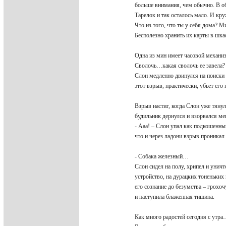
больше внимания, чем обычно. В об
Тарелок и так осталось мало. И кр
Что из того, что ты у себя дома?
Бесполезно хранить их карты в шк
Одна из мин имеет часовой механиз
Сволочь…какая сволочь ее завела? 
Слон медленно двинулся на поиски
этот взрыв, практически, убьет его
Взрыв настиг, когда Слон уже тяну
будильник дернулся и взорвался ме
- Ааа! – Слон упал как подкошенны
что и через ладони взрыв проникал
- Собака железный…
Слон сидел на полу, хрипел и уни
устройство, на дурацких тоненьки
его сознание до безумства – грох
и наступила блаженная тишина.
Как много радостей сегодня с утр