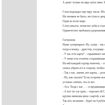
А денег только на пару штук пива. 
Слон подождал еще пару часов. Мол
Ни звонков не было, ни стука в две
Один во всем мире.
Слон умылся, почистил зубы и стал
Одиночество требовало разрешени
Гастроном.
Ныне супермаркет. Ну, супер – так
тогда и мопед – драгстер, и курица 
- У вас есть карта? – спрашивает х
- У меня есть отлично сохранивша
На ней каждый сортир помечен, – 
силясь убрать его в сторону, чтоб
- Так у вас, значит, нет карты, – р
- Ну, как сказать? Если за время мо
условно считать, что ее нет.
- Ага. Тогда с вас… – и продавщиц
- А вот тут уж хрен, – отрезает ей
крупно написана цена с картой, а 
Так вот, мелкими – будет на 4 руб