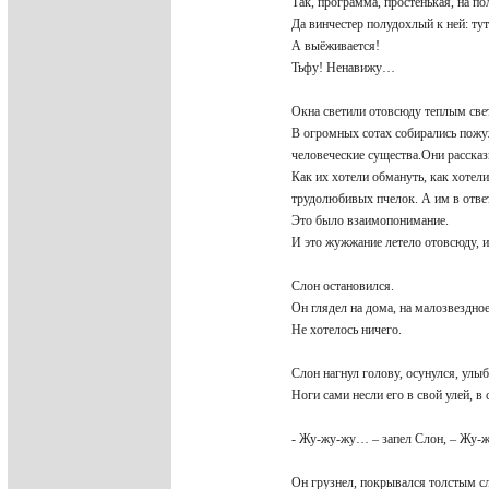
Так, программа, простенькая, на по
Да винчестер полудохлый к ней: ту
А выёживается!
Тьфу! Ненавижу…
Окна светили отовсюду теплым св
В огромных сотах собирались пож
человеческие существа.Они рассказ
Как их хотели обмануть, как хотели
трудолюбивых пчелок. А им в отве
Это было взаимопонимание.
И это жужжание летело отовсюду, из
Слон остановился.
Он глядел на дома, на малозвездное
Не хотелось ничего.
Слон нагнул голову, осунулся, улы
Ноги сами несли его в свой улей, в
- Жу-жу-жу… – запел Слон, – Жу
Он грузнел, покрывался толстым с