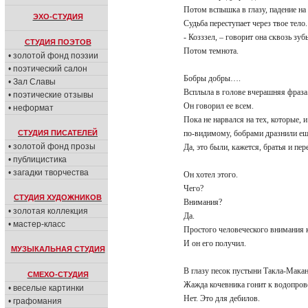
Потом вспышка в глазу, падение н
ЭХО-СТУДИЯ
Судьба переступает через твое тело
- Козззел, – говорит она сквозь зу
СТУДИЯ ПОЭТОВ
Потом темнота.
• золотой фонд поэзии
• поэтический салон
Бобры добры….
• Зал Славы
Всплыла в голове вчерашняя фраза
• поэтические отзывы
Он говорил ее всем.
• неформат
Пока не нарвался на тех, которые,
СТУДИЯ ПИСАТЕЛЕЙ
по-видимому, бобрами дразнили еще
• золотой фонд прозы
Да, это были, кажется, братья и пе
• публицистика
• загадки творчества
Он хотел этого.
Чего?
СТУДИЯ ХУДОЖНИКОВ
Внимания?
• золотая коллекция
Да.
• мастер-класс
Простого человеческого внимания 
И он его получил.
МУЗЫКАЛЬНАЯ СТУДИЯ
В глазу песок пустыни Такла-Мака
СМЕХО-СТУДИЯ
Жажда кочевника гонит к водопро
• веселые картинки
Нет. Это для дебилов.
• графомания