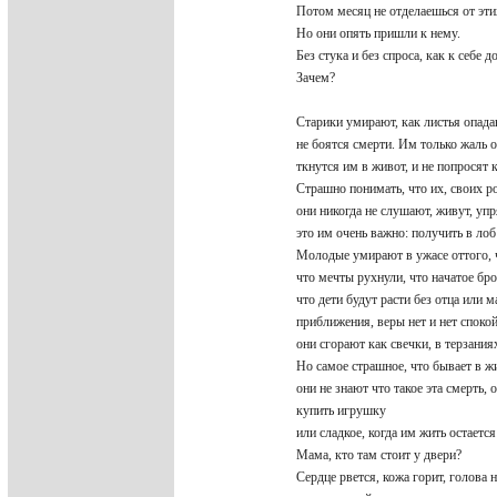
Потом месяц не отделаешься от эт
Но они опять пришли к нему.
Без стука и без спроса, как к себе 
Зачем?
Старики умирают, как листья опада
не боятся смерти. Им только жаль 
ткнутся им в живот, и не попросят 
Страшно понимать, что их, своих 
они никогда не слушают, живут, уп
это им очень важно: получить в ло
Молодые умирают в ужасе оттого, ч
что мечты рухнули, что начатое бро
что дети будут расти без отца или 
приближения, веры нет и нет споко
они сгорают как свечки, в терзани
Но самое страшное, что бывает в ж
они не знают что такое эта смерть, 
купить игрушку
или сладкое, когда им жить остаетс
Мама, кто там стоит у двери?
Сердце рвется, кожа горит, голова