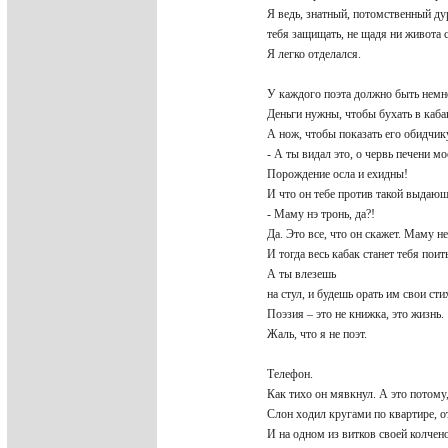
Я ведь, знатный, потомственный дур
тебя защищать, не щадя ни живота 
Я легко отделался.
У каждого поэта должно быть немно
Деньги нужны, чтобы бухать в каба
А нож, чтобы показать его обидчик
- А ты видал это, о червь печени 
Порождение осла и ехидны!
И что он тебе против такой выдаю
- Маму нэ тронь, да?!
Да. Это все, что он скажет. Маму не
И тогда весь кабак станет тебя пои
А ты влезешь
на стул, и будешь орать им свои сти
Поэзия – это не книжка, это жизнь.
Жаль, что я не поэт.
Телефон.
Как тихо он мявкнул. А это потому
Слон ходил кругами по квартире, от
И на одном из витков своей колчен