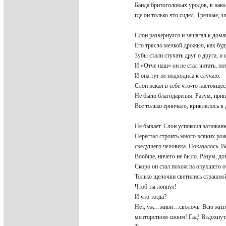
Банда бритоголовых уродов, в нако
где он только что сидел. Трезвые, з
Слон развернулся и зашагал к дом
Его трясло мелкой дрожью, как бу
Зубы стали стучать друг о друга, и
И «Отче наш» он не стал читать, п
И она тут не подходила к случаю.
Слон искал в себе что-то настоящее
Не было благодарения. Разум, прип
Все только ёрничало, кривлялось в
Не бывает. Слон успокоил затюкан
Перестал строить много всяких ро
сведущего человека. Показалось. Вс
Вообще, ничего не было. Разум, д
Скоро он стал похож на опухшего 
Только щелочки светились страшн
Чтоб ты лопнул!
И что тогда?
Нет, уж…живи…сволочь. Всю жизнь
менторством своим! Гад! Вздохнуть 