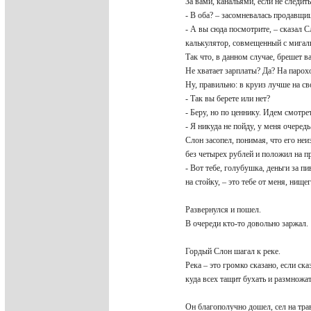
За вами, канальями, если не следить
- В оба? – засомневалась продавщиц
- А вы сюда посмотрите, – сказал С
калькулятор, совмещенный с мигалк
Так что, в данном случае, брешет 
Не хватает зарплаты? Да? На парох
Ну, правильно: в круиз лучше на с
- Так вы берете или нет?
- Беру, но по ценнику. Идем смотрет
- Я никуда не пойду, у меня очередь
Слон засопел, понимая, что его не
без четырех рублей и положил на п
- Вот тебе, голубушка, деньги за пи
на стойку, – это тебе от меня, нище
Развернулся и пошел.
В очереди кто-то довольно заржал
Гордый Слон шагал к реке.
Река – это громко сказано, если ск
куда всех тащит бухать и размнож
Он благополучно дошел, сел на тр