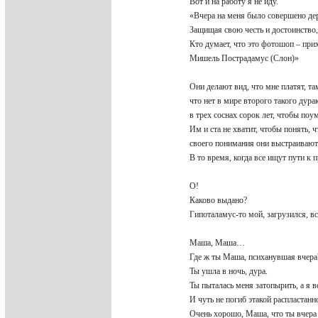
Вот и на работу я не иду.
«Вчера на меня было совершено де
Защищая свою честь и достоинство,
Кто думает, что это фотошоп – при
Мишель Пострадамус (Слон)»
Они делают вид, что мне платят, та
что нет в мире второго такого дура
в трех соснах сорок лет, чтобы по
Им и ста не хватит, чтобы понять, ч
своего понимания они выстраивают
В то время, когда все ищут пути к 
О!
Каково выдано?
Гипоталамус-то мой, загрузился, в
Маша, Маша…
Где ж ты Маша, психанувшая вчер
Ты ушла в ночь, дура.
Ты пыталась меня затопырить, а я 
И чуть не погиб этакой распласта
Очень хорошо, Маша, что ты вчера 