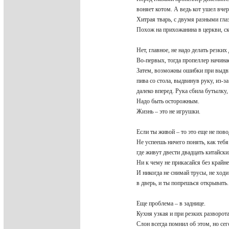
воняет котом. А ведь кот ушел вче
Хитрая тварь, с двумя разными гла
Похож на прихожанина в церкви, с
Нет, главное, не надо делать резки
Во-первых, тогда пропеллер начина
Затем, возможны ошибки при выдв
пива со стола, выдвинув руку, из-
далеко вперед. Рука сбила бутылку
Надо быть осторожным.
Жизнь – это не игрушки.
Если ты живой – то это еще не пово
Не успеешь ничего понять, как тебя
где живут двести двадцать китайс
Ни к чему не прикасайся без край
И никогда не снимай трусы, не ход
в дверь, и ты попрешься открывать
Еще проблема – в заднице.
Кухня узкая и при резких разворот
Слон всегда помнил об этом, но се