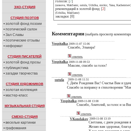
голосов: [
7
]
(urasova, MakSamr, sutula, Uchilka, mickic, Yana, Kachemtsev
ЭХО-СТУДИЯ
рекомендаций в золотой фонд: [
2
]
(Uchilka, MakSamr)
закладки: [0]
СТУДИЯ ПОЭТОВ
• золотой фонд поэзии
• поэтический салон
Комментарии
(выбрать просмотр комментар
• Зал Славы
• поэтические отзывы
Vospitalka
2009-11-07 15:06
• неформат
Спасибо, Эльвира!
СТУДИЯ ПИСАТЕЛЕЙ
ответить
Vospitalka
• золотой фонд прозы
2009-11-08 09:53
Максим, спасибо за голос!
• публицистика
• загадки творчества
ответить
sutula
2009-11-08 11:51
С Днём Рождения Вас! Счастья Вам и удачи
СТУДИЯ ХУДОЖНИКОВ
Спасибо за поправку в стихотворении "Мама
• золотая коллекция
• мастер-класс
ответить
Vospitalka
2009-11-08 13:08
Спасибо, Анатолий, за голос и за Вш
МУЗЫКАЛЬНАЯ СТУДИЯ
ответить
СМЕХО-СТУДИЯ
VKondakov
2009-11-08 13:19
Светлана, с днем рождения в
• веселые картинки
Желаю вам здоровья, благод
• графомания