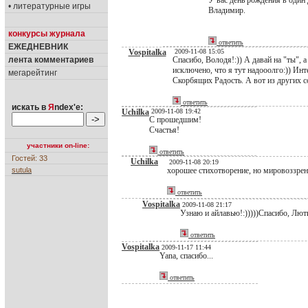
У вас день рождения в один 
• литературные игры
Владимир.
конкурсы журнала
ответить
ЕЖЕДНЕВНИК
Vospitalka
2009-11-08 15:05
лента комментариев
Спасибо, Володя!:)) А давай на "ты", а
исключено, что я тут надооолго:)) Ин
мегарейтинг
Скорбящих Радость. А вот из других с
ответить
искать в
Я
ndex'е:
Uchilka
2009-11-08 19:42
С прошедшим!
Счастья!
участники on-line:
ответить
Гостей: 33
Uchilka
2009-11-08 20:19
sutula
хорошее стихотворение, но мировоззренче
ответить
Vospitalka
2009-11-08 21:17
Узнаю и айлавью!:)))))Спасибо, Люти
ответить
Vospitalka
2009-11-17 11:44
Yana, спасибо...
ответить