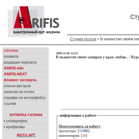
Ст
Студия поэтов
> В окаянстве своём зам
обложка
2009-11-06 23:22
правила
В окаянстве своём замирая у края любви... / Кур
редакция журнала
ARIFIS-info
ARIFIS-NEXT
блокнот эксперта
список авторов
записки на полях
справка по интерфейсу
ссылки
КОПИЛКА СИЗИФА
информация о работе
• словарифис
Проголосовать за работу
• арифизмы
просмотры: [
11986
]
ФОТО-АРТ
комментарии: [
10
]