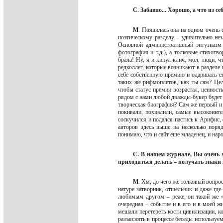
С. Забавно... Хорошо, а что из 
М
. Появилась она на одном очень 
поэтическому разделу – удивительно нез
Основной административный энтузиазм 
фотография и т.д.), а толковые стихотв
брала! Ну, я и кинул клич, мол, люди, 
редколлег, которые возникают в раздел
себе собственную премию и одаривать ею
таких же рифмоплетов, как ты сам? Цел
чтобы статус премии возрастал, ценность 
рядом с нами любой дважды-букер будет 
творческая биография? Сам же первый и 
покивали, похвалили, самые высокоинте
соскучился и подался пастись к Арифис,
авторов здесь выше на несколько поря
понимаю, что и сайт еще младенец, и наро
С. В нашем журнале, Вы очень 
приходиться делать – получать знаки
М
. Хм, до чего же толковый вопро
натуре затворник, отшельник и даже где
любимым другом – реже, он такой же «р
очередная – событие и в его и в моей жи
мешали перетереть кости цивилизации, к
разъяснять в процессе беседы используе