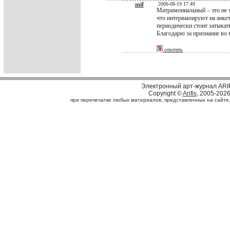
mif
2006-08-19 17:49
Матримониальный – это не 
что интервьюируют на анкет
периодически стоит затыкать
Благодарю за признание во м
ответить
Электронный арт-журнал ARI
Copyright ©
Arifis
, 2005-202
при перепечатке любых материалов, представленных на сайте, с