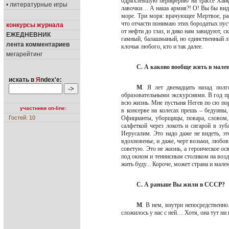
одряхлевшую периферию на трассе Хайфа
• литературные игры
лавочки… А наша армия?! О! Вы бы видел
море. Три моря: врачующее Мертвое, р
что отчасти понимаю этих бородатых пус
конкурсы журнала
от нефти до глаз, и дико нам завидуют,
ЕЖЕДНЕВНИК
гамный, балашманый, но единственный л
лента комментариев
клочья любого, кто и так далее.
мегарейтинг
С. А каково вообще жить в мале
искать в
Я
ndex'е:
М
. Я лет двенадцать назад пол
образовательными экскурсиями. В год пр
всю жизнь. Мне пустыня Негев по сю пор
участники on-line:
в консерве на колесах прешь – бедуины,
Гостей: 10
Официанты, уборщицы, повара, словом, 
салфеткой через локоть и сигарой в зу
Иерусалим. Это надо даже не видеть, эт
вдохновенье, и даже, черт возьми, любов
советую. Это не жизнь, а героическое 
под окном и теннисным столиком на возду
жить буду... Короче, может страна и мале
С. А раньше Вы жили в СССР?
М
. В нем, внутри непосредственно
сложилось у нас с ней… Хотя, она тут ни 