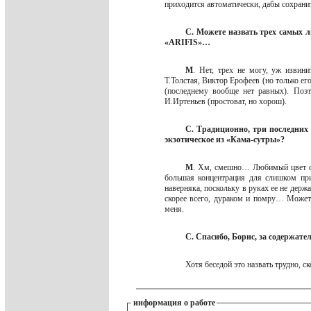
приходится автоматически, дабы сохран
С. Можете назвать трех самых л
«ARIFIS»…
М
. Нет, трех не могу, уж извин
Т.Толстая, Виктор Ерофеев (но только ег
(последнему вообще нет равных). Поэт
И.Иртеньев (простоват, но хорош).
С. Традиционно, три последних
экзотическое из «Кама-сутры»?
М
. Хм, смешно… Любимый цвет си
большая концентрация для слишком пр
наверняка, поскольку в руках ее не держа
скорее всего, дураком и помру… Может 
меня.
С. Спасибо, Борис, за содержател
Хотя беседой это назвать трудно, с
информация о работе