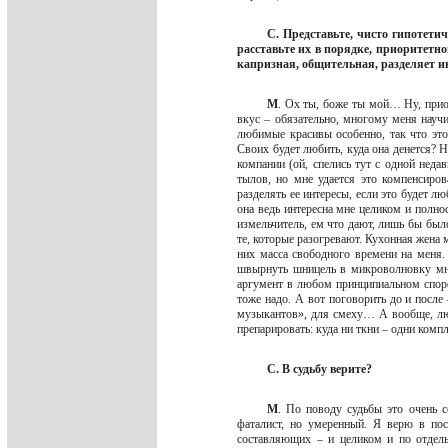
С. Представьте, чисто гипотети
расставьте их в порядке, приоритетно
капризная, общительная, разделяет и
М
. Ох ты, боже ты мой… Ну, прио
вкус – обязательно, многому меня научи
любимые красивы особенно, так что это
Своих будет любить, куда она денется? 
компании (ой, спелись тут с одной нед
тылов, но мне удается это компенсиро
разделять ее интересы, если это будет л
она ведь интересна мне целиком и полнос
измельчитель, ем что дают, лишь бы было
те, которые разогревают. Кухонная жена 
них масса свободного времени на меня.
швырнуть шницель в микроволновку мно
аргумент в любом принципиальном споре.
тоже надо. А вот поговорить до и после
музыкантов», для смеху… А вообще, люб
препарировать: куда ни ткни – одни ком
С. В судьбу верите?
М
. По поводу судьбы это очень с
фаталист, но умеренный. Я верю в пост
составляющих – и целиком и по отдель