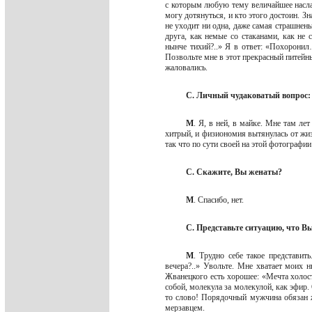
с которым любую тему величайшее насла
могу дотянуться, и кто этого достоин. З
не уходит ни одна, даже самая страшнень
друга, как немые со стаканами, как не 
нынче тихий?..» Я в ответ: «Похорони
Позвольте мне в этот прекрасный питейны
жаловались.
С. Личный чудаковатый вопрос: 
М
. Я, в ней, в майке. Мне там ле
хитрый, и физиономия вытянулась от жи
так что по сути своей на этой фотографи
С. Скажите, Вы женаты?
М
. Спасибо, нет.
С. Представьте ситуацию, что В
М
. Трудно себе такое представи
вечера?..» Увольте. Мне хватает моих 
Жванецкого есть хорошее: «Мечта холост
собой, молекула за молекулой, как эфир. 
то слово! Порядочный мужчина обязан ж
мерзавцем.