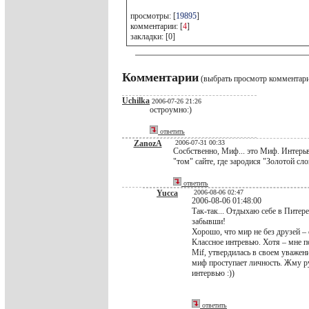
просмотры: [
19895
]
комментарии: [
4
]
закладки: [0]
Комментарии
(выбрать просмотр комментар
Uchilka
2006-07-26 21:26
остроумно:)
ответить
ZanozA
2006-07-31 00:33
Сосбственно, Миф... это Миф. Интерьв
"том" сайте, где зародися "Золотой сло
ответить
Yucca
2006-08-06 02:47
2006-08-06 01:48:00
Так-так... Отдыхаю себе в Питере
забывши!
Хорошо, что мир не без друзей – с
Классное интревью. Хотя – мне п
Mif, утвердилась в своем уважени
миф проступает личность. Жму рук
интервью :))
ответить