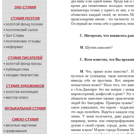
два папы и ни одной мамы. Вроде как и с
время два талантливых молодых челов
ЭХО-СТУДИЯ
компьютера только у одного из них, а 
обзавелись каждый своей, но мочить 
СТУДИЯ ПОЭТОВ
происхождение имени – это частности: т
Он первый же очень себе и удивится, по
• золотой фонд поэзии
• поэтический салон
• Зал Славы
С. Интересно, что появилось р
• поэтические отзывы
• неформат
М
. Шутить изволите?
СТУДИЯ ПИСАТЕЛЕЙ
С. Всем известно, что Вы прожив
• золотой фонд прозы
• публицистика
М
. Что, прямо всем известно?..
• загадки творчества
пугаться не успеваешь: такие впечатлен
никогда себе не простишь. Вот, напри
похвастаться может? Мало того, что жив
СТУДИЯ ХУДОЖНИКОВ
и «Аль-Джазира» без нас концов с конца
• золотая коллекция
мировоззрений, конфессий и денег? Эту 
• мастер-класс
обывателя наполнен такими приключени
людей без биографии. Примеры нужны?.
самое уникальное, что евреев – подавля
МУЗЫКАЛЬНАЯ СТУДИЯ
это надо полюбить. Видеть в каждом отде
лично. У меня получается, дико радостн
СМЕХО-СТУДИЯ
например, менты или гипертрофированн
• веселые картинки
думаю о своей стране, городе, доме, ч
нашим мэром! Мэром города Натания Мир
• графомания