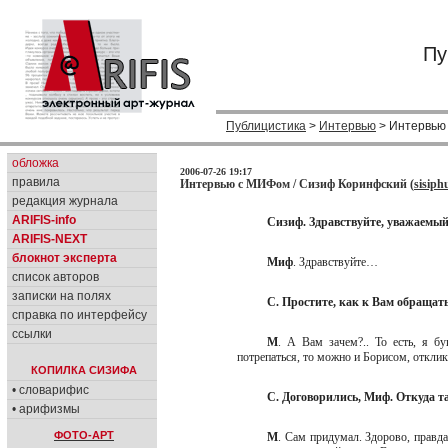
Пу
Публицистика
>
Интервью
> Интервью
обложка
2006-07-26 19:17
правила
Интервью с МИФом / Сизиф Коринфский (
sisiph
редакция журнала
ARIFIS-info
Сизиф. Здравствуйте, уважаем
ARIFIS-NEXT
блокнот эксперта
Миф
. Здравствуйте…
список авторов
записки на полях
С. Простите, как к Вам обращать
справка по интерфейсу
ссылки
М
. А Вам зачем?.. То есть, я б
потрепаться, то можно и Борисом, откл
КОПИЛКА СИЗИФА
• словарифис
С. Договорились, Миф. Откуда т
• арифизмы
ФОТО-АРТ
М
. Сам придумал. Здорово, правда