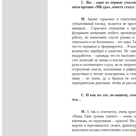
С. Вы – один из первых участн
анти-премии «Mif-ура», имеете статус 
М
. Значит серьезное и ответств
субъективный взгляд, является не про
навыком… Серьезное отношение к про
фундамент концепции любого произведе
работу, но выполнить спустя рукава и
отвязалось и не беспокоило – это лажа. Т
что-то терпимое и сформируется… Я вообщ
количество перейдет в качество. Не сам
недоработок – однажды что-то вылупитс
счет иллюзий не питаю и вполне осозна
руки и поэтического слуха, но та творчес
остроумная мысль, изложенная в рифму
допустимы и легкие вульгаризмы, и сло
пишу – не умею, да и браться не хочу
периодическая девочкам, чтобы не рассл
С. И как же это, по-вашему, со
что…
М
. А так и сочетается, очень прос
«Наша Таня громко плачет» – очень се
винтикам, по шурупикам – красота! Ни о
журчат и переливаются; сюжет, драматург
выполнено весьма ответственно и послед