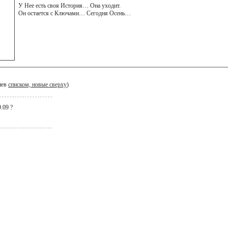
У Нее есть своя История… Она уходит.
Он остается с Ключами… Сегодня Осень…
иев
списком, новые сверху
)
.09 ?