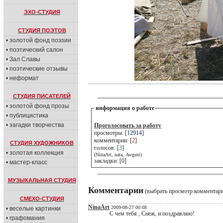
ЭХО-СТУДИЯ
СТУДИЯ ПОЭТОВ
• золотой фонд поэзии
• поэтический салон
• Зал Славы
• поэтические отзывы
• неформат
СТУДИЯ ПИСАТЕЛЕЙ
• золотой фонд прозы
информация о работе
• публицистика
• загадки творчества
Проголосовать за работу
просмотры: [
12914
]
комментарии: [
2
]
СТУДИЯ ХУДОЖНИКОВ
голосов: [
3
]
• золотая коллекция
(NinaArt, nata, Awgust)
закладки: [0]
• мастер-класс
МУЗЫКАЛЬНАЯ СТУДИЯ
Комментарии
(выбрать просмотр комментар
СМЕХО-СТУДИЯ
NinaArt
2009-08-27 00:08
• веселые картинки
С чем тебя , Снеж, и поздравляю!
• графомания