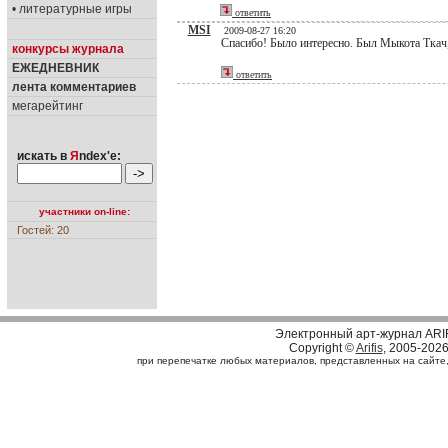
• литературные игры
ответить
MSI
2009-08-27 16:20
Спасибо! Было интересно. Был Мыкота Ткач,
конкурсы журнала
ЕЖЕДНЕВНИК
ответить
лента комментариев
мегарейтинг
искать в
Я
ndex'е:
участники on-line:
Гостей: 20
Электронный арт-журнал ARI
Copyright ©
Arifis
, 2005-202
при перепечатке любых материалов, представленных на сайте, с