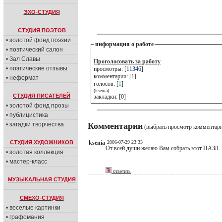
ЭХО-СТУДИЯ
СТУДИЯ ПОЭТОВ
• золотой фонд поэзии
информация о работе
• поэтический салон
• Зал Славы
Проголосовать за работу
• поэтические отзывы
просмотры: [
11346
]
комментарии: [
1
]
• неформат
голосов: [
1
]
(ksenia)
СТУДИЯ ПИСАТЕЛЕЙ
закладки: [0]
• золотой фонд прозы
• публицистика
• загадки творчества
Комментарии
(выбрать просмотр комментар
СТУДИЯ ХУДОЖНИКОВ
ksenia
2006-07-29 23:33
От всей души желаю Вам собрать этот ПАЗЛ.
• золотая коллекция
• мастер-класс
ответить
МУЗЫКАЛЬНАЯ СТУДИЯ
СМЕХО-СТУДИЯ
• веселые картинки
• графомания