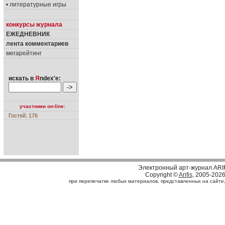
• литературные игры
конкурсы журнала
ЕЖЕДНЕВНИК
лента комментариев
мегарейтинг
искать в
Я
ndex'е:
участники on-line:
Гостей: 176
Электронный арт-журнал ARI
Copyright ©
Arifis
, 2005-202
при перепечатке любых материалов, представленных на сайте, с