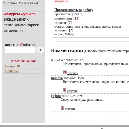
журнала
• литературные игры
Проголосовать за работу
конкурсы журнала
просмотры: [
25085
]
комментарии: [
3
]
ЕЖЕДНЕВНИК
голосов: [
7
]
лента комментариев
(NinaArt, Arifis, MSI, allena, Daniliuk, urasova, mickic)
закладки: [2]
мегарейтинг
(mickic, NeNota)
искать в
Я
ndex'е:
Комментарии
(выбрать просмотр комментар
NinaArt
2009-02-12 19:31
участники on-line:
Изысканная , продуманная, привлекательная 
Гостей: 10
Godfather
ответить
urasova
2009-07-11 15:34
Всё просто замечательно – идея и её воплощен
ответить
gkjnm
2010-10-22 02:21
Созерцание звука раковины...
ответить