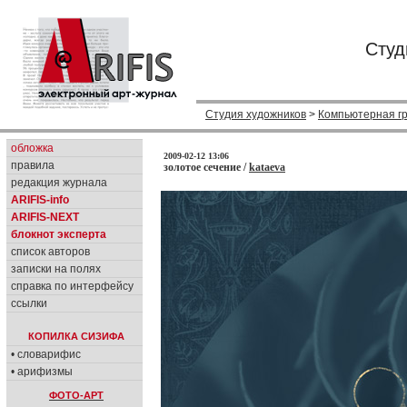
Студ
Студия художников
>
Компьютерная г
обложка
2009-02-12 13:06
правила
золотое сечение /
kataeva
редакция журнала
ARIFIS-info
ARIFIS-NEXT
блокнот эксперта
список авторов
записки на полях
справка по интерфейсу
ссылки
КОПИЛКА СИЗИФА
• словарифис
• арифизмы
ФОТО-АРТ