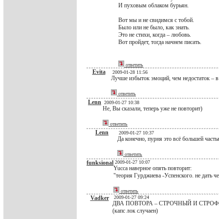
И пуховым облаком бурьян.
Вот мы и не свидимся с тобой.
Было или не было, как знать.
Это не стихи, когда – любовь.
Вот пройдет, тогда начнем писать.
ответить
Evita
2009-01-28 11:56
Лучше избыток эмоций, чем недостаток – в
ответить
Lenn
2009-01-27 10:38
Не, Вы сказали, теперь уже не повторит)
ответить
Lenn
2009-01-27 10:37
Да конечно, пурня это всё большей часть
ответить
funksional
2009-01-27 10:07
Yucca наверное опять повторит:
"теория Гурджиева -Успенского. не дать ч
ответить
Vadker
2009-01-27 09:24
ДВА ПОВТОРА – СТРОЧНЫЙ И СТРО
(капс лок случаен)