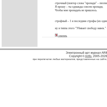
строчный (повтор слова "пропади" – песе
Я прошу – ты однажды совсем пропади,
Чтобы мне пропадать не пришлось.
строфный – 1 и последняя строфы (их оди
ну и типпа этого "Убивает свободу навек."
ответить
Электронный арт-журнал ARI
Copyright ©
Arifis
, 2005-202
при перепечатке любых материалов, представленных на сайте, с