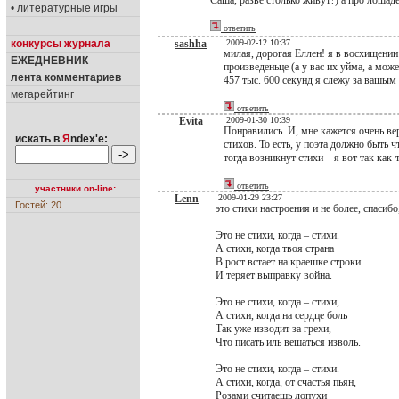
Саша, разве столько живут?) а про лошад
• литературные игры
ответить
конкурсы журнала
sashha
2009-02-12 10:37
милая, дорогая Еллен! я в восхищении 
ЕЖЕДНЕВНИК
произведеньце (а у вас их уйма, а мож
лента комментариев
457 тыс. 600 секунд я слежу за вашым 
мегарейтинг
ответить
Evita
2009-01-30 10:39
Понравились. И, мне кажется очень вер
искать в
Я
ndex'е:
стихов. То есть, у поэта должно быть 
тогда возникнут стихи – я вот так как-т
ответить
участники on-line:
Lenn
2009-01-29 23:27
Гостей: 20
это стихи настроения и не более, спаси
Это не стихи, когда – стихи.
А стихи, когда твоя страна
В рост встает на краешке строки.
И теряет выправку война.
Это не стихи, когда – стихи,
А стихи, когда на сердце боль
Так уже изводит за грехи,
Что писать иль вешаться изволь.
Это не стихи, когда – стихи.
А стихи, когда, от счастья пьян,
Розами считаешь лопухи