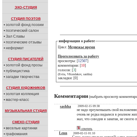
ЭХО-СТУДИЯ
СТУДИЯ ПОЭТОВ
• золотой фонд поэзии
• поэтический салон
• Зал Славы
информация о работе
• поэтические отзывы
Цикл:
Медвежье время
• неформат
Проголосовать за работу
СТУДИЯ ПИСАТЕЛЕЙ
просмотры: [
12507
]
• золотой фонд прозы
комментарии: [
10
]
голосов: [
3
]
• публицистика
(Evita, VKondakov, sashha)
• загадки творчества
закладки: [0]
СТУДИЯ ХУДОЖНИКОВ
• золотая коллекция
Комментарии
(выбрать просмотр комментар
• мастер-класс
sashha
2009-02-15 09:38
не надо преуменьшать свой вкложенню
МУЗЫКАЛЬНАЯ СТУДИЯ
очонь не редка видымся в реалном жи
жал, что соводня я занатая, не смогю 
СМЕХО-СТУДИЯ
• веселые картинки
ответить
Lenn
2009-02-15 01:10
• графомания