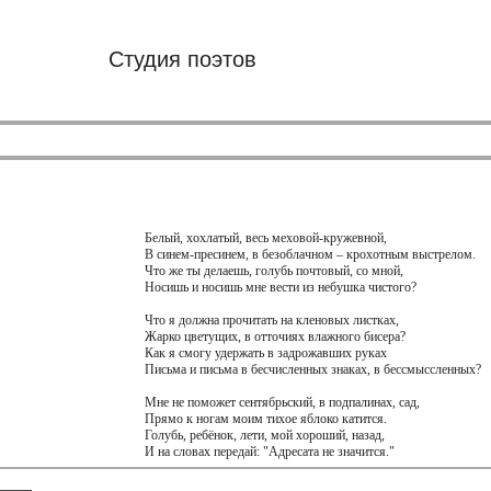
Студия поэтов
Белый, хохлатый, весь меховой-кружевной,
В синем-пресинем, в безоблачном – крохотным выстрелом.
Что же ты делаешь, голубь почтовый, со мной,
Носишь и носишь мне вести из небушка чистого?
Что я должна прочитать на кленовых листках,
Жарко цветущих, в отточиях влажного бисера?
Как я смогу удержать в задрожавших руках
Письма и письма в бесчисленных знаках, в бессмыссленных?
Мне не поможет сентябрьский, в подпалинах, сад,
Прямо к ногам моим тихое яблоко катится.
Голубь, ребёнок, лети, мой хороший, назад,
И на словах передай: "Адресата не значится."