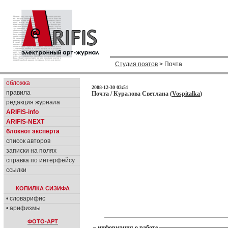
Студия поэтов
> Почта
обложка
2008-12-30 03:51
правила
Почта / Куралова Светлана (
Vospitalka
)
редакция журнала
ARIFIS-info
ARIFIS-NEXT
блокнот эксперта
список авторов
записки на полях
справка по интерфейсу
ссылки
КОПИЛКА СИЗИФА
• словарифис
• арифизмы
ФОТО-АРТ
информация о работе