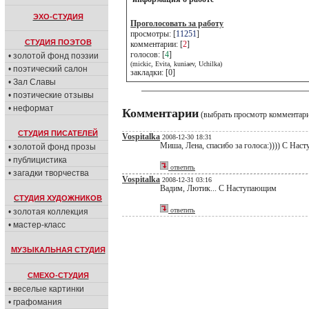
ЭХО-СТУДИЯ
Проголосовать за работу
просмотры: [
11251
]
СТУДИЯ ПОЭТОВ
комментарии: [
2
]
голосов: [
4
]
• золотой фонд поэзии
(mickic, Evita, kuniaev, Uchilka)
• поэтический салон
закладки: [0]
• Зал Славы
• поэтические отзывы
• неформат
Комментарии
(выбрать просмотр комментар
СТУДИЯ ПИСАТЕЛЕЙ
Vospitalka
2008-12-30 18:31
Миша, Лена, спасибо за голоса:)))) С На
• золотой фонд прозы
• публицистика
ответить
• загадки творчества
Vospitalka
2008-12-31 03:16
Вадим, Лютик... С Наступающим
СТУДИЯ ХУДОЖНИКОВ
ответить
• золотая коллекция
• мастер-класс
МУЗЫКАЛЬНАЯ СТУДИЯ
СМЕХО-СТУДИЯ
• веселые картинки
• графомания