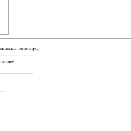
иев
списком, новые сверху
)
ступающим!