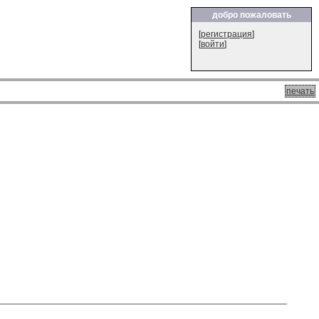
добро пожаловать
[
регистрация
]
[
войти
]
печать