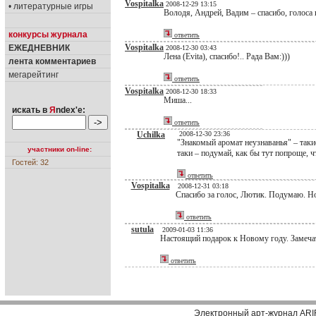
Vospitalka
2008-12-29 13:15
• литературные игры
Володя, Андрей, Вадим – спасибо, голоса
конкурсы журнала
ответить
Vospitalka
ЕЖЕДНЕВНИК
2008-12-30 03:43
Лена (Evita), спасибо!.. Рада Вам:)))
лента комментариев
мегарейтинг
ответить
Vospitalka
2008-12-30 18:33
Миша...
искать в
Я
ndex'е:
ответить
Uchilka
2008-12-30 23:36
"Знакомый аромат неузнаванья" – такие
участники on-line:
таки – подумай, как бы тут попроще, чт
Гостей: 32
ответить
Vospitalka
2008-12-31 03:18
Спасибо за голос, Лютик. Подумаю. Но 
ответить
sutula
2009-01-03 11:36
Настоящий подарок к Новому году. Замечат
ответить
Электронный арт-журнал ARI