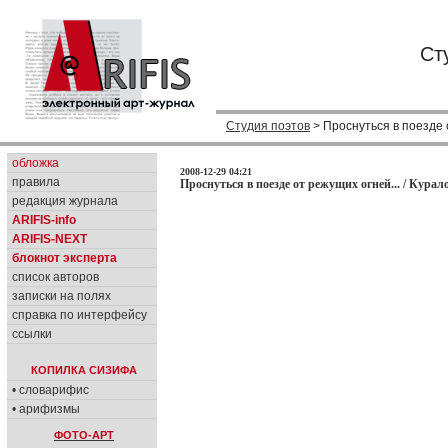
Ст
Студия поэтов
> Проснуться в поезде 
обложка
2008-12-29 04:21
правила
Проснуться в поезде от режущих огней... / Курал
редакция журнала
ARIFIS-info
ARIFIS-NEXT
блокнот эксперта
список авторов
записки на полях
справка по интерфейсу
ссылки
КОПИЛКА СИЗИФА
• словарифис
• арифизмы
ФОТО-АРТ