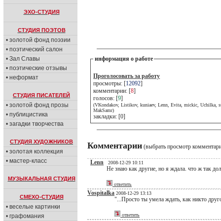
ЭХО-СТУДИЯ
СТУДИЯ ПОЭТОВ
• золотой фонд поэзии
• поэтический салон
• Зал Славы
информация о работе
• поэтические отзывы
Проголосовать за работу
• неформат
просмотры: [
12092
]
комментарии: [
8
]
СТУДИЯ ПИСАТЕЛЕЙ
голосов: [
9
]
• золотой фонд прозы
(VKondakov, Listikov, kuniaev, Lenn, Evita, mickic, Uchilka, s
MakSamr)
• публицистика
закладки: [0]
• загадки творчества
СТУДИЯ ХУДОЖНИКОВ
Комментарии
(выбрать просмотр комментар
• золотая коллекция
• мастер-класс
Lenn
2008-12-29 10:11
Не знаю как другие, но я ждала. что ж так до
МУЗЫКАЛЬНАЯ СТУДИЯ
ответить
Vospitalka
2008-12-29 13:13
СМЕХО-СТУДИЯ
"...Просто ты умела ждать, как никто друг
• веселые картинки
ответить
• графомания