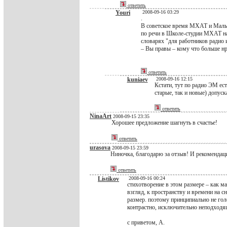
ответить
Youri
2008-09-16 03:29
.
В советское время МХАТ и Малый
по речи в Школе-студии МХАТ на
словарях "для работников радио и
– Вы правы – кому что больше нр
ответить
kuniaev
2008-09-16 12:15
Кстати, тут по радио ЭМ ес
старые, так и новые) допус
ответить
NinaArt
2008-09-15 23:35
Хорошее предложение шагнуть в счастье!
ответить
urasova
2008-09-15 23:59
Ниночка, благодарю за отзыв! И рекомендаци
ответить
Listikov
2008-09-16 00:24
стихотворение в этом размере – как м
взгляд, к пространству и времени на 
размер. поэтому принципиально не гол
контрастно, исключительно неподходя
с приветом, А.