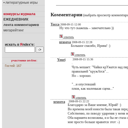
• литературные игры
Комментарии
конкурсы журнала
(выбрать просмотр комментар
ЕЖЕДНЕВНИК
Yucca
лента комментариев
2008-09-15 12:00
Ну что тут скажешь – замечательно ))
мегарейтинг
ответить
urasova
2008-09-15 22:28
искать в
Я
ndex'е:
Большое спасибо, Ирина! :)
ответить
Youri
2008-09-15 15:36
участники on-line:
.
Гостей: 167
Чуть мешает: "Чайки крУжатся над пирс
правильней "кружАтся"...
Но – хорошо.
"...и опустевший
пляж, как маленькая сцена..."
ответить
urasova
2008-09-15 22:22
Благодарю за Ваше мнение, Юрий! :)
Во времена моей юности была такая перед
Собственно, по поводу ударения у меня н
Оба варианта возможны, и я бы не стала с
мне просто больше нравится этот :-)