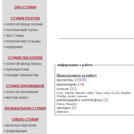
ЭХО-СТУДИЯ
СТУДИЯ ПОЭТОВ
• золотой фонд поэзии
• поэтический салон
• Зал Славы
• поэтические отзывы
• неформат
СТУДИЯ ПИСАТЕЛЕЙ
• золотой фонд прозы
информация о работе
• публицистика
• загадки творчества
Проголосовать за работу
просмотры: [
15135
]
комментарии: [
14
]
СТУДИЯ ХУДОЖНИКОВ
голосов: [
11
]
• золотая коллекция
(Colt, Veterok, Matveev, nefed, Youri, Lenn, GLAZ, NinaArt,
Uchilka, mickic, kotowa)
• мастер-класс
рекомендаций в золотой фонд: [
2
]
(Yucca, NinaArt)
закладки: [1]
МУЗЫКАЛЬНАЯ СТУДИЯ
(Matveev)
СМЕХО-СТУДИЯ
• веселые картинки
• графомания