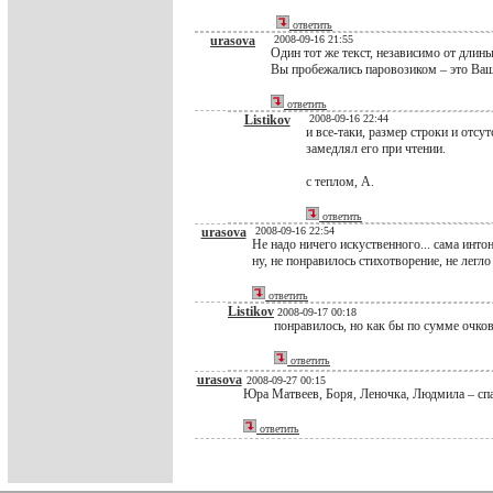
ответить
urasova
2008-09-16 21:55
Один тот же текст, независимо от длин
Вы пробежались паровозиком – это Ваш
ответить
Listikov
2008-09-16 22:44
и все-таки, размер строки и отсу
замедлял его при чтении.
с теплом, А.
ответить
urasova
2008-09-16 22:54
Не надо ничего искуственного... сама инт
ну, не понравилось стихотворение, не легло 
ответить
Listikov
2008-09-17 00:18
понравилось, но как бы по сумме очков
ответить
urasova
2008-09-27 00:15
Юра Матвеев, Боря, Леночка, Людмила – спа
ответить