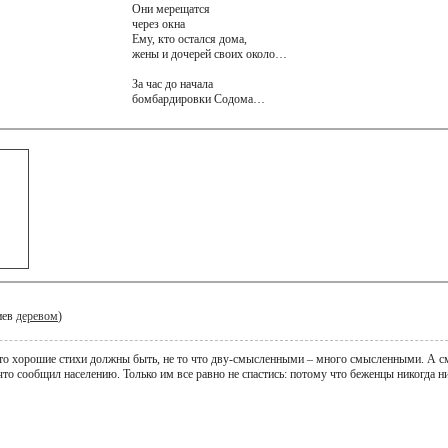
Они мерещатся
через окна
Ему, кто остался дома,
жены и дочерей своих около…
За час до начала
бомбардировки Содома…
иев
деревом
)
что хорошие стихи должны быть, не то что дву-смысленными – много смысленными. А см
 что сообщил населению. Только им все равно не спастись: потому что беженцы никогда 