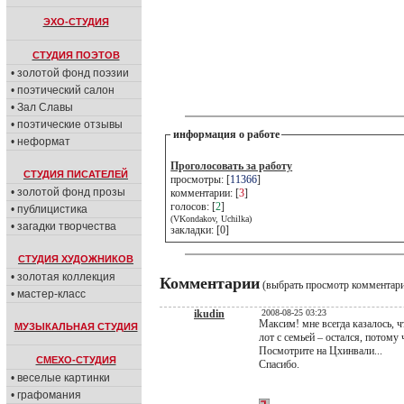
ЭХО-СТУДИЯ
СТУДИЯ ПОЭТОВ
• золотой фонд поэзии
• поэтический салон
• Зал Славы
• поэтические отзывы
информация о работе
• неформат
Проголосовать за работу
СТУДИЯ ПИСАТЕЛЕЙ
просмотры: [
11366
]
• золотой фонд прозы
комментарии: [
3
]
голосов: [
2
]
• публицистика
(VKondakov, Uchilka)
• загадки творчества
закладки: [0]
СТУДИЯ ХУДОЖНИКОВ
• золотая коллекция
Комментарии
(выбрать просмотр комментар
• мастер-класс
ikudin
2008-08-25 03:23
Максим! мне всегда казалось, 
МУЗЫКАЛЬНАЯ СТУДИЯ
лот с семьей – остался, потому
Посмотрите на Цхинвали...
СМЕХО-СТУДИЯ
Спасибо.
• веселые картинки
• графомания