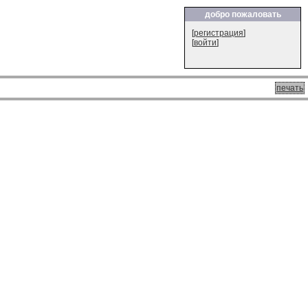
добро пожаловать
[
регистрация
]
[
войти
]
печать