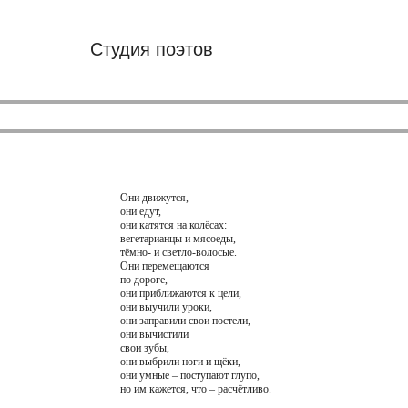
Студия поэтов
Они движутся,
они едут,
они катятся на колёсах:
вегетарианцы и мясоеды,
тёмно- и светло-волосые.
Они перемещаются
по дороге,
они приближаются к цели,
они выучили уроки,
они заправили свои постели,
они вычистили
свои зубы,
они выбрили ноги и щёки,
они умные – поступают глупо,
но им кажется, что – расчётливо.