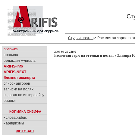
Ст
Студия поэтов
> Расплетая зарю на от
обложка
2008-04-20 22:46
правила
Расплетая зарю на оттенки и ноты... / Эльвира 
редакция журнала
ARIFIS-info
ARIFIS-NEXT
блокнот эксперта
список авторов
записки на полях
справка по интерфейсу
ссылки
КОПИЛКА СИЗИФА
• словарифис
• арифизмы
ФОТО-АРТ