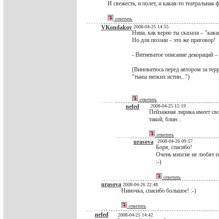
И свежесть, и полет, и какая-то театральная ф
ответить
VKondakov
2008-04-25 14:55
Нина, как верно ты сказала – "кака
Но для поэзии – это же приговор!
- Витиеватое описание декораций – 
(Виноватюсь перед автором за терр
"тьмы низких истин...")
ответить
nefed
2008-04-25 15:19
Пейзажная лирика имеет сво
такой, блин...
ответить
urasova
2008-04-26 09:57
Боря, спасибо!
Очень многие не любят п
:-)
ответить
urasova
2008-04-26 22:48
Ниночка, спасибо большое! :-)
ответить
nefed
2008-04-25 14:42