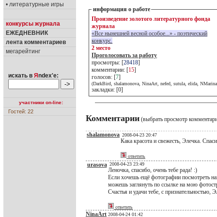
• литературные игры
информация о работе
Произведение золотого литературного фонда
конкурсы журнала
журнала
ЕЖЕДНЕВНИК
«Bсе нынешней весной особое...» - поэтический
конкурс.
лента комментариев
2 место
мегарейтинг
Проголосовать за работу
просмотры: [
28418
]
комментарии: [
15
]
искать в
Я
ndex'е:
голосов: [
7
]
(DarkBird, shalamonova, NinaArt, nefed, sutula, elida, NMarina
закладки: [0]
участники on-line:
Гостей: 22
Комментарии
(выбрать просмотр комментар
shalamonova
2008-04-23 20:47
Кака красота и свежесть, Элечка. Спас
ответить
urasova
2008-04-23 23:49
Леночка, спасибо, очень тебе рада! :)
Если хочешь ещё фотографии посмотреть н
можешь заглянуть по ссылке на мою фотостр
Счастья и удачи тебе, с признательностью, Э
ответить
NinaArt
2008-04-24 01:42