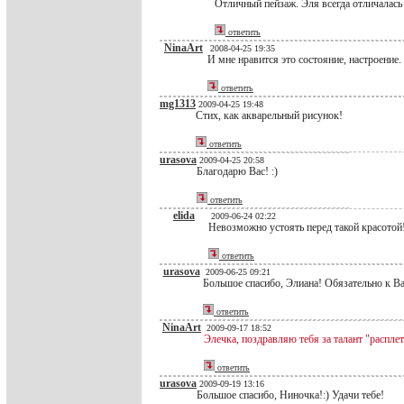
Отличный пейзаж. Эля всегда отличалась
ответить
NinaArt
2008-04-25 19:35
И мне нравится это состояние, настроение.
ответить
mg1313
2009-04-25 19:48
Стих, как акварельный рисунок!
ответить
urasova
2009-04-25 20:58
Благодарю Вас! :)
ответить
elida
2009-06-24 02:22
Невозможно устоять перед такой красотой!
ответить
urasova
2009-06-25 09:21
Большое спасибо, Элиана! Обязательно к Вам
ответить
NinaArt
2009-09-17 18:52
Элечка, поздравляю тебя за талант "расплет
ответить
urasova
2009-09-19 13:16
Большое спасибо, Ниночка!:) Удачи тебе!