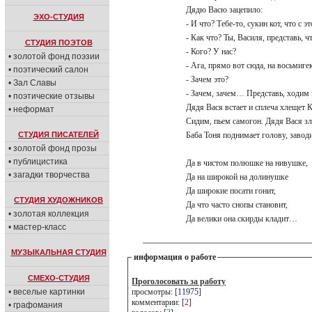
Дядю Васю зацепило:
ЭХО-СТУДИЯ
- И что? Тебе-то, сукин кот, что с 
- Как что? Ты, Василя, представь, ч
СТУДИЯ ПОЭТОВ
- Кого? У нас?
• золотой фонд поэзии
- Ага, прямо вот сюда, на восьмиг
• поэтический салон
- Зачем это?
• Зал Славы
- Зачем, зачем… Представь, ходим
• поэтические отзывы
Дядя Вася встает и сплеча хлещет К
• неформат
Сидим, пьем самогон. Дядя Вася з
СТУДИЯ ПИСАТЕЛЕЙ
Баба Тоня поднимает голову, заво
• золотой фонд прозы
• публицистика
Да в чистом полюшке на нивушке,
• загадки творчества
Да на широкой на долинушке
Да широкие посати гонит,
СТУДИЯ ХУДОЖНИКОВ
Да что часто снопы становит,
• золотая коллекция
Да велики она скирды кладит…
• мастер-класс
МУЗЫКАЛЬНАЯ СТУДИЯ
информация о работе
СМЕХО-СТУДИЯ
Проголосовать за работу
• веселые картинки
просмотры: [
11975
]
комментарии: [
2
]
• графомания