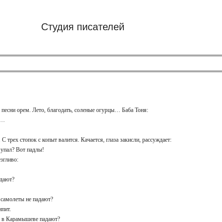
Студия писателей
 песни орем. Лето, благодать, соленые огурцы… Баба Тоня:
пы…
 С трех стопок с копыт валится. Качается, глаза закисли, рассуждает:
 упал? Вот падлы!
езгливо:
падают?
и самолеты не падают?
ипит.
ко в Карамышеве падают?