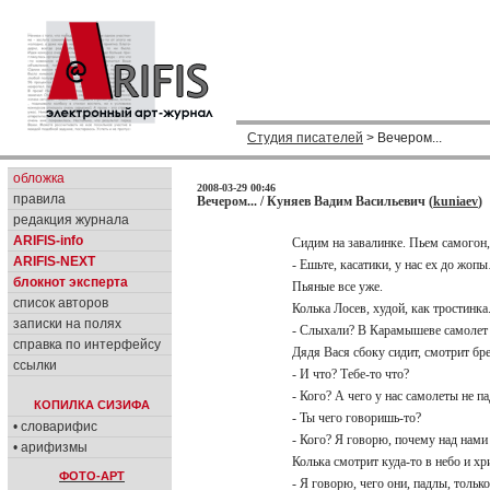
Студия писателей
> Вечером...
обложка
2008-03-29 00:46
правила
Вечером... / Куняев Вадим Васильевич (
kuniaev
)
редакция журнала
ARIFIS-info
Сидим на завалинке. Пьем самогон,
ARIFIS-NEXT
- Ешьте, касатики, у нас ех до жо
блокнот эксперта
Пьяные все уже.
список авторов
Колька Лосев, худой, как тростинка.
записки на полях
- Слыхали? В Карамышеве самолет
справка по интерфейсу
Дядя Вася сбоку сидит, смотрит бр
ссылки
- И что? Тебе-то что?
- Кого? А чего у нас самолеты не 
КОПИЛКА СИЗИФА
- Ты чего говоришь-то?
• словарифис
- Кого? Я говорю, почему над нам
• арифизмы
Колька смотрит куда-то в небо и хр
ФОТО-АРТ
- Я говорю, чего они, падлы, толь