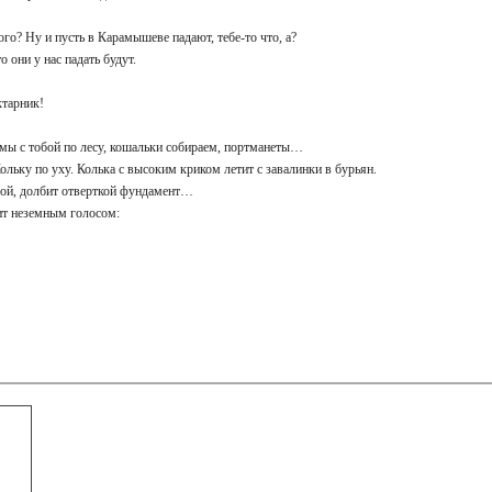
этого? Ну и пусть в Карамышеве падают, тебе-то что, а?
то они у нас падать будут.
ектарник!
 мы с тобой по лесу, кошальки собираем, портманеты…
ольку по уху. Колька с высоким криком летит с завалинки в бурьян.
лой, долбит отверткой фундамент…
дит неземным голосом: