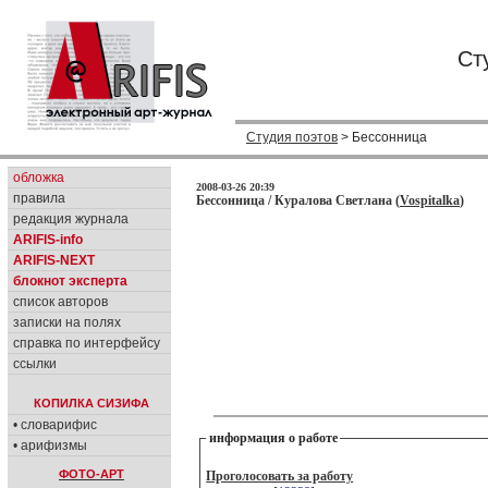
Ст
Студия поэтов
> Бессонница
обложка
2008-03-26 20:39
правила
Бессонница / Куралова Светлана (
Vospitalka
)
редакция журнала
ARIFIS-info
ARIFIS-NEXT
блокнот эксперта
список авторов
записки на полях
справка по интерфейсу
ссылки
КОПИЛКА СИЗИФА
• словарифис
информация о работе
• арифизмы
ФОТО-АРТ
Проголосовать за работу