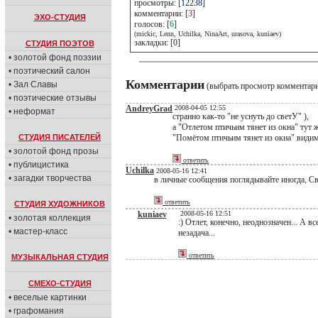
просмотры: [
12238
]
комментарии: [
3
]
ЭХО-СТУДИЯ
голосов: [
6
]
(mickic, Lenn, Uchilka, NinaArt, urasova, kuniaev)
закладки: [0]
СТУДИЯ ПОЭТОВ
• золотой фонд поэзии
• поэтический салон
Комментарии
• Зал Славы
(выбрать просмотр комментар
• поэтические отзывы
AndreyGrad
2008-04-05 12:55
• неформат
странно как-то "не уснуть до светУ" ),
а "Отлетом птичьим тянет из окна" тут 
СТУДИЯ ПИСАТЕЛЕЙ
"Помётом птичьим тянет из окна" види
• золотой фонд прозы
ответить
• публицистика
Uchilka
2008-05-16 12:41
• загадки творчества
в личные сообщения поглядывайте иногда, Св
ответить
СТУДИЯ ХУДОЖНИКОВ
kuniaev
2008-05-16 12:51
• золотая коллекция
:) Отлет, конечно, неоднозначен... А 
• мастер-класс
незадача...
ответить
МУЗЫКАЛЬНАЯ СТУДИЯ
СМЕХО-СТУДИЯ
• веселые картинки
• графомания