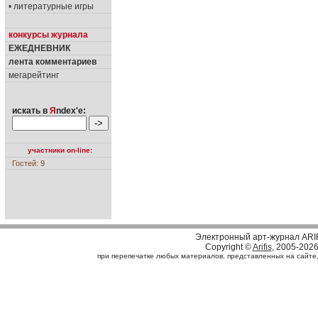
• литературные игры
конкурсы журнала
ЕЖЕДНЕВНИК
лента комментариев
мегарейтинг
искать в
Я
ndex'е:
участники on-line:
Гостей: 9
Электронный арт-журнал ARI
Copyright ©
Arifis
, 2005-202
при перепечатке любых материалов, представленных на сайте, с