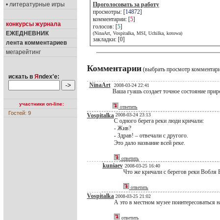
• литературные игры
Проголосовать за работу
просмотры: [
14872
]
комментарии: [
5
]
конкурсы журнала
голосов: [
5
]
ЕЖЕДНЕВНИК
(NinaArt, Vospitalka, MSI, Uchilka, kotowa)
закладки: [0]
лента комментариев
мегарейтинг
Комментарии
(выбрать просмотр комментар
искать в
Я
ndex'е:
NinaArt
2008-03-24 22:41
Ваша гуашь создает точное состояние прир
участники on-line:
ответить
Гостей: 9
Vospitalka
2008-03-24 23:13
С одного берега реки люди кричали:
- Жив?
- Здрав! – отвечали с другого.
Это дало название всей реке.
ответить
kuniaev
2008-03-25 16:40
Что же кричали с берегов реки Вобля
ответить
Vospitalka
2008-03-25 21:02
А это в местном музее поинтересоваться на
ответить