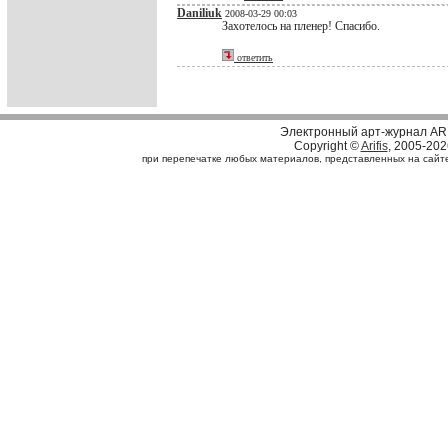
Daniliuk
2008-03-29 00:03
Захотелось на пленер! Спасибо.
ответить
Электронный арт-журнал AR
Copyright ©
Arifis
, 2005-202
при перепечатке любых материалов, представленных на сайте, 