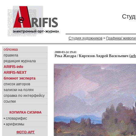
Студ
Студия художников
>
Графика/ живопи
обложка
2008-03-24 19:41
правила
Река Жиздра / Киргизов Андрей Васильевич (
arb
редакция журнала
ARIFIS-info
ARIFIS-NEXT
блокнот эксперта
список авторов
записки на полях
справка по интерфейсу
ссылки
КОПИЛКА СИЗИФА
• словарифис
• арифизмы
ФОТО-АРТ