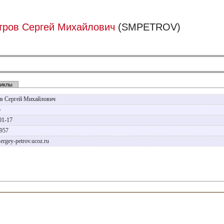
тров Сергей Михайлович
(SMPETROV)
иклы
в Сергей Михайлович
р
01-17
1957
/sergey-petrov.ucoz.ru