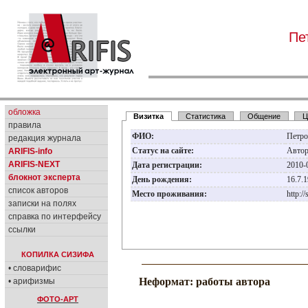
Пе
обложка
Визитка
Статистика
Общение
Ц
правила
ФИО:
Петро
редакция журнала
Статус на сайте:
Авто
ARIFIS-info
ARIFIS-NEXT
Дата регистрации:
2010-
блокнот эксперта
День рождения:
16.7.
список авторов
Место проживания:
http:/
записки на полях
справка по интерфейсу
ссылки
КОПИЛКА СИЗИФА
• словарифис
Неформат: работы автора
• арифизмы
ФОТО-АРТ