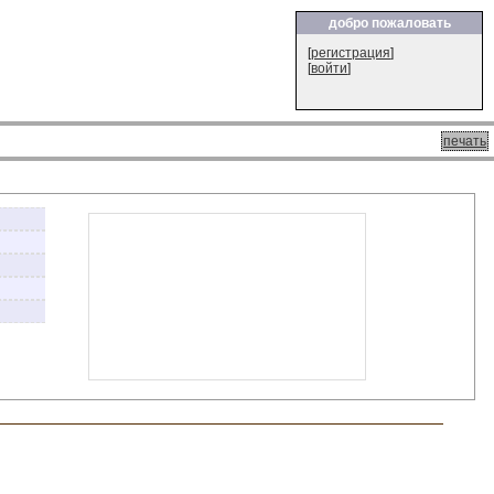
добро пожаловать
[
регистрация
]
[
войти
]
печать