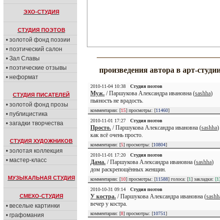
ЭХО-СТУДИЯ
СТУДИЯ ПОЭТОВ
• золотой фонд поэзии
• поэтический салон
• Зал Славы
• поэтические отзывы
произведения автора в арт-студи
• неформат
2010-11-04 10:38
Студия поэтов
Муж.
/ Паршукова Александра ивановна (
sashha
)
СТУДИЯ ПИСАТЕЛЕЙ
пьяность не врадость.
• золотой фонд прозы
комментарии: [
15
] просмотры: [
11460
]
• публицистика
2010-11-01 17:27
Студия поэтов
• загадки творчества
Просто.
/ Паршукова Александра ивановна (
sashha
)
как всё очень просто.
СТУДИЯ ХУДОЖНИКОВ
комментарии: [
5
] просмотры: [
10804
]
• золотая коллекция
2010-11-01 17:20
Студия поэтов
• мастер-класс
Дама.
/ Паршукова Александра ивановна (
sashha
)
дом раскрепощённых женщин.
МУЗЫКАЛЬНАЯ СТУДИЯ
комментарии: [
10
] просмотры: [
11588
] голоса: [
1
] закладки:
[1
2010-10-31 09:14
Студия поэтов
СМЕХО-СТУДИЯ
У костра.
/ Паршукова Александра ивановна (
sashh
вечер у костра.
• веселые картинки
комментарии: [
8
] просмотры: [
10751
]
• графомания