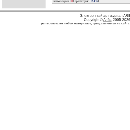
комментарии: [
0
] просмотры: [
11496
]
Электронный арт-журнал ARI
Copyright ©
Arifis
, 2005-202
при перепечатке любых материалов, представленных на сайте, с