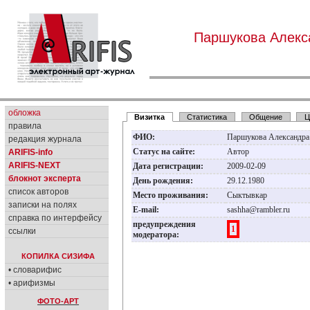
Паршукова Алекс
обложка
Визитка
Статистика
Общение
Ц
правила
ФИО:
Паршукова Александра
редакция журнала
Статус на сайте:
Автор
ARIFIS-info
ARIFIS-NEXT
Дата регистрации:
2009-02-09
блокнот эксперта
День рождения:
29.12.1980
список авторов
Место проживания:
Сыктывкар
записки на полях
E-mail:
sashha@rambler.ru
справка по интерфейсу
предупреждения
1
ссылки
модератора:
КОПИЛКА СИЗИФА
• словарифис
• арифизмы
ФОТО-АРТ