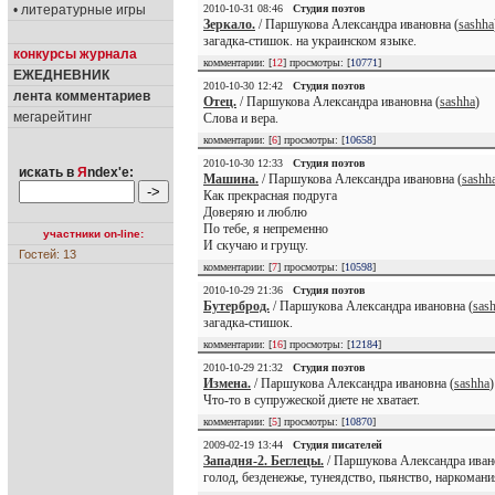
• литературные игры
2010-10-31 08:46
Студия поэтов
Зеркало.
/ Паршукова Александра ивановна (
sashha
загадка-стишок. на украинском языке.
конкурсы журнала
комментарии: [
12
] просмотры: [
10771
]
ЕЖЕДНЕВНИК
2010-10-30 12:42
Студия поэтов
лента комментариев
Отец.
/ Паршукова Александра ивановна (
sashha
)
мегарейтинг
Слова и вера.
комментарии: [
6
] просмотры: [
10658
]
2010-10-30 12:33
Студия поэтов
искать в
Я
ndex'е:
Машина.
/ Паршукова Александра ивановна (
sashh
Как прекрасная подруга
Доверяю и люблю
По тебе, я непременно
участники on-line:
И скучаю и грущу.
Гостей: 13
комментарии: [
7
] просмотры: [
10598
]
2010-10-29 21:36
Студия поэтов
Бутерброд.
/ Паршукова Александра ивановна (
sas
загадка-стишок.
комментарии: [
16
] просмотры: [
12184
]
2010-10-29 21:32
Студия поэтов
Измена.
/ Паршукова Александра ивановна (
sashha
)
Что-то в супружеской диете не хватает.
комментарии: [
5
] просмотры: [
10870
]
2009-02-19 13:44
Студия писателей
Западня-2. Беглецы.
/ Паршукова Александра иван
голод, безденежье, тунеядство, пьянство, наркомани