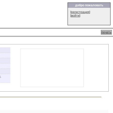
добро пожаловать
[
регистрация
]
[
войти
]
печать
,