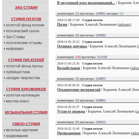
В медленной реке воспоминаний...
/ Борычев Але
ЭХО-СТУДИЯ
комментарии: [
2
] просмотры: [
10901
] закладки:
[1]
СТУДИЯ ПОЭТОВ
2010-11-08 17:00
Студия поэтов
Песня
/ Борычев Алексей Леонтьевич (
adonais
)
• золотой фонд поэзии
• поэтический салон
комментарии: [
0
] просмотры: [
10956
]
• Зал Славы
2010-11-05 23:52
Студия поэтов
• поэтические отзывы
Осенняя девушка
/ Борычев Алексей Леонтьевич (
• неформат
комментарии: [
18
] просмотры: [
12118
]
СТУДИЯ ПИСАТЕЛЕЙ
2010-11-03 21:35
Студия поэтов
• золотой фонд прозы
Колыбельная
/ Борычев Алексей Леонтьевич (
adon
• публицистика
• загадки творчества
комментарии: [
3
] просмотры: [
10987
]
2010-10-30 04:32
Студия поэтов
СТУДИЯ ХУДОЖНИКОВ
Ограничение восприятий
/ Борычев Алексей Леон
• золотая коллекция
комментарии: [
0
] просмотры: [
10881
]
• мастер-класс
2010-10-26 02:37
Студия поэтов
Устав от правды
/ Борычев Алексей Леонтьевич (
a
МУЗЫКАЛЬНАЯ СТУДИЯ
комментарии: [
0
] просмотры: [
10932
]
СМЕХО-СТУДИЯ
2010-10-25 15:45
Студия поэтов
• веселые картинки
Превращения
/ Борычев Алексей Леонтьевич (
adon
• графомания