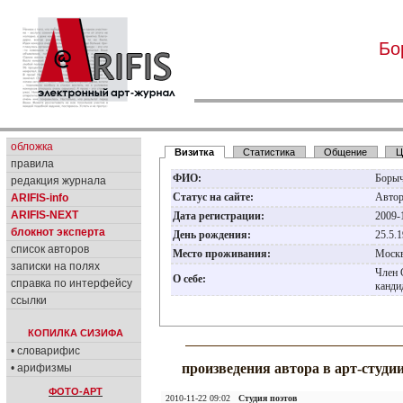
Бо
обложка
Визитка
Статистика
Общение
Ц
правила
ФИО:
Борыч
редакция журнала
Статус на сайте:
Авто
ARIFIS-info
ARIFIS-NEXT
Дата регистрации:
2009-
блокнот эксперта
День рождения:
25.5.
список авторов
Место проживания:
Моск
записки на полях
Член 
О себе:
справка по интерфейсу
канди
ссылки
КОПИЛКА СИЗИФА
• словарифис
произведения автора в арт-студи
• арифизмы
ФОТО-АРТ
2010-11-22 09:02
Студия поэтов