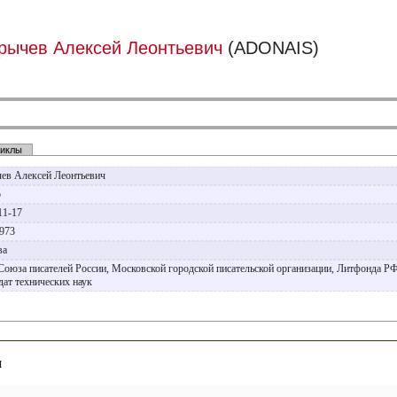
рычев Алексей Леонтьевич
(ADONAIS)
иклы
ев Алексей Леонтьевич
р
11-17
1973
ва
Союза писателей России, Московской городской писательской организации, Литфонда РФ
дат технических наук
и