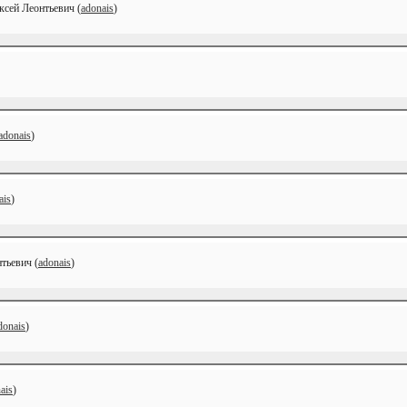
ксей Леонтьевич (
adonais
)
adonais
)
ais
)
тьевич (
adonais
)
donais
)
ais
)