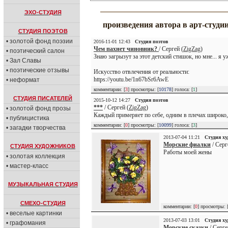
ЭХО-СТУДИЯ
произведения автора в арт-студи
СТУДИЯ ПОЭТОВ
• золотой фонд поэзии
2016-11-01 12:43
Студия поэтов
Чем пахнет чиновник?
/ Сергей (
ZigZag
)
• поэтический салон
Знаю загрызут за этот детский стишок, но мне... я у
• Зал Славы
• поэтические отзывы
Искусство отвлечения от реальности:
https://youtu.be/1n67bSr6AwE
• неформат
комментарии: [
3
] просмотры: [
10178
] голоса: [
1
]
СТУДИЯ ПИСАТЕЛЕЙ
2015-10-12 14:27
Студия поэтов
***
/ Сергей (
ZigZag
)
• золотой фонд прозы
Каждый примеряет по себе, одним в плечах широко, 
• публицистика
комментарии: [
0
] просмотры: [
10099
] голоса: [
3
]
• загадки творчества
2013-07-04 11:21
Студия х
Морские фиалки
/ Серг
СТУДИЯ ХУДОЖНИКОВ
Работы моей жены
• золотая коллекция
• мастер-класс
МУЗЫКАЛЬНАЯ СТУДИЯ
СМЕХО-СТУДИЯ
комментарии: [
0
] просмотры: 
• веселые картинки
2013-07-03 13:01
Студия х
• графомания
Морские сказки
/ Серге