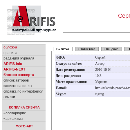
Сер
обложка
Визитка
Статистика
Общение
Ц
правила
ФИО:
Сергей
редакция журнала
Статус на сайте:
Автор
ARIFIS-info
ARIFIS-NEXT
Дата регистрации:
2010-10-04
блокнот эксперта
День рождения:
10.3.
список авторов
Место проживания:
Украина
записки на полях
E-mail:
http://atlantida-pravda-i
справка по интерфейсу
Skype:
zigzag
ссылки
КОПИЛКА СИЗИФА
• словарифис
• арифизмы
ФОТО-АРТ