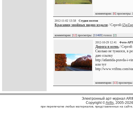
комментарии: [
6
] просмотры: 
2012-11-02 13:58
Студия поэтов
Красавиц знойных видно издали
/ Сергей (
ZigZag
комментарии: [
12
] просмотры: [
11469
] голоса: [
2
]
2012-10-29 12:41
Фото-АР
Дорога в осень
/ Сергей 
Сколько не тужился, в ре
даю ссылку
http://atlantida-pravda-i-
или тут
http://www.vrifmu.com/stat
комментарии: [
13
] просмотры:
Электронный арт-журнал ARI
Copyright ©
Arifis
, 2005-202
при перепечатке любых материалов, представленных на сайте, с