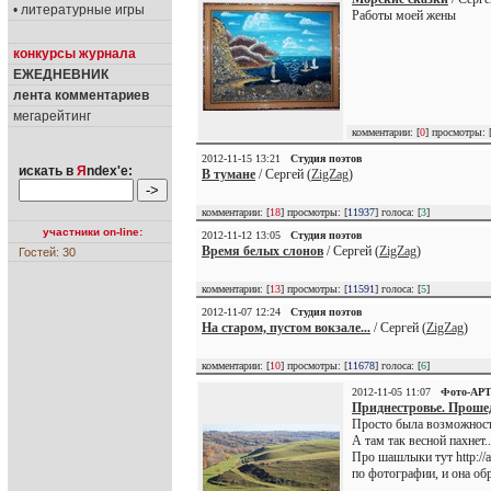
• литературные игры
Работы моей жены
конкурсы журнала
ЕЖЕДНЕВНИК
лента комментариев
мегарейтинг
комментарии: [
0
] просмотры: 
2012-11-15 13:21
Студия поэтов
искать в
Я
ndex'е:
В тумане
/ Сергей (
ZigZag
)
комментарии: [
18
] просмотры: [
11937
] голоса: [
3
]
участники on-line:
2012-11-12 13:05
Студия поэтов
Время белых слонов
/ Сергей (
ZigZag
)
Гостей: 30
комментарии: [
13
] просмотры: [
11591
] голоса: [
5
]
2012-11-07 12:24
Студия поэтов
На старом, пустом вокзале...
/ Сергей (
ZigZag
)
комментарии: [
10
] просмотры: [
11678
] голоса: [
6
]
2012-11-05 11:07
Фото-АР
Приднестровье. Прошед
Просто была возможность
А там так весной пахнет..
Про шашлыки тут http://a
по фотографии, и она об