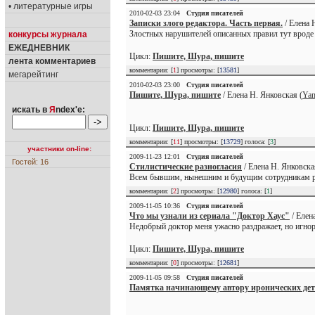
• литературные игры
2010-02-03 23:04
Студия писателей
Записки злого редактора. Часть первая.
/ Елена 
Злостных нарушителей описанных правил тут вроде 
конкурсы журнала
ЕЖЕДНЕВНИК
Цикл:
Пишите, Шура, пишите
лента комментариев
комментарии: [
1
] просмотры: [
13581
]
мегарейтинг
2010-02-03 23:00
Студия писателей
Пишите, Шура, пишите
/ Елена Н. Янковская (
Yan
искать в
Я
ndex'е:
Цикл:
Пишите, Шура, пишите
комментарии: [
11
] просмотры: [
13729
] голоса: [
3
]
участники on-line:
2009-11-23 12:01
Студия писателей
Гостей: 16
Стилистические разногласия
/ Елена Н. Янковска
Всем бывшим, нынешним и будущим сотрудникам р
комментарии: [
2
] просмотры: [
12980
] голоса: [
1
]
2009-11-05 10:36
Студия писателей
Что мы узнали из сериала "Доктор Хаус"
/ Елен
Недобрый доктор меня ужасно раздражает, но игнори
Цикл:
Пишите, Шура, пишите
комментарии: [
0
] просмотры: [
12681
]
2009-11-05 09:58
Студия писателей
Памятка начинающему автору иронических дет