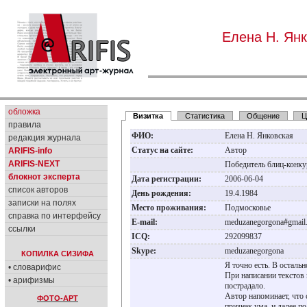
Елена Н. Ян
обложка
Визитка
Статистика
Общение
Ц
правила
ФИО:
Елена Н. Янковская
редакция журнала
Статус на сайте:
Автор
ARIFIS-info
ARIFIS-NEXT
Победитель блиц-ко
блокнот эксперта
Дата регистрации:
2006-06-04
список авторов
День рождения:
19.4.1984
записки на полях
Место проживания:
Подмосковье
справка по интерфейсу
E-mail:
meduzanegorgona#gmai
ссылки
ICQ:
292099837
Skype:
meduzanegorgona
КОПИЛКА СИЗИФА
Я точно есть. В остал
• словарифис
При написании текстов 
• арифизмы
пострадало.
Автор напоминает, что 
ФОТО-АРТ
признак ума, и далее по