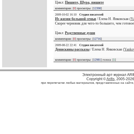
Цикл:
Пишите, Шура, пишите
комментарии: [
0
] просмотры: [
12398
]
2009-10-02 16:10
Студия писателей
Из жизни большой семьи
/ Елена Н. Янковская (
Y
Скорее черновик для чего-то большего, чем готовое 
Цикл:
Родственные души
комментарии: [
0
] просмотры: [
12716
]
2009-08-22 22:41
Студия писателей
Денискины рассказы
/ Елена Н. Янковская (
Yanko
комментарии: [
0
] просмотры: [
12981
] голоса: [
1
]
Электронный арт-журнал ARI
Copyright ©
Arifis
, 2005-202
при перепечатке любых материалов, представленных на сайте, с