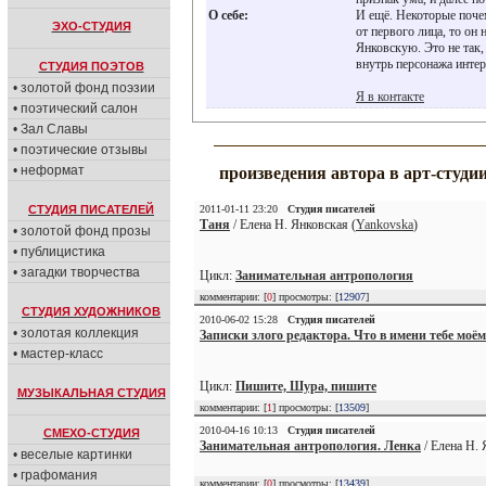
О себе:
И ещё. Некоторые почем
ЭХО-СТУДИЯ
от первого лица, то он
Янковскую. Это не так,
внутрь персонажа интер
СТУДИЯ ПОЭТОВ
• золотой фонд поэзии
Я в контакте
• поэтический салон
• Зал Славы
• поэтические отзывы
• неформат
произведения автора в арт-студи
СТУДИЯ ПИСАТЕЛЕЙ
2011-01-11 23:20
Студия писателей
Таня
/ Елена Н. Янковская (
Yankovska
)
• золотой фонд прозы
• публицистика
• загадки творчества
Цикл:
Занимательная антропология
комментарии: [
0
] просмотры: [
12907
]
СТУДИЯ ХУДОЖНИКОВ
2010-06-02 15:28
Студия писателей
• золотая коллекция
Записки злого редактора. Что в имени тебе моё
• мастер-класс
Цикл:
Пишите, Шура, пишите
МУЗЫКАЛЬНАЯ СТУДИЯ
комментарии: [
1
] просмотры: [
13509
]
2010-04-16 10:13
Студия писателей
СМЕХО-СТУДИЯ
Занимательная антропология. Ленка
/ Елена Н. 
• веселые картинки
• графомания
комментарии: [
0
] просмотры: [
13439
]