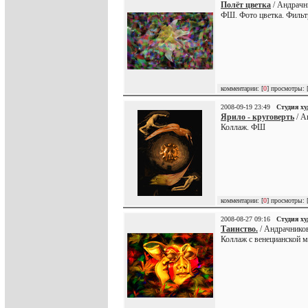
Полёт цветка
/ Андрачн
ФШ. Фото цветка. Филь
комментарии: [
0
] просмотры: 
2008-09-19 23:49
Студия х
Ярило - круговерть
/ А
Коллаж. ФШ
комментарии: [
0
] просмотры: 
2008-08-27 09:16
Студия х
Таинство.
/ Андрачников
Коллаж с венецианской 