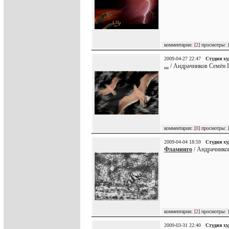
комментарии: [
2
] просмотры: 
2009-04-27 22:47
Студия х
...
/ Андрачников Семён Г
комментарии: [
0
] просмотры: 
2009-04-04 18:59
Студия х
Фламинго
/ Андрачнико
комментарии: [
2
] просмотры: 
2009-03-31 22:40
Студия х