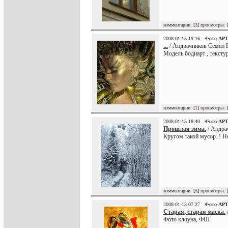
комментарии: [
3
] просмотры: 
2008-01-15 19:16
Фото-АР
...
/ Андрачников Семён Г
Модель бодиарт , текст
комментарии: [
1
] просмотры: 
2008-01-15 18:40
Фото-АР
Прошлая зима.
/ Андра
Кругом такой мусор..! Н
комментарии: [
5
] просмотры: 
2008-01-13 07:27
Фото-АР
Старая, старая маска.
Фото клоуна, ФШ