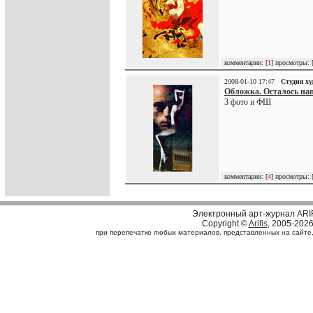
комментарии: [
1
] просмотры: 
2008-01-10 17:47
Студия х
Обложка. Осталось нап
3 фото и ФШ
комментарии: [
4
] просмотры: 
Электронный арт-журнал ARI
Copyright ©
Arifis
, 2005-202
при перепечатке любых материалов, представленных на сайте, с