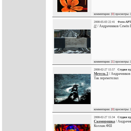
комментарии: [
0
] просмотры: 
2008-05-03 22:41
Фото-АР
///
/ Андрачников Семён Г
комментарии: [
1
] просмотры: 
2008-02-27 15:57
Студия х
Метель 2
/ Андрачников
Так переметелил
комментарии: [
0
] просмотры: 
2008-02-27 15:34
Студия х
Скоморошка
/ Андрачн
Коллаж.ФШ