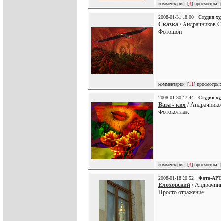
комментарии: [
3
] просмотры: 
2008-01-31 18:00
Студия х
Сказка
/ Андрачников С
Фотошоп
комментарии: [
11
] просмотры:
2008-01-30 17:44
Студия х
Ваза - кич
/ Андрачнико
Фотоколлаж
комментарии: [
3
] просмотры: 
2008-01-18 20:52
Фото-АР
Елоховский
/ Андрачник
Просто отражение.