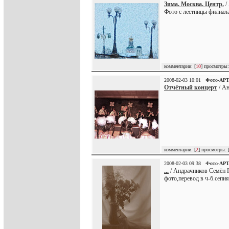
Зима. Москва. Центр.
/
Фото с лестницы филиал
комментарии: [
10
] просмотры:
2008-02-03 10:01
Фото-АР
Отчётный концерт
/ Ан
комментарии: [
2
] просмотры: 
2008-02-03 09:38
Фото-АР
...
/ Андрачников Семён Г
фото,перевод в ч-б.сепия