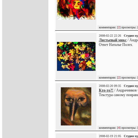
комментарии: [
2
] просмотры: 
2008-02-22 22:26
Студия х
Листьевый микс
/ Андр
Ответ Наталье Полех.
комментарии: [
2
] просмотры: 
2008-02-20 09:35
Студия х
Кто-то?!
/ Андрачников 
Текстура самому понрави
комментарии: [
4
] просмотры: 
2008-02-19 21:05
Студия х