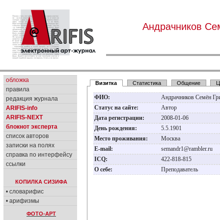
Андрачников Се
обложка
Визитка
Статистика
Общение
Ц
правила
ФИО:
Андрачников Семён Гр
редакция журнала
Статус на сайте:
Автор
ARIFIS-info
ARIFIS-NEXT
Дата регистрации:
2008-01-06
блокнот эксперта
День рождения:
5.5.1901
список авторов
Место проживания:
Москва
записки на полях
E-mail:
semandr1@rambler.ru
справка по интерфейсу
ICQ:
422-818-815
ссылки
О себе:
Преподаватель
КОПИЛКА СИЗИФА
• словарифис
• арифизмы
ФОТО-АРТ