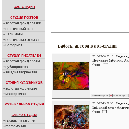
ЭХО-СТУДИЯ
СТУДИЯ ПОЭТОВ
• золотой фонд поэзии
• поэтический салон
• Зал Славы
• поэтические отзывы
• неформат
работы автора в арт-студии
СТУДИЯ ПИСАТЕЛЕЙ
2010-03-08 22:18
Студия х
Порхание бабочки
/ Ан
• золотой фонд прозы
Фото. ФШ
• публицистика
• загадки творчества
СТУДИЯ ХУДОЖНИКОВ
• золотая коллекция
• мастер-класс
комментарии: [
0
] просмотры: 
2010-02-13 20:30
Студия х
МУЗЫКАЛЬНАЯ СТУДИЯ
Звёздный снег
/ Андрачн
Фото ФШ
СМЕХО-СТУДИЯ
• веселые картинки
• графомания