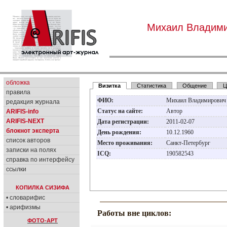
Михаил Владими
обложка
Визитка
Статистика
Общение
Ц
правила
ФИО:
Михаил Владимирович
редакция журнала
Статус на сайте:
Автор
ARIFIS-info
ARIFIS-NEXT
Дата регистрации:
2011-02-07
блокнот эксперта
День рождения:
10.12.1960
список авторов
Место проживания:
Санкт-Петербург
записки на полях
ICQ:
190582543
справка по интерфейсу
ссылки
КОПИЛКА СИЗИФА
• словарифис
• арифизмы
Работы вне циклов:
ФОТО-АРТ