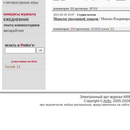
• литературные игры
комментарии: [
0
] просмотры: [
9715
]
конкурсы журнала
2011-02-10 16:07
Студия поэтов
Монолог проданной лошади
/ Михаил Владимиро
ЕЖЕДНЕВНИК
лента комментариев
комментарии: [
10
] просмотры: [
12353
] голоса: [
5
]
мегарейтинг
искать в
Я
ndex'е:
участники on-line:
Гостей: 13
Электронный арт-журнал ARI
Copyright ©
Arifis
, 2005-202
при перепечатке любых материалов, представленных на сайте, с