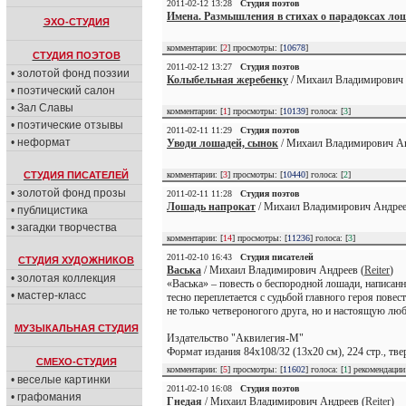
2011-02-12 13:28
Студия поэтов
Имена. Размышления в стихах о парадоксах ло
ЭХО-СТУДИЯ
комментарии: [
2
] просмотры: [
10678
]
СТУДИЯ ПОЭТОВ
2011-02-12 13:27
Студия поэтов
• золотой фонд поэзии
Колыбельная жеребенку
/ Михаил Владимирович 
• поэтический салон
• Зал Славы
комментарии: [
1
] просмотры: [
10139
] голоса: [
3
]
• поэтические отзывы
2011-02-11 11:29
Студия поэтов
• неформат
Уводи лошадей, сынок
/ Михаил Владимирович Ан
комментарии: [
3
] просмотры: [
10440
] голоса: [
2
]
СТУДИЯ ПИСАТЕЛЕЙ
• золотой фонд прозы
2011-02-11 11:28
Студия поэтов
Лошадь напрокат
/ Михаил Владимирович Андрее
• публицистика
• загадки творчества
комментарии: [
14
] просмотры: [
11236
] голоса: [
3
]
2011-02-10 16:43
Студия писателей
СТУДИЯ ХУДОЖНИКОВ
Васька
/ Михаил Владимирович Андреев (
Reiter
)
• золотая коллекция
«Васька» – повесть о беспородной лошади, написа
• мастер-класс
тесно переплетается с судьбой главного героя пове
не только четвероногого друга, но и настоящую люб
МУЗЫКАЛЬНАЯ СТУДИЯ
Издательство "Аквилегия-М"
Формат издания 84х108/32 (13х20 см), 224 стр., тв
СМЕХО-СТУДИЯ
комментарии: [
5
] просмотры: [
11602
] голоса: [
1
] рекомендаци
• веселые картинки
2011-02-10 16:08
Студия поэтов
• графомания
Гнедая
/ Михаил Владимирович Андреев (
Reiter
)