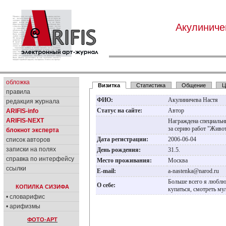
Акулиниче
обложка
Визитка
Статистика
Общение
Ц
правила
ФИО:
Акулиничева Настя
редакция журнала
Статус на сайте:
Автор
ARIFIS-info
ARIFIS-NEXT
Награждена специальн
за серию работ "Живо
блокнот эксперта
Дата регистрации:
2006-06-04
список авторов
записки на полях
День рождения:
31.5.
справка по интерфейсу
Место проживания:
Москва
ссылки
E-mail:
a-nastenka@narod.ru
Больше всего я люблю 
О себе:
КОПИЛКА СИЗИФА
купаться, смотреть му
• словарифис
• арифизмы
ФОТО-АРТ