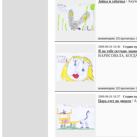
Зайка и собачка
/ Акули
комментарии: [
0
] просмотры: 
2006-06-16 16:40
Студия х
Я по тебе скучаю, мам
НАРИСОВАЛА, КОГД
комментарии: [
0
] просмотры: 
2006-06-16 16:37
Студия х
Царь едет во дворец
/ А