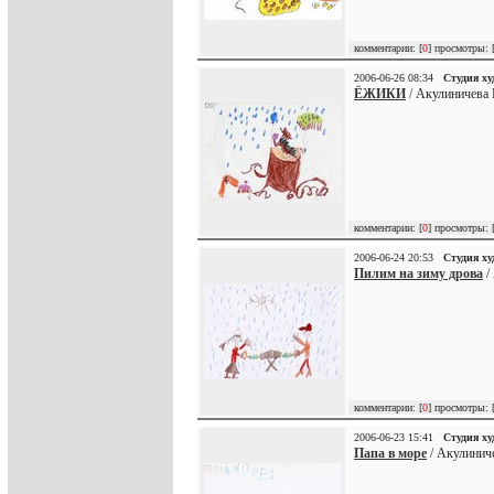
комментарии: [
0
] просмотры: 
2006-06-26 08:34
Студия х
ЁЖИКИ
/ Акулиничева 
комментарии: [
0
] просмотры: 
2006-06-24 20:53
Студия х
Пилим на зиму дрова
/
комментарии: [
0
] просмотры: 
2006-06-23 15:41
Студия х
Папа в море
/ Акулиниче