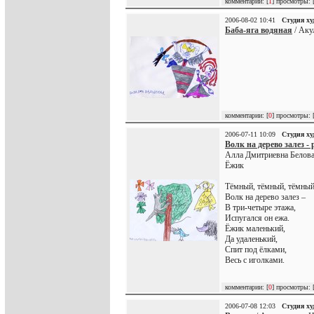
комментарии: [
1
] просмотры: 
2006-08-02 10:41
Студия х
Баба-яга водяная
/ Аку
комментарии: [
0
] просмотры: 
2006-07-11 10:09
Студия х
Волк на дерево залез -
Алла Дмитриевна Белов
Ёжик
Тёмный, тёмный, тёмный
Волк на дерево залез –
В три-четыре этажа,
Испугался он ежа.
Ёжик маленький,
Да удаленький,
Спит под ёлками,
Весь с иголками.
комментарии: [
0
] просмотры: 
2006-07-08 12:03
Студия х