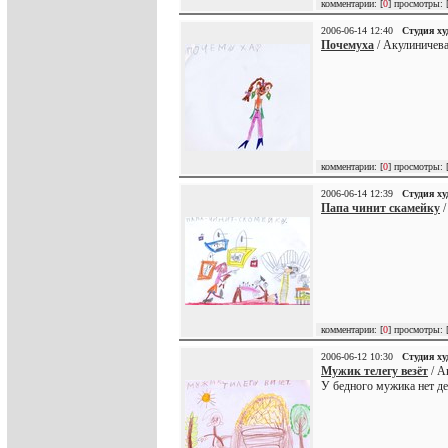
комментарии: [
0
] просмотры: 
2006-06-14 12:40
Студия х
Почемуха
/ Акулиничева
комментарии: [
0
] просмотры: 
2006-06-14 12:39
Студия х
Папа чинит скамейку
/
комментарии: [
0
] просмотры: 
2006-06-12 10:30
Студия х
Мужик телегу везёт
/ А
У бедного мужика нет ден