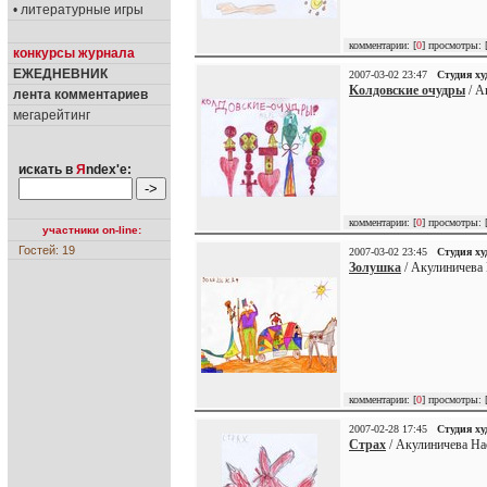
• литературные игры
комментарии: [
0
] просмотры: 
конкурсы журнала
ЕЖЕДНЕВНИК
2007-03-02 23:47
Студия х
Kолдовские очудры
/ А
лента комментариев
мегарейтинг
искать в
Я
ndex'е:
комментарии: [
0
] просмотры: 
участники on-line:
Гостей: 19
2007-03-02 23:45
Студия х
Золушка
/ Акулиничева 
комментарии: [
0
] просмотры: 
2007-02-28 17:45
Студия х
Страх
/ Акулиничева На