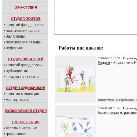
ЭХО-СТУДИЯ
СТУДИЯ ПОЭТОВ
• золотой фонд поэзии
• поэтический салон
• Зал Славы
• поэтические отзывы
Работы вне циклов:
• неформат
2007-03-15 18:38
Студия х
СТУДИЯ ПИСАТЕЛЕЙ
Роддом
/ Акулиничева На
• золотой фонд прозы
• публицистика
• загадки творчества
СТУДИЯ ХУДОЖНИКОВ
• золотая коллекция
• мастер-класс
комментарии: [
5
] просмотры: 
2007-03-04 18:59
Студия х
МУЗЫКАЛЬНАЯ СТУДИЯ
Космическое отражени
СМЕХО-СТУДИЯ
• веселые картинки
• графомания