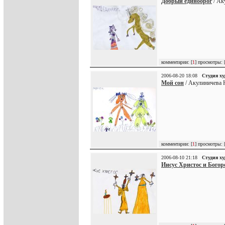
Добрый единоорог
/ Ак
комментарии: [
1
] просмотры: 
2006-08-20 18:08
Студия х
Мой сон
/ Акулиничева 
комментарии: [
1
] просмотры: 
2006-08-10 21:18
Студия х
Иисус Христос и Богор