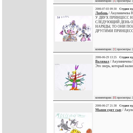
комментарии: [
1
] просмотры: 
2006-07-03 09:30
Студия х
Любовь
/ Акулиничева Н
У ДВУХ ПРИНЦЕСС Н
СЛЕДУЮЩИЙ ДЕНЬ ОН
НАРЯДЫ, ТО ОНИ ПО
ДРУГИМИ ПРИНЦЕСС
комментарии: [
1
] просмотры: 
2006-06-29 13:25
Студия х
Валявал
/ Акулиничева 
Это зверь, который валяе
комментарии: [
0
] просмотры: 
2006-06-27 21:38
Студия х
Мыши едят сыр
/ Акули