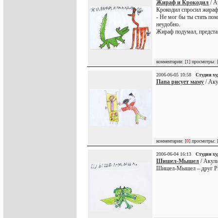
Жираф и Крокодил
/ А
Крокодил спросил жираф
- Не мог бы ты стать по
неудобно.
Жираф подумал, представ
комментарии: [
1
] просмотры: 
2006-06-05 10:58
Студия х
Папа рисует маму
/ Аку
комментарии: [
0
] просмотры: 
2006-06-04 16:13
Студия х
Шишел-Мышел
/ Акули
Шишел-Мышел – друг Рыб