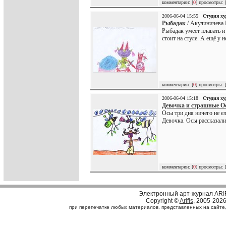
комментарии: [
0
] просмотры: 
2006-06-04 15:55
Студия х
Рыбадак
/ Акулиничева 
Рыбадак умеет плавать и 
стоит на стуле. А ещё у 
комментарии: [
0
] просмотры: 
2006-06-04 15:18
Студия х
Девочка и страшные О
Осы три дня ничего не ел
Девочка. Осы рассказали 
комментарии: [
0
] просмотры: 
Электронный арт-журнал ARI
Copyright ©
Arifis
, 2005-202
при перепечатке любых материалов, представленных на сайте, с