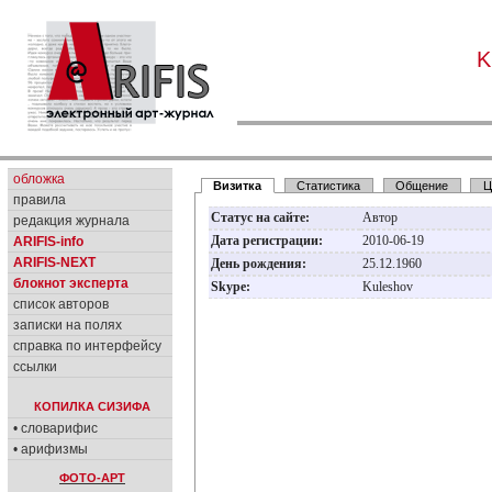
K
обложка
Визитка
Статистика
Общение
Ц
правила
Статус на сайте:
Автор
редакция журнала
Дата регистрации:
2010-06-19
ARIFIS-info
ARIFIS-NEXT
День рождения:
25.12.1960
блокнот эксперта
Skype:
Kuleshov
список авторов
записки на полях
справка по интерфейсу
ссылки
КОПИЛКА СИЗИФА
• словарифис
• арифизмы
ФОТО-АРТ