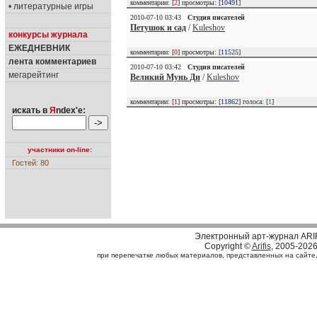
комментарии: [
2
] просмотры: [
10491
]
• литературные игры
2010-07-10 03:43
Студия писателей
Петушок и сад
/
Kuleshov
конкурсы журнала
ЕЖЕДНЕВНИК
комментарии: [
0
] просмотры: [
11525
]
лента комментариев
2010-07-10 03:42
Студия писателей
мегарейтинг
Великий Мунь Ди
/
Kuleshov
комментарии: [
1
] просмотры: [
11862
] голоса: [
1
]
искать в
Я
ndex'е:
участники on-line:
Гостей: 80
Электронный арт-журнал ARI
Copyright ©
Arifis
, 2005-202
при перепечатке любых материалов, представленных на сайте, с