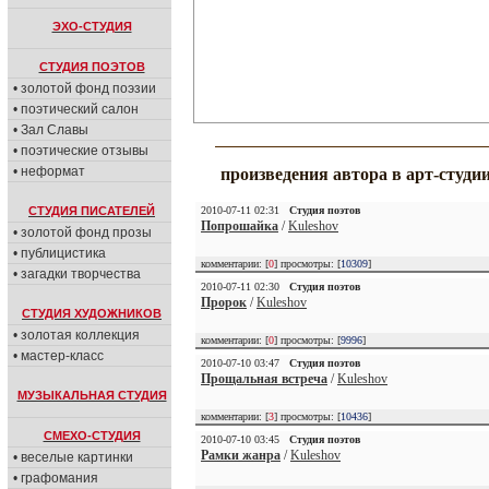
ЭХО-СТУДИЯ
СТУДИЯ ПОЭТОВ
• золотой фонд поэзии
• поэтический салон
• Зал Славы
• поэтические отзывы
• неформат
произведения автора в арт-студи
СТУДИЯ ПИСАТЕЛЕЙ
2010-07-11 02:31
Студия поэтов
Попрошайка
/
Kuleshov
• золотой фонд прозы
• публицистика
комментарии: [
0
] просмотры: [
10309
]
• загадки творчества
2010-07-11 02:30
Студия поэтов
Пророк
/
Kuleshov
СТУДИЯ ХУДОЖНИКОВ
• золотая коллекция
комментарии: [
0
] просмотры: [
9996
]
• мастер-класс
2010-07-10 03:47
Студия поэтов
Прощальная встреча
/
Kuleshov
МУЗЫКАЛЬНАЯ СТУДИЯ
комментарии: [
3
] просмотры: [
10436
]
СМЕХО-СТУДИЯ
2010-07-10 03:45
Студия поэтов
Рамки жанра
/
Kuleshov
• веселые картинки
• графомания