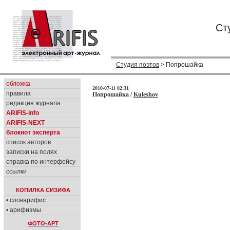
Ст
Студия поэтов
> Попрошайка
обложка
2010-07-11 02:31
правила
Попрошайка /
Kuleshov
редакция журнала
ARIFIS-info
ARIFIS-NEXT
блокнот эксперта
список авторов
записки на полях
справка по интерфейсу
ссылки
КОПИЛКА СИЗИФА
• словарифис
• арифизмы
ФОТО-АРТ