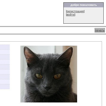
добро пожаловать
[
регистрация
]
[
войти
]
печать