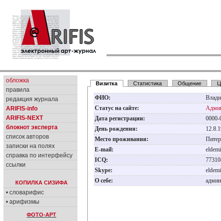
обложка
Визитка
Статистика
Общение
Ц
правила
ФИО:
Влад
редакция журнала
Статус на сайте:
Админ
ARIFIS-info
ARIFIS-NEXT
Дата регистрации:
0000-
блокнот эксперта
День рождения:
12.8.
список авторов
Место проживания:
Пите
записки на полях
E-mail:
eldem
справка по интерфейсу
ICQ:
7731
ссылки
Skype:
eldem
О себе:
адми
КОПИЛКА СИЗИФА
• словарифис
• арифизмы
ФОТО-АРТ