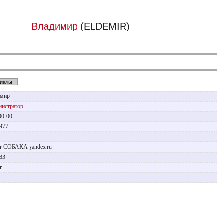
Владимир
(ELDEMIR)
иклы
имир
истратор
00-00
1977
р
ir СОБАКА yandex.ru
083
ir
н