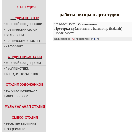
ЭХО-СТУДИЯ
работы автора в арт-студии
СТУДИЯ ПОЭТОВ
• золотой фонд поэзии
2022-06-02 13:29
Студия поэтов
Проверка публикации
/ Владимир (
Eldemir
)
• поэтический салон
Новая работа
• Зал Славы
комментарии: [
6
] просмотры: [
4477
]
• поэтические отзывы
• неформат
СТУДИЯ ПИСАТЕЛЕЙ
• золотой фонд прозы
• публицистика
• загадки творчества
СТУДИЯ ХУДОЖНИКОВ
• золотая коллекция
• мастер-класс
МУЗЫКАЛЬНАЯ СТУДИЯ
СМЕХО-СТУДИЯ
• веселые картинки
• графомания