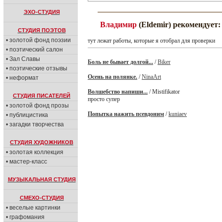
ЭХО-СТУДИЯ
Владимир
(Eldemir) рекомендует:
СТУДИЯ ПОЭТОВ
• золотой фонд поэзии
тут лежат работы, которые я отобрал для проверки
• поэтический салон
• Зал Славы
Боль не бывает долгой...
/
Biker
• поэтические отзывы
Осень на полянке.
/
NinaArt
• неформат
Волшебство напиши...
/ Mistifikator
СТУДИЯ ПИСАТЕЛЕЙ
просто супер
• золотой фонд прозы
Попытка нажить псевдоним
/
kuniaev
• публицистика
• загадки творчества
СТУДИЯ ХУДОЖНИКОВ
• золотая коллекция
• мастер-класс
МУЗЫКАЛЬНАЯ СТУДИЯ
СМЕХО-СТУДИЯ
• веселые картинки
• графомания