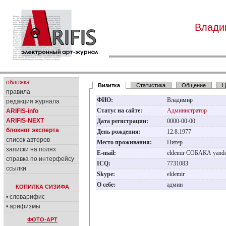
Влади
обложка
Визитка
Статистика
Общение
Ц
правила
ФИО:
Владимир
редакция журнала
Статус на сайте:
Администратор
ARIFIS-info
ARIFIS-NEXT
Дата регистрации:
0000-00-00
блокнот эксперта
День рождения:
12.8.1977
список авторов
Место проживания:
Питер
записки на полях
E-mail:
eldemir СОБАКА yand
справка по интерфейсу
ICQ:
7731083
ссылки
Skype:
eldemir
О себе:
админ
КОПИЛКА СИЗИФА
• словарифис
• арифизмы
ФОТО-АРТ