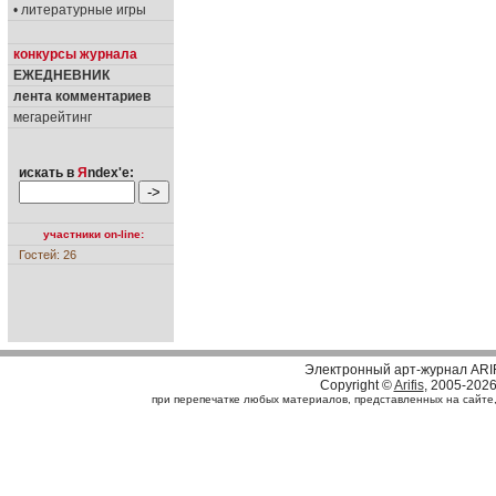
• литературные игры
конкурсы журнала
ЕЖЕДНЕВНИК
лента комментариев
мегарейтинг
искать в
Я
ndex'е:
участники on-line:
Гостей: 26
Электронный арт-журнал ARI
Copyright ©
Arifis
, 2005-202
при перепечатке любых материалов, представленных на сайте, с