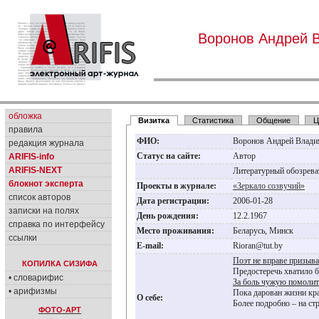
Воронов Андрей 
обложка
Визитка
Статистика
Общение
Ц
правила
ФИО:
Воронов Андрей Влад
редакция журнала
Статус на сайте:
Автор
ARIFIS-info
ARIFIS-NEXT
Литературный обозрева
блокнот эксперта
Проекты в журнале:
«Зеркало созвучий»
список авторов
Дата регистрации:
2006-01-28
записки на полях
День рождения:
12.2.1967
справка по интерфейсу
Место проживания:
Беларусь, Минск
ссылки
E-mail:
Rioran@tut.by
Поэт не вправе призыва
КОПИЛКА СИЗИФА
Предостеречь хватило б
• словарифис
За боль чужую помолить
• арифизмы
Пока дарован жизни кра
О себе:
Более подробно – на ст
ФОТО-АРТ