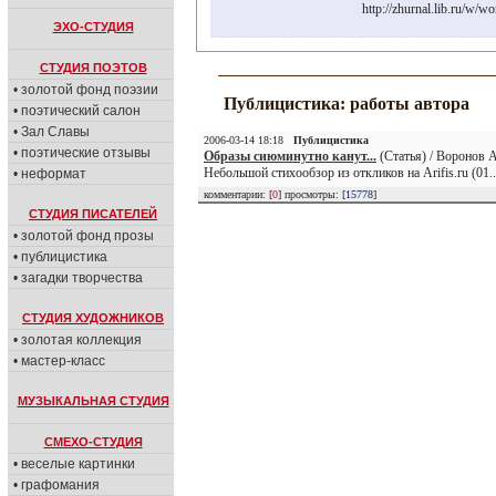
http://zhurnal.lib.ru/w/
ЭХО-СТУДИЯ
СТУДИЯ ПОЭТОВ
• золотой фонд поэзии
Публицистика: работы автора
• поэтический салон
• Зал Славы
2006-03-14 18:18
Публицистика
• поэтические отзывы
Образы сиюминутно канут...
(Статья) / Воронов 
Небольшой стихообзор из откликов на Arifis.ru (01.
• неформат
комментарии: [
0
] просмотры: [
15778
]
СТУДИЯ ПИСАТЕЛЕЙ
• золотой фонд прозы
• публицистика
• загадки творчества
СТУДИЯ ХУДОЖНИКОВ
• золотая коллекция
• мастер-класс
МУЗЫКАЛЬНАЯ СТУДИЯ
СМЕХО-СТУДИЯ
• веселые картинки
• графомания