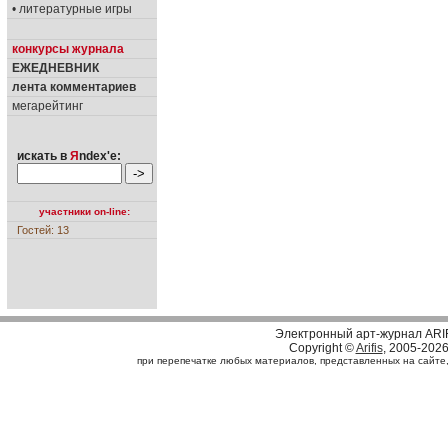
• литературные игры
конкурсы журнала
ЕЖЕДНЕВНИК
лента комментариев
мегарейтинг
искать в
Я
ndex'е:
участники on-line:
Гостей: 13
Электронный арт-журнал ARI
Copyright ©
Arifis
, 2005-202
при перепечатке любых материалов, представленных на сайте, с