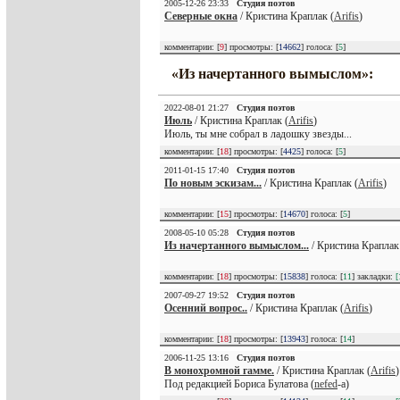
2005-12-26 23:33
Студия поэтов
Северные окна
/ Кристина Краплак (
Arifis
)
комментарии: [
9
] просмотры: [
14662
] голоса: [
5
]
«Из начертанного вымыслом»:
2022-08-01 21:27
Студия поэтов
Июль
/ Кристина Краплак (
Arifis
)
Июль, ты мне собрал в ладошку звезды...
комментарии: [
18
] просмотры: [
4425
] голоса: [
5
]
2011-01-15 17:40
Студия поэтов
По новым эскизам...
/ Кристина Краплак (
Arifis
)
комментарии: [
15
] просмотры: [
14670
] голоса: [
5
]
2008-05-10 05:28
Студия поэтов
Из начертанного вымыслом...
/ Кристина Краплак
комментарии: [
18
] просмотры: [
15838
] голоса: [
11
] закладки:
[
2007-09-27 19:52
Студия поэтов
Осенний вопрос..
/ Кристина Краплак (
Arifis
)
комментарии: [
18
] просмотры: [
13943
] голоса: [
14
]
2006-11-25 13:16
Студия поэтов
В монохромной гамме.
/ Кристина Краплак (
Arifis
)
Под редакцией Бориса Булатова (
nefed
-а)