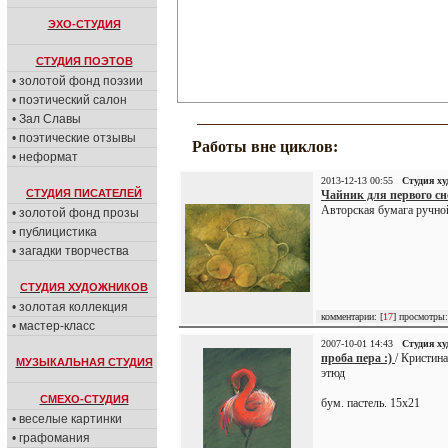
ЭХО-СТУДИЯ
СТУДИЯ ПОЭТОВ
• золотой фонд поэзии
• поэтический салон
• Зал Славы
• поэтические отзывы
Работы вне циклов:
• неформат
2013-12-13 00:55
Студия х
СТУДИЯ ПИСАТЕЛЕЙ
Чайник для первого сне
Авторская бумага ручной
• золотой фонд прозы
• публицистика
• загадки творчества
СТУДИЯ ХУДОЖНИКОВ
• золотая коллекция
комментарии: [
17
] просмотры:
• мастер-класс
2007-10-01 14:43
Студия х
проба пера :)
/ Кристина
МУЗЫКАЛЬНАЯ СТУДИЯ
этюд
СМЕХО-СТУДИЯ
бум. пастель. 15х21
• веселые картинки
• графомания