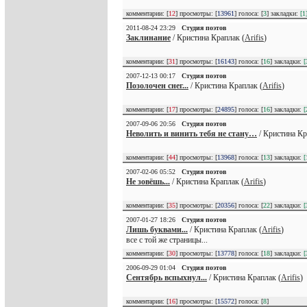
комментарии: [
12
] просмотры: [
13961
] голоса: [
3
] закладки:
[1
2011-08-24 23:29
Студия поэтов
Заклинание
/ Кристина Краплак (
Arifis
)
комментарии: [
31
] просмотры: [
16143
] голоса: [
16
] закладки:
[
2007-12-13 00:17
Студия поэтов
Позолочен снег...
/ Кристина Краплак (
Arifis
)
комментарии: [
17
] просмотры: [
24895
] голоса: [
16
] закладки:
[
2007-09-06 20:56
Студия поэтов
Неволить и винить тебя не стану…
/ Кристина Кр
комментарии: [
44
] просмотры: [
13968
] голоса: [
13
] закладки:
[
2007-02-06 05:52
Студия поэтов
Не зовёшь...
/ Кристина Краплак (
Arifis
)
комментарии: [
35
] просмотры: [
20356
] голоса: [
22
] закладки:
[
2007-01-27 18:26
Студия поэтов
Лишь буквами...
/ Кристина Краплак (
Arifis
)
все с той же страницы...
комментарии: [
30
] просмотры: [
13778
] голоса: [
18
] закладки:
[
2006-09-29 01:04
Студия поэтов
Сентябрь вспыхнул...
/ Кристина Краплак (
Arifis
)
комментарии: [
16
] просмотры: [
15572
] голоса: [
8
]