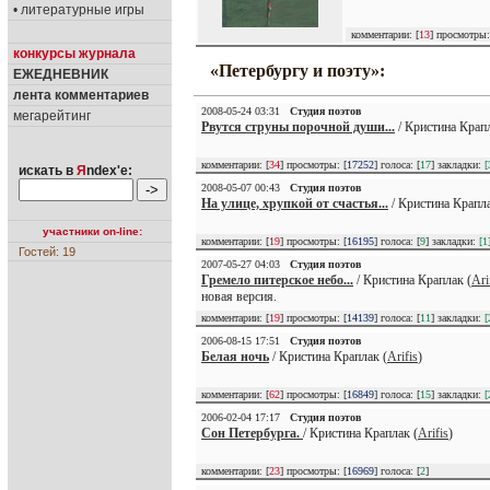
• литературные игры
комментарии: [
13
] просмотры:
конкурсы журнала
«Петербургу и поэту»:
ЕЖЕДНЕВНИК
лента комментариев
2008-05-24 03:31
Студия поэтов
мегарейтинг
Рвутся струны порочной души...
/ Кристина Крапл
комментарии: [
34
] просмотры: [
17252
] голоса: [
17
] закладки:
[
искать в
Я
ndex'е:
2008-05-07 00:43
Студия поэтов
На улице, хрупкой от счастья...
/ Кристина Крапла
участники on-line:
комментарии: [
19
] просмотры: [
16195
] голоса: [
9
] закладки:
[1
Гостей: 19
2007-05-27 04:03
Студия поэтов
Гремело питерское небо...
/ Кристина Краплак (
Ari
новая версия.
комментарии: [
19
] просмотры: [
14139
] голоса: [
11
] закладки:
[
2006-08-15 17:51
Студия поэтов
Белая ночь
/ Кристина Краплак (
Arifis
)
комментарии: [
62
] просмотры: [
16849
] голоса: [
15
] закладки:
[
2006-02-04 17:17
Студия поэтов
Сон Петербурга.
/ Кристина Краплак (
Arifis
)
комментарии: [
23
] просмотры: [
16969
] голоса: [
2
]