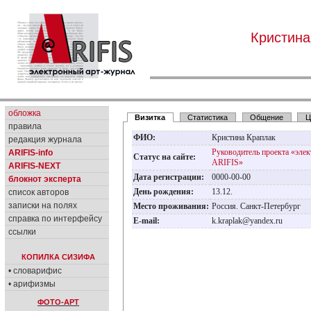
Кристина
обложка
Визитка
Статистика
Общение
Ц
правила
ФИО:
Кристина Краплак
редакция журнала
Руководитель проекта «эле
ARIFIS-info
Статус на сайте:
ARIFIS»
ARIFIS-NEXT
Дата регистрации:
0000-00-00
блокнот эксперта
День рождения:
13.12.
список авторов
записки на полях
Место проживания:
Россия. Санкт-Петербург
справка по интерфейсу
E-mail:
k.kraplak@yandex.ru
ссылки
КОПИЛКА СИЗИФА
• словарифис
• арифизмы
ФОТО-АРТ