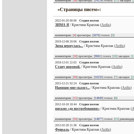
комментарии: [
38
] просмотры: [
14124
] голоса: [
11
] закладки:
[
«Страницы писем»:
2022-01-20 00:00
Студия поэтов
ЗИМА Я
/ Кристина Краплак (
Arifis
)
комментарии: [
4
] просмотры: [
5076
] голоса: [
3
]
2019-12-08 20:06
Студия поэтов
Зима вернулась...
/ Кристина Краплак (
Arifis
)
комментарии: [
18
] просмотры: [
9061
] голоса: [
10
] закладки:
[1
2018-12-01 22:02
Студия поэтов
Стану вороной.
/ Кристина Краплак (
Arifis
)
комментарии: [
30
] просмотры: [
10235
] голоса: [
7
] закладки:
[2
2015-12-21 02:24
Студия поэтов
Напиши мне сказку...
/ Кристина Краплак (
Arifis
)
комментарии: [
15
] просмотры: [
14849
] голоса: [
6
]
2012-10-18 18:44
Студия поэтов
письмо «до востребования»
/ Кристина Краплак (
A
комментарии: [
34
] просмотры: [
14877
] голоса: [
15
] рекоменда
2012-02-28 21:38
Студия поэтов
Февраль
/ Кристина Краплак (
Arifis
)