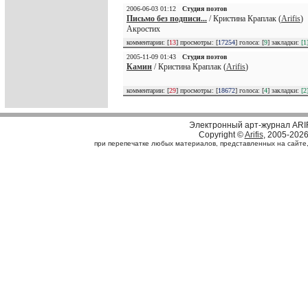
2006-06-03 01:12
Студия поэтов
Письмо без подписи...
/ Кристина Краплак (
Arifis
)
Акростих
комментарии: [
13
] просмотры: [
17254
] голоса: [
9
] закладки:
[1
2005-11-09 01:43
Студия поэтов
Камин
/ Кристина Краплак (
Arifis
)
комментарии: [
29
] просмотры: [
18672
] голоса: [
4
] закладки:
[2
Электронный арт-журнал ARI
Copyright ©
Arifis
, 2005-202
при перепечатке любых материалов, представленных на сайте, с