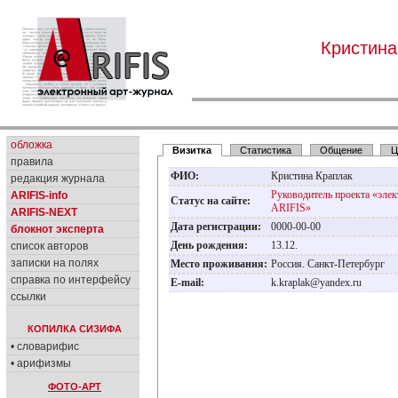
Кристина
обложка
Визитка
Статистика
Общение
Ц
правила
ФИО:
Кристина Краплак
редакция журнала
Руководитель проекта «эле
ARIFIS-info
Статус на сайте:
ARIFIS»
ARIFIS-NEXT
Дата регистрации:
0000-00-00
блокнот эксперта
День рождения:
13.12.
список авторов
записки на полях
Место проживания:
Россия. Санкт-Петербург
справка по интерфейсу
E-mail:
k.kraplak@yandex.ru
ссылки
КОПИЛКА СИЗИФА
• словарифис
• арифизмы
ФОТО-АРТ