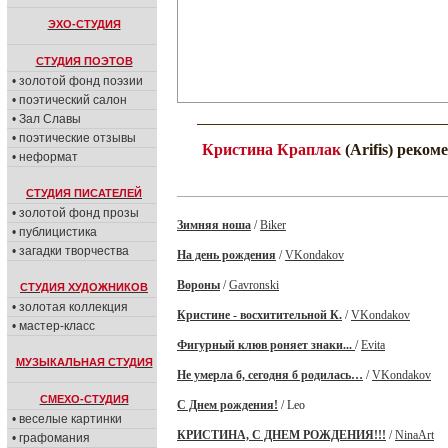
ЭХО-СТУДИЯ
СТУДИЯ ПОЭТОВ
• золотой фонд поэзии
• поэтический салон
• Зал Славы
• поэтические отзывы
Кристина Краплак
(Arifis) реком
• неформат
СТУДИЯ ПИСАТЕЛЕЙ
• золотой фонд прозы
Зимняя ноша
/
Biker
• публицистика
• загадки творчества
На день рождения
/
VKondakov
Вороны
/
Gavronski
СТУДИЯ ХУДОЖНИКОВ
• золотая коллекция
Кристине - восхитительной К.
/
VKondakov
• мастер-класс
Фигурный клюв роняет знаки...
/
Evita
МУЗЫКАЛЬНАЯ СТУДИЯ
Не умерла б, сегодня б родилась…
/
VKondakov
СМЕХО-СТУДИЯ
С Днем рождения!
/ Leo
• веселые картинки
КРИСТИНА, С ДНЕМ РОЖДЕНИЯ!!!
/
NinaArt
• графомания