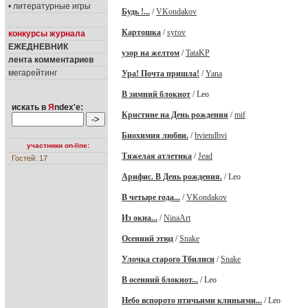
• литературные игры
Будь !...
/
VKondakov
Картошка
/
syrov
конкурсы журнала
ЕЖЕДНЕВНИК
узор на желтом
/
TataKP
лента комментариев
мегарейтинг
Ура! Почта пришла!
/
Yana
В зимний блокнот
/ Leo
искать в
Я
ndex'е:
Кристине на День рождения
/
mif
Биохимия любви.
/
bviendbvi
участники on-line:
Тяжелая атлетика
/
Jead
Гостей: 17
Арифис. В День рождения.
/ Leo
В четыре года...
/
VKondakov
Из окна...
/
NinaArt
Осениий этюд
/
Snake
Улочка старого Тбилиси
/
Snake
В осенний блокнот...
/ Leo
Небо вспорото птичьими клиньями...
/ Leo