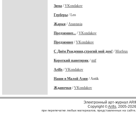
Зима
/
VKondakov
Герберы
/ Leo
Жарки
/
Anastasia
Предзимнее...
/
VKondakov
Предзимнее
/
VKondakov
С Днём Рождения,строгий мой дом!
/
Morfeus
Короткий панегирик
/
mif
Arifis
/
VKondakov
Наши в Малой Азии
/ Antik
Жданочки
/
VKondakov
Электронный арт-журнал ARI
Copyright ©
Arifis
, 2005-202
при перепечатке любых материалов, представленных на сайте, с