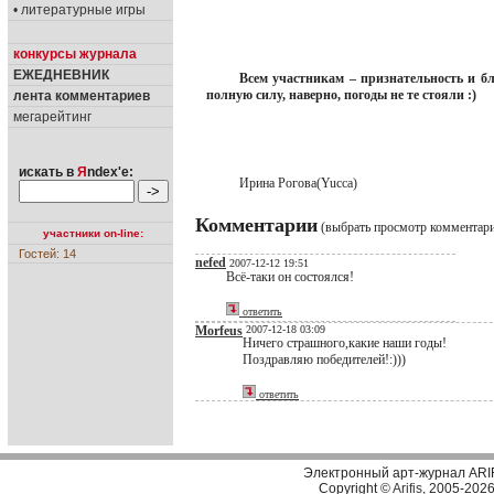
• литературные игры
конкурсы журнала
ЕЖЕДНЕВНИК
Всем участникам – признательность и бл
полную силу, наверно, погоды не те стояли :)
лента комментариев
мегарейтинг
искать в
Я
ndex'е:
Ирина Рогова(Yucca)
Комментарии
(выбрать просмотр комментар
участники on-line:
Гостей: 14
nefed
2007-12-12 19:51
Всё-таки он состоялся!
ответить
Morfeus
2007-12-18 03:09
Ничего страшного,какие наши годы!
Поздравляю победителей!:)))
ответить
Электронный арт-журнал ARI
Copyright ©
Arifis
, 2005-202