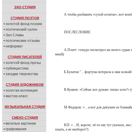
ЭХО-СТУДИЯ
А чтобы разбавить «сухой остаток», вот мо
СТУДИЯ ПОЭТОВ
• золотой фонд поэзии
• поэтический салон
ПОСЛЕСЛОВИЕ
• Зал Славы
• поэтические отзывы
• неформат
А.Платт: «хмуро посмотрел на своего судью 
мной)
СТУДИЯ ПИСАТЕЛЕЙ
• золотой фонд прозы
• публицистика
Б.Булатов:"... фортуна потеряла к нам всякий
• загадки творчества
СТУДИЯ ХУДОЖНИКОВ
В.Куняев: «Сейчас вот думаю: попал хоть?» 
• золотая коллекция
• мастер-класс
МУЗЫКАЛЬНАЯ СТУДИЯ
М.Федоров: «…а вот для девушек из ближайш
СМЕХО-СТУДИЯ
• веселые картинки
KD: «…И, короче, чё-то нас тут укачало, мы 
• графомания
плыть, а не наоборот?)