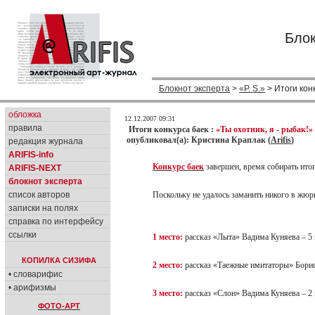
Блок
Блокнот эксперта
>
«P. S.»
> Итоги конк
обложка
12.12.2007 09:31
правила
Итоги конкурса баек :
«Ты охотник, я - рыбак!» 
опубликовал(а): Кристина Краплак (
Arifis
)
редакция журнала
ARIFIS-info
Конкурс баек
завершен, время собирать ито
ARIFIS-NEXT
блокнот эксперта
список авторов
Поскольку не удалось заманить никого в жю
записки на полях
справка по интерфейсу
ссылки
1 место:
рассказ «Лыта» Вадима Куняева – 5
КОПИЛКА СИЗИФА
2 место:
рассказ «Таежные имитаторы» Борис
• словарифис
• арифизмы
3 место:
рассказ «Слон» Вадима Куняева – 2
ФОТО-АРТ