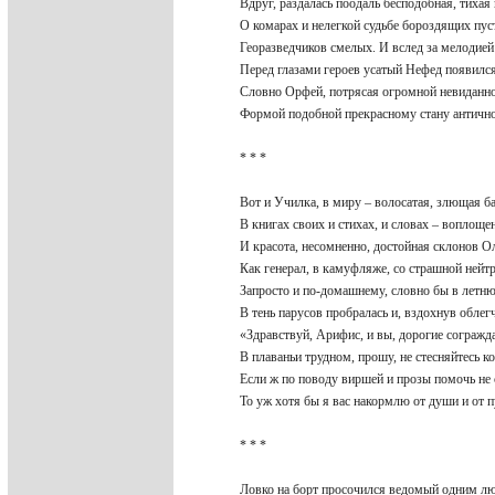
Вдруг, раздалась поодаль бесподобная, тиха
О комарах и нелегкой судьбе бороздящих п
Георазведчиков смелых. И вслед за мелодие
Перед глазами героев усатый Нефед появил
Словно Орфей, потрясая огромной невиданн
Формой подобной прекрасному стану античн
* * *
Вот и Училка, в миру – волосатая, злющая б
В книгах своих и стихах, и словах – воплощ
И красота, несомненно, достойная склонов 
Как генерал, в камуфляже, со страшной нейт
Запросто и по-домашнему, словно бы в ле
В тень парусов пробралась и, вздохнув облег
«Здравствуй, Арифис, и вы, дорогие согражд
В плаваньи трудном, прошу, не стесняйтесь к
Если ж по поводу виршей и прозы помочь н
То уж хотя бы я вас накормлю от души и от 
* * *
Ловко на борт просочился ведомый одним 