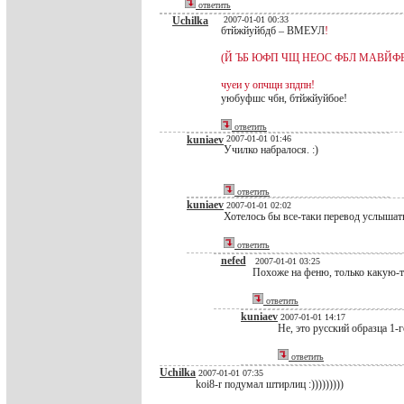
ответить
Uchilka
2007-01-01 00:33
бтйжйуйбдб – ВМЕУЛ
!
(Й ЪБ ЮФП ЧЩ НЕОС ФБЛ МАВЙФЕ?
чуеи у опчщн зпдпн!
уюбуфшс чбн, бтйжйуйбое!
ответить
kuniaev
2007-01-01 01:46
Училко набралося. :)
ответить
kuniaev
2007-01-01 02:02
Хотелось бы все-таки перевод услышать
ответить
nefed
2007-01-01 03:25
Похоже на феню, только какую-т
ответить
kuniaev
2007-01-01 14:17
Не, это русский образца 1-
ответить
Uchilka
2007-01-01 07:35
koi8-r подумал штирлиц :)))))))))