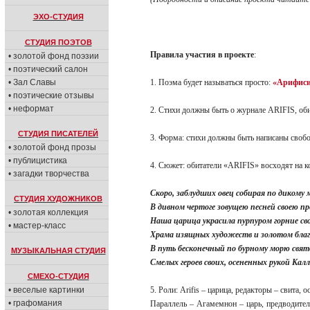
ЭХО-СТУДИЯ
СТУДИЯ ПОЭТОВ
Правила участия в проекте
:
• золотой фонд поэзии
• поэтический салон
• Зал Славы
1. Поэма будет называться просто:
«Арифиси
• поэтические отзывы
• неформат
2. Стихи должны быть о журнале ARIFIS, оби
СТУДИЯ ПИСАТЕЛЕЙ
3. Форма: стихи должны быть написаны своб
• золотой фонд прозы
• публицистика
4. Сюжет: обитатели «ARIFIS» восходят на к
• загадки творчества
Скоро, заблудших овец собирая по дикому 
СТУДИЯ ХУДОЖНИКОВ
В дивном чертоге зовущею песней своею пр
• золотая коллекция
Наша царица украсила пурпуром горние св
• мастер-класс
Храма изящных художеств и золотом благ
В путь бесконечный по бурному морю свят
МУЗЫКАЛЬНАЯ СТУДИЯ
Смелых героев своих, осененных рукой Кал
СМЕХО-СТУДИЯ
• веселые картинки
5. Роли: Arifis – царица, редакторы – свита,
• графомания
Параллель – Агамемнон – царь, предводител