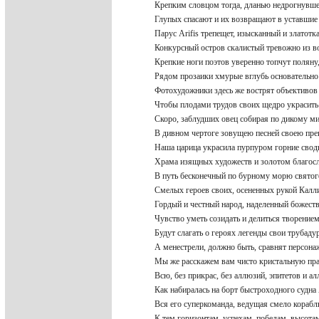
Крепким словцом тогда, дланью недрогнув
Глупых спасают и их возвращают в уставшие
Парус Arifis трепещет, изысканный и златот
Конкурсный остров скалистый тревожно из в
Крепкие ноги поэтов уверенно топчут полян
Рядом прозаики хмурые вглубь основательн
Фотохудожники здесь же вострят объективов
Чтобы плодами трудов своих щедро украсить
Скоро, заблудших овец собирая по дикому м
В дивном чертоге зовущею песней своею пр
Наша царица украсила пурпуром горние св
Храма изящных художеств и золотом благо
В путь бесконечный по бурному морю свято
Смелых героев своих, осененных рукой Кал
Гордый и честный народ, наделенный божес
Чувство уметь созидать и делиться творени
Будут слагать о героях легенды свои трубад
А менестрели, должно быть, сравнят персона
Мы же расскажем вам чисто кристальную пр
Всю, без прикрас, без аллюзий, эпитетов и а
Как набиралась на борт быстроходного судна
Вся его суперкоманда, ведущая смело кораб
К тем горизонтам, успехам, победам, высота