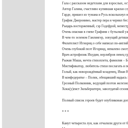
Гала с рассказом недетским для взрослых, о
Автор Галина, счастливо купившая краски с
Гарде, пришел из тумана и Русь всколыхнул
График Джеронимо, мастер пера и чернил б
Рыцарь восторженный, сэр Годефрой, менест
Очень опасная в гневе Графиня с бутылкой 
В чем-то зеленом Ганлингер, зовущий детиш
Филателист Игнорнц о себе написал по-англи
Очень глубокий поэт Игорвид, неналево см
Врач-астрофизик Икудин, верлибров певец 
Рыжая Маша, мечта стихоплета, фамилия – 
Мистификатор, любитель стихи послагать и 
Голый, как новорождённый младенец, Иван
В конфедератке – Поляк, обещавший надысь 
Грозный Полковник, ведущий поэтов желез
Хокк(у)еист Зильберштерн, завсегдатай сезо
Полный список героев будет опубликован до
* * *
Канут четыреста лун, как отчалили други от 