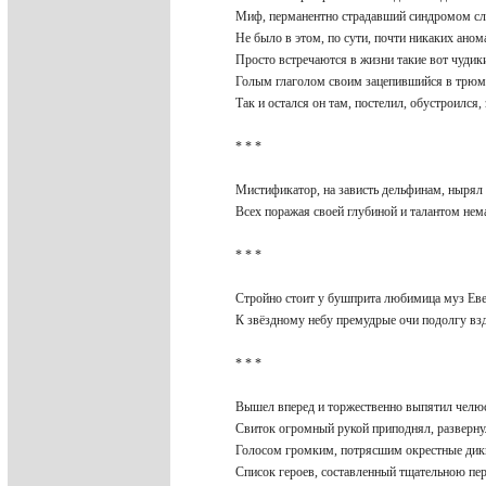
Миф, перманентно страдавший синдромом сл
Не было в этом, по сути, почти никаких ано
Просто встречаются в жизни такие вот чуди
Голым глаголом своим зацепившийся в трюм
Так и остался он там, постелил, обустроился
* * *
Мистификатор, на зависть дельфинам, нырял
Всех поражая своей глубиной и талантом н
* * *
Стройно стоит у бушприта любимица муз Ев
К звёздному небу премудрые очи подолгу в
* * *
Вышел вперед и торжественно выпятил чел
Свиток огромный рукой приподнял, разверну
Голосом громким, потрясшим окрестные ди
Список героев, составленный тщательною пе