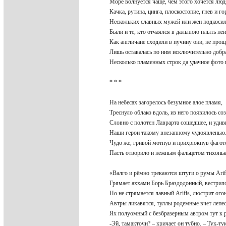
Море волнуется чаще, чем этого хочется лю
Качка, рутина, цинга, плоскостопие, гнев и 
Нескольких славных мужей или жен подкоси
Были и те, кто отчаялся в дальнюю плыть не
Как англичане сходили в пучину они, не про
Лишь оставалась по ним исключительно добр
Несколько пламенных строк да удачное фото 
* * *
На небесах загорелось безумное алое пламя,
Треснуло облако вдоль, из него появилось со
Словно с полотен Лаврарта сошедшее, и уди
Наши герои такому внезапному чудоявлень
Чудо же, гривой мотнув и прихрюкнув фаго
Пасть отворило и нежным фальцетом тихонь
«Валго и рёмно трекаются штуги о румы Ari
Грямает аххами Борь Браздодонный, вестри
Но не стрямается лавный Arifis, люстрит ог
Автры ликавятся, туллы родемные вчет лепе
Ях полуомный с безбразерным автром тут к 
-Эй, тамакточи? – кричает он тубно. – Тук-т