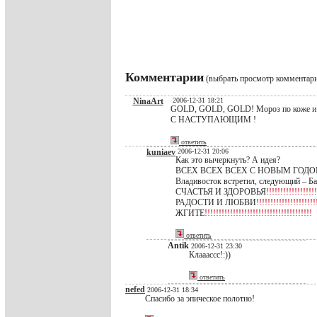
Комментарии
(выбрать просмотр комментар
NinaArt
2006-12-31 18:21
GOLD, GOLD, GOLD! Мороз по коже и вс
С НАСТУПАЮЩИМ !
ответить
kuniaev
2006-12-31 20:06
Как это вычеркнуть? А идея?
ВСЕХ ВСЕХ ВСЕХ С НОВЫМ ГОД
Владивосток встретил, следующий – Ба
СЧАСТЬЯ И ЗДОРОВЬЯ
!!!!!!!!!!!!!!!!!!
РАДОСТИ И ЛЮБВИ
!!!!!!!!!!!!!!!!!!!!!
ЖГИТЕ
!!!!!!!!!!!!!!!!!!!!!!!!!!!!!!!!!!!!!!
ответить
Antik
2006-12-31 23:30
Клааассс!:))
ответить
nefed
2006-12-31 18:34
Спасибо за эпическое полотно!