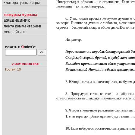
Интерпретация образов – не ограничена. Если кт
• литературные игры
пожелание – античный антураж.
конкурсы журнала
6. Участникам проекта не нужно думать о с
ЕЖЕДНЕВНИК
конкурс! Пишите от души и с любовью, а оцениват
лента комментариев
строчка – бесценный вклад в общее дело. Возьмите
мегарейтинг
Например:
искать в
Я
ndex'е:
Гордо взошел на корабль быстрокрылый бе
Скифской сверкая броней, в иудейском хит
Взглядом пронзительным вдаль устремлен
участники on-line:
Гостей: 10
Вечнозеленой Натании в белых цветах во
7. Юмор и сатира приветствуются, не будем 
8. Процедура: готовые стихи и наброск
ответственность за стыковку и компоновку всего 
9. Чтобы в конечном результате был элемент
Т. е. авторы до публикации не будут знать, ч
10. Если наберется достаточно материала и 