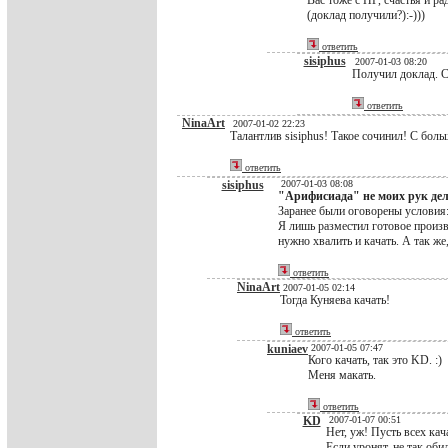
Вас тоже с НГ, счастья и ра
(доклад получили?):-)))
ответить
sisiphus
2007-01-03 08:20
Получил доклад. С
ответить
NinaArt
2007-01-02 22:23
Талантлив sisiphus! Такое сочинил! С боль
ответить
sisiphus
2007-01-03 08:08
"Арифисиада" не моих рук дел
Заранее были оговорены условия
Я лишь разместил готовое прои
нужно хвалить и качать. А так же,
ответить
NinaArt
2007-01-05 02:14
Тогда Куняева качать!
ответить
kuniaev
2007-01-05 07:47
Кого качать, так это KD. :)
Меня макать.
ответить
KD
2007-01-07 00:51
Нет, уж! Пусть всех кач
Если уронят, не так оби