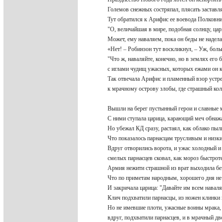
Големов снежных состряпал, плясать заставл
Тут обратился к Арифис ее воевода Полковн
"О, величайшая в мире, подобная солнцу, ца
Может, ему наваляем, пока он беды не надел
«Нет! – Робинзон тут воскликнул, – Уж, бо
"Что ж, наваляйте, конечно, но в землях его
с иглами чудищ ужасных, которых ежами он 
Так отвечала Арифис и пламенный взор уст
к мрачному острову злобы, где страшный ко
Вышли на берег пустынный герои и славные
С ними ступала царица, карающий меч обна
Но убежал КД сразу, растаял, как облако пы
Что показалось парнасцам трусливым и низ
Вдруг отворились ворота, и ужас холодный 
смелых парнасцев сковал, как мороз быстро
Армия нежити страшной из врат выходила б
Что по приметам народным, хорошего дня не
И закричала царица: "Давайте им всем нава
Клич подхватили парнасцы, из ножен клинк
Но не имевшие плоти, ужасные воины мрака
вдруг, подхватили парнасцев, и в мрачный д