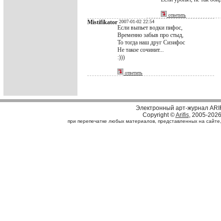
ответить
Mistifikator
2007-01-02 22:54
Если выпьет водки пифос,
Временно забыв про стыд,
То тогда наш друг Сизифос
Не такое сочинит...
:)))
ответить
Электронный арт-журнал ARI
Copyright ©
Arifis
, 2005-202
при перепечатке любых материалов, представленных на сайте, с