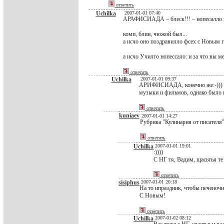
ответить
Uchilka
2007-01-01 07:40
АРАФИСИАДА – блеск!!! – нопесалло п
комп, блин, чюжой был...
а исчо оно поздравилло фсех с Новым г
а исчо Училго нопессало: и за что вы м
ответить
Uchilka
2007-01-01 09:37
АРИФИСИАДА, конечно же:-))) Уч
музыки и фильмов, однако было не
ответить
kuniaev
2007-01-01 14:27
Рубрика "Кулинария от писателя
ответить
Uchilka
2007-01-01 19:01
:))))
С НГ тя, Вадим, щасьтья те
ответить
sisiphus
2007-01-01 20:18
На то ипраздник, чтобы печеночн
С Новым!
ответить
Uchilka
2007-01-02 08:12