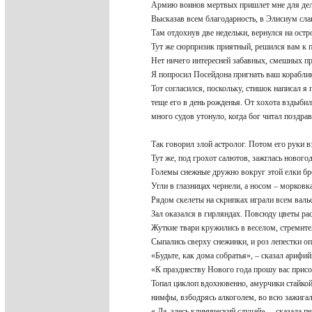
Армию воинов мертвых пришлет мне для дел
Высказав всем благодарность, в Элисиум сл
Там отдохнув две недельки, вернулся на ос
Тут же сюрпризик приятный, решился вам к 
Нет ничего интересней забавных, смешных 
Я попросил Посейдона пригнать ваш корабл
Тот согласился, поскольку, стишок написал 
теще его в день рожденья. От хохота вздыби
много судов утонуло, когда бог читал поздра
Так говорил злой астролог. Потом его руки 
Тут же, под грохот салютов, зажглась нового
Големы снежные дружно вокруг этой елки б
Угли в глазницах чернели, а носом – морков
Рядом скелеты на скрипках играли всем вал
Зал оказался в гирляндах. Повсюду цветы ра
Жуткие твари кружились в веселом, стремит
Сыпались сверху снежинки, и роз лепестки о
«Будьте, как дома собратья», – сказал арифи
«К празднеству Нового года прошу вас прис
Топал циклоп вдохновенно, амурчики стайко
нимфы, взбодрясь алкоголем, во всю зажига
« Да, здесь клинический случай», – сказала 