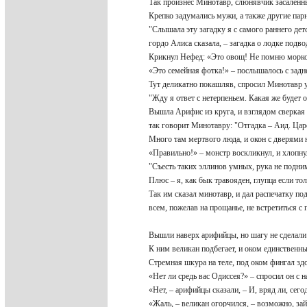
Так произнес Минотавр, слюнявчик засален
Крепко задумались мужи, а также другие па
"Слышала эту загадку я с самого раннего дет
гордо Алиса сказала, – загадка о лодке подв
Крикнул Нефед: «Это овощ! Не помню морко
«Это семейная фотка!» – послышалось с задн
Тут деликатно покашляв, спросил Минотавр 
"Жду я ответ с нетерпеньем. Какая же будет 
Вышла Арифис из круга, и взглядом сверка
так говорит Минотавру: "Отгадка – Аид. Ца
Много там мертвого люда, и окон с дверями 
«Правильно!» – монстр воскликнул, и хлопну
"Съесть таких эллинов умных, рука не подни
Плюс – я, как бык травояден, глупца если то
Так им сказал минотавр, и дал распечатку п
всем, пожелав на прощанье, не встретиться 
Вышли наверх арифийцы, но шагу не сделал
К ним великан подбегает, и оком единствен
Стремная шкура на теле, под оком фингал з
«Нет ли средь вас Одиссея?» – спросил он с
«Нет, – арифийцы сказали, – И, вряд ли, сег
«Жаль, – великан огорчился, – возможно, за