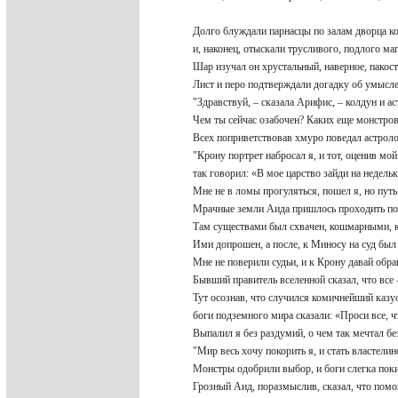
Долго блуждали парнасцы по залам дворца к
и, наконец, отыскали трусливого, подлого ма
Шар изучал он хрустальный, наверное, пакос
Лист и перо подтверждали догадку об умысл
"Здравствуй, – сказала Арифис, – колдун и а
Чем ты сейчас озабочен? Каких еще монстро
Всех поприветствовав хмуро поведал астроло
"Крону портрет набросал я, и тот, оценив мо
так говорил: «В мое царство зайди на недель
Мне не в ломы прогуляться, пошел я, но пут
Мрачные земли Аида пришлось проходить по
Там существами был схвачен, кошмарными, 
Ими допрошен, а после, к Миносу на суд был
Мне не поверили судьи, и к Крону давай обр
Бывший правитель вселенной сказал, что все
Тут осознав, что случился комичнейший казу
боги подземного мира сказали: «Проси все, 
Выпалил я без раздумий, о чем так мечтал б
"Мир весь хочу покорить я, и стать властел
Монстры одобрили выбор, и боги слегка по
Грозный Аид, поразмыслив, сказал, что помо