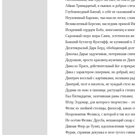
Айван Тринадцатый, в пьяных и добрых слез
Глубоководный Банзай, о себе не сказавший 
Неуловимый Барокко, чьи мысли легки, слов
Великолепный Березин, наследник прямой И
Искренний сердцем Бобо, многоженец и мно
Скромный сверх меры Санек, эстетически же
Бывший бутлегер Кулстафф, не купивший в 
Десятикрылый Дарк Берд, обобщающий долг
Девочка Дарья задумчивая, потерявшая спи
Дедушкин, просто красавец-мужчина из Дне
Дима из Праги, действительный йог и прекр
Дика с характером скверным, но добрый, ког
Дмитрич веселый с картинками, полными ра
Дмитрий, поэт и писатель, не чуждый стезе 
Дудник по пояс в пшенице, растущей в степ
Ека Пятнадцатая, залечившая раны стихами;
Мэтр Элдемир, для которого творчество – э
Фелис из знойной столицы, философ, каких 
Неоромантик Феликса, с которой и так все п
Не осетин Феликс Друсба, мешающий сахар
Дивная Флер-де-Тулип, вдохновленная чудо
Фурия, странная девушка в позе тугого гимн