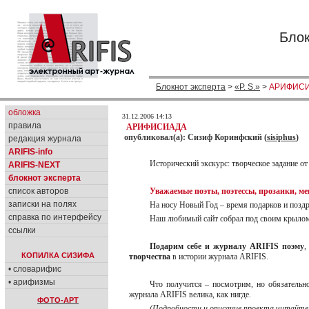
Блок
Блокнот эксперта
>
«P. S.»
>
АРИФИС
обложка
31.12.2006 14:13
правила
АРИФИСИАДА
опубликовал(а): Сизиф Коринфский (
sisiphus
)
редакция журнала
ARIFIS-info
Исторический экскурс: творческое задание о
ARIFIS-NEXT
блокнот эксперта
список авторов
Уважаемые поэты, поэтессы, прозаики, м
записки на полях
На носу Новый Год – время подарков и позд
справка по интерфейсу
Наш любимый сайт собрал под своим крылом 
ссылки
Подарим себе и журналу ARIFIS поэму
,
КОПИЛКА СИЗИФА
творчества
в истории журнала ARIFIS.
• словарифис
• арифизмы
Что получится – посмотрим, но обязательно
журнала ARIFIS велика, как нигде.
ФОТО-АРТ
(Подробности и описание проекта читайте 