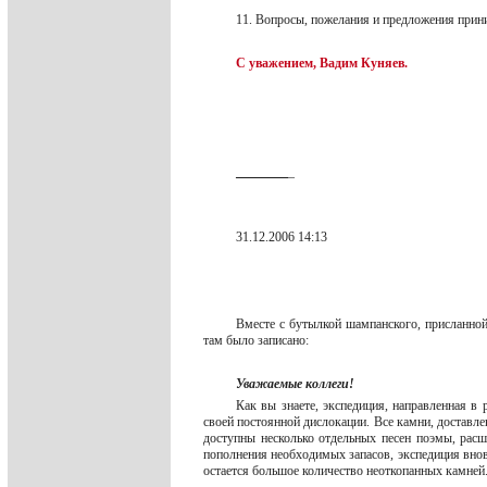
11. Вопросы, пожелания и предложения при
С уважением, Вадим Куняев.
_
_
_
_
_
_
_
_
_
31.12.2006 14:13
Вместе с бутылкой шампанского, присланной
там было записано:
Уважаемые коллеги!
Как вы знаете, экспедиция, направленная в
своей постоянной дислокации. Все камни, доставле
доступны несколько отдельных песен поэмы, рас
пополнения необходимых запасов, экспедиция вновь
остается большое количество неоткопанных камней