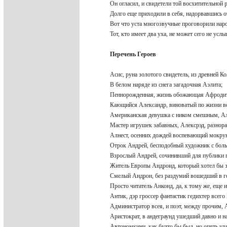
Он огласил, и свидетели той восхитительной
Долго еще приходили в себя, надорвавшись 
Вот что уста многозвучные проговорили нар
Тот, кто имеет два уха, не может сего не усл
Перечень Героев
Асис, руна золотого свидетель, из древней 
В белом наряде из снега загадочная Аэлита;
Пеннорожденная, жизнь обожающая Афроди
Кающийся Александр, виноватый по жизни 
Американская девушка с ником смешным, А
Мастер игрушек забавных, Алексрэд, разнор
Алнест, осенних дождей воспевающий мокр
Отрок Андрей, бесподобный художник с бо
Взрослый Андрей, сочинивший для публики 
Житель Европы Андроид, который хотел бы 
Смелый Андрон, без раздумий вошедший в 
Просто читатель Анконд, да, к тому же, еще 
Антик, дэр гроссер фантастик гедихтер всег
Администратор всея, и поэт, между прочим,
Аристократ, в андеграунд ушедший давно и 
Автономкини, как будто бы был, но опять у