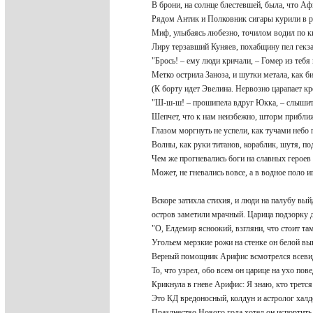
В брони, на солнце блестевшей, была, что А
Рядом Антик и Полковник сигары курили в 
Миф, улыбаясь любезно, точилом водил по 
Лиру терзавший Куняев, похабщину пел гек
"Брось! – ему люди кричали, – Гомер из теб
Метко острила Заноза, и шутки метала, как б
(К борту идет Эвелина. Нервозно царапает к
"Ш-ш-ш! – прошипела вдруг Юкка, – слыши
Шепчет, что к нам неизбежно, шторм прибл
Глазом моргнуть не успели, как тучами небо
Волны, как руки титанов, кораблик, шутя, п
Чем же прогневались боги на славных герое
Может, не гневались вовсе, а в водное поло 
Вскоре затихла стихия, и люди на палубу вы
остров заметили мрачный. Царица подзорку 
"О, Елдемир ясноокий, взгляни, что стоит та
Угольем мерзкие рожи на стенке он белой в
Верный помощник Арифис всмотрелся всев
То, что узрел, обо всем он царице на ухо пов
Крикнула в гневе Арифис: Я знаю, кто третс
Это КД вредоносный, колдун и астролог хал
Празднество Нового года хотел он испортит