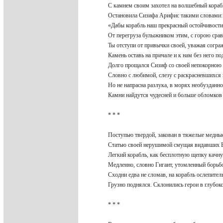
С камнем своим захотел на волшебный кораб
Остановила Сизифа Арифис такими словами
«Дабы корабль наш прекрасный остойчивост
От перегруза булыжником этим, с горою ср
Ты отступи от привычки своей, уважая согр
Камень оставь на причале и к нам без него 
Долго прощался Сизиф со своей непокорно
Словно с любимой, слезу с раскрасневшихся
Но не напрасна разлука, в морях необуздан
Камни найдутся чудесней и больше обломков
* * *
Поступью твердой, закован в тяжелые медны
Статью своей нерушимой смущая видавших 
Легкий корабль, как бесплотную щепку качн
Медленно, словно Гигант, утомленный борь
Сходни едва не сломав, на корабль ослепит
Грузно поднялся. Склонились герои в глубо
* * *