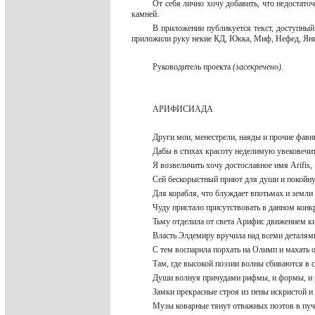
От себя лично хочу добавить, что недостато
камней.
В приложении публикуется текст, доступный 
приложили руку некие КД, Юкка, Миф, Нефед, Ян
Руководитель проекта
(засекречено)
.
АРИФИСИАДА
Други мои, менестрели, наяды и прочие фав
Дабы в стихах красоту неделимую увековечи
Я возвеличить хочу достославное имя Arifis
Сей бескорыстный приют для души и покойн
Для корабля, что блуждает впотьмах и земли
Чуду пристало присутствовать в данном конк
Тьму отделила от света Арифис движением к
Власть Элдемиру вручила над всеми деталям
С тем воспарила порхать на Олимп и махать
Там, где высокой поэзии волны сбиваются в
Души волнуя причудами рифмы, и формы, и
Замки прекрасные строя из пены искристой и
Музы коварные тянут отважных поэтов в пу