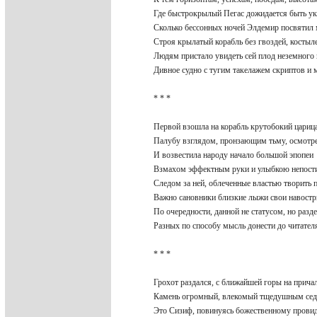
Где быстрокрылый Пегас дожидается быть 
Сколько бессонных ночей Элдемир посвятил
Строя крылатый корабль без гвоздей, косты
Людям пристало увидеть сей плод неземного
Дивное судно с тугим такелажем скриптов 
* * *
Первой взошла на корабль крутобокий цари
Палубу взглядом, пронзающим тьму, осмотр
И возвестила народу начало большой эпопе
Взмахом эффектным руки и улыбкою непос
Следом за ней, облеченные властью творить 
Важно сановники близкие лыжи свои навост
По очередности, данной не статусом, но раз
Разных по способу мысль донести до читате
* * *
Грохот раздался, с ближайшей горы на прич
Камень огромный, влекомый тщедушным се
Это Сизиф, повинуясь божественному пров