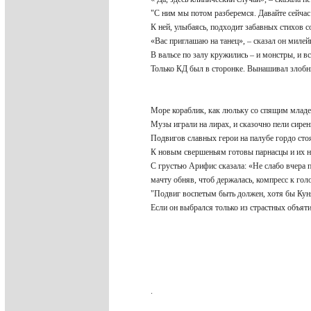
"С ним мы потом разберемся. Давайте сейча
К ней, улыбаясь, подходит забавных стихов 
«Вас приглашаю на танец», – сказал он мил
В вальсе по залу кружились – и монстры, и 
Только КД был в сторонке. Вынашивал злоб
Море кораблик, как люльку со спящим млад
Музы играли на лирах, и сказочно пели сире
Подвигов славных герои на палубе гордо ст
К новым свершеньям готовы парнасцы и их 
С грустью Арифис сказала: «Не слабо вчера 
мачту обняв, чтоб держалась, компресс к го
"Подвиг воспетым быть должен, хотя бы К
Если он выбрался только из страстных объ
.