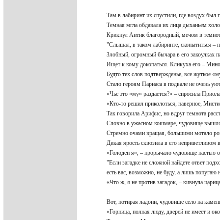
Там в лабиринт их спустили, где воздух был
Темная мгла обдавала их лица дыханьем хо
Крикнул Антик благородный, мечом в темно
"Слышал, в таком лабиринте, скопытиться – 
Злобный, огромный бычара в его закоулках п
Ищет к кому докопаться. Кликуха его – Мин
Будто тех слов подтвержденье, все жуткое «
Стало героям Парнаса в подвале не очень у
«Чье это «му» раздается?» – спросила Прио
«Кто-то решил приколоться, наверное, Мист
Так говорила Арифис, но вдруг темнота расс
Словно в ужасном кошмаре, чудовище вышл
Стремно очами вращая, большими мотало р
Дикая ярость сквозила в его неприветливом 
«Голоден я», – прорычало чудовище пастью 
"Если загадке не сложной найдете ответ под
есть вас, возможно, не буду, а лишь попугаю
«Что ж, я не против загадок, – кивнула цар
Вот, потирая ладони, чудовище село на каме
«Горница, полная люду, дверей не имеет и ок