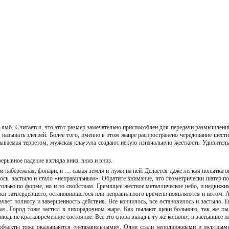
ямб. Считается, что этот размер замечательно приспособлен для передачи размышлений
называть элегией. Более того, именно в этом жанре распространено чередование шести
зываемая терцетом, мужская клаузула создают некую изначальную жесткость. Удивительн
прерывное падение взгляда вниз, вниз и вниз.
 набережная, фонари, и … самая земля и лужи на ней. Делается даже легкая попытка оп
сь, застыло и стало «неправильным». Обратите внимание, что геометрически шатер пов
олько по форме, но и по свойствам. Гремящее жесткое металлическое небо, и недвижим
аки затвердевшего, остановившегося или неправильного времени появляются и потом. А
значает полноту и завершенность действия. Все кончилось, все остановилось и застыло. 
ара». Город тоже застыл в лихорадочном жаре. Как пылают щеки больного, так же п
тнюдь не кратковременное состояние. Все это снова вклад в ту же копилку, в застывшее
 объекты тоже оказываются «неправильными». Одни стали неподвижными и мертвыми 