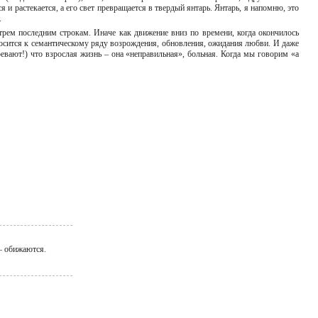
 и растекается, а его свет превращается в твердый янтарь. Янтарь, я напомню, это
т.
трем последним строкам. Иначе как движение вниз по времени, когда окончилось
носится к семантическому ряду возрождения, обновления, ожидания любви. И даже
ревают!) что взрослая жизнь – она «неправильная», больная. Когда мы говорим «а
 – обижаются.