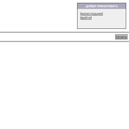
добро пожаловать
[
регистрация
]
[
войти
]
печать