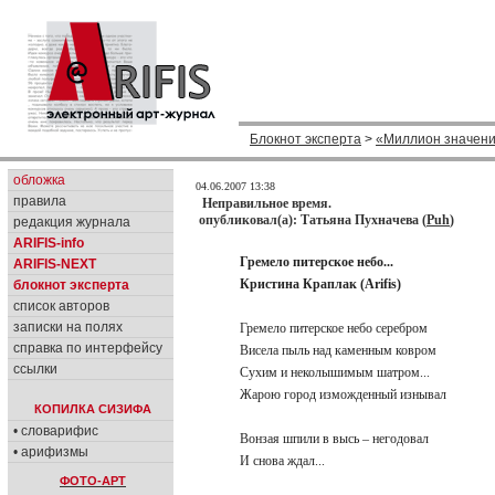
Блокнот эксперта
>
«Миллион значен
обложка
04.06.2007 13:38
правила
Неправильное время.
опубликовал(а): Татьяна Пухначева (
Puh
)
редакция журнала
ARIFIS-info
Гремело питерское небо...
ARIFIS-NEXT
Кристина Краплак (Arifis)
блокнот эксперта
список авторов
записки на полях
Гремело питерское небо серебром
справка по интерфейсу
Висела пыль над каменным ковром
ссылки
Сухим и неколышимым шатром...
Жарою город изможденный изнывал
КОПИЛКА СИЗИФА
• словарифис
Вонзая шпили в высь – негодовал
• арифизмы
И снова ждал...
ФОТО-АРТ