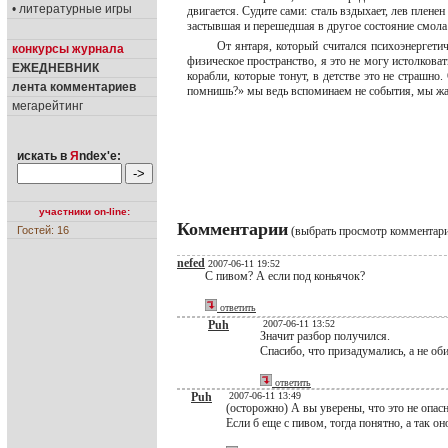
• литературные игры
двигается. Судите сами: сталь вздыхает, лев плене
застывшая и перешедшая в другое состояние смола
От янтаря, который считался психоэнергети
конкурсы журнала
физическое пространство, я это не могу истолков
ЕЖЕДНЕВНИК
корабли, которые тонут, в детстве это не страшно
лента комментариев
помнишь?» мы ведь вспоминаем не события, мы жа
мегарейтинг
искать в
Я
ndex'е:
участники on-line:
Комментарии
Гостей: 16
(выбрать просмотр комментар
nefed
2007-06-11 19:52
С пивом? А если под коньячок?
ответить
Puh
2007-06-11 13:52
Значит разбор получился.
Спасибо, что призадумались, а не об
ответить
Puh
2007-06-11 13:49
(осторожно) А вы уверены, что это не опас
Если б еще с пивом, тогда понятно, а так он