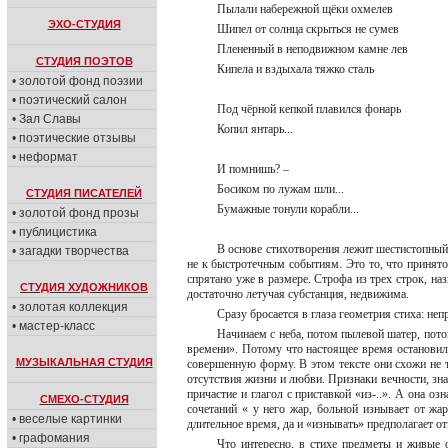
Пылали набережной щёки охмелев
ЭХО-СТУДИЯ
Шипел от солнца скрыться не сумев
Плененный в неподвижном камне лев
СТУДИЯ ПОЭТОВ
Кипела и вздыхала тяжко сталь
• золотой фонд поэзии
• поэтический салон
Под чёрной кепкой плавился фонарь
• Зал Славы
Копил янтарь...
• поэтические отзывы
• неформат
И помнишь? –
Босиком по лужам шли...
СТУДИЯ ПИСАТЕЛЕЙ
Бумажные тонули корабли...
• золотой фонд прозы
• публицистика
В основе стихотворения лежит шестистопный 
• загадки творчества
не к быстротечным событиям. Это то, что принято 
спрятано уже в размере. Строфа из трех строк, на
СТУДИЯ ХУДОЖНИКОВ
достаточно летучая субстанция, недвижима.
• золотая коллекция
Сразу бросается в глаза геометрия стиха: не
• мастер-класс
Начинаем с неба, потом пылевой шатер, потом
времени». Потому что настоящее время остановило
МУЗЫКАЛЬНАЯ СТУДИЯ
совершенную форму. В этом тексте они схожи не т
отсутствия жизни и любви. Признаки вечности, зн
причастие и глагол с приставкой «из-..». А она о
СМЕХО-СТУДИЯ
сочетаний « у него жар, больной изнывает от ж
• веселые картинки
длительное время, да и «изнывать» предполагает о
• графомания
Что интересно, в стихе предметы и живые