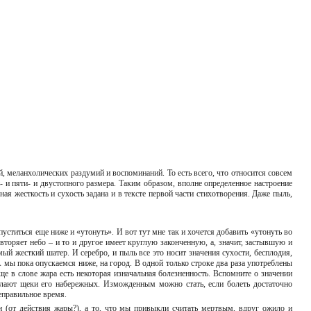
, меланхолических раздумий и воспоминаний. То есть всего, что относится совсем
- и пяти- и двустопного размера. Таким образом, вполне определенное настроение
ая жесткость и сухость задана и в тексте первой части стихотворения. Даже пыль,
уститься еще ниже и «утонуть». И вот тут мне так и хочется добавить «утонуть во
торяет небо – и то и другое имеет круглую законченную, а, значит, застывшую и
ый жесткий шатер. И серебро, и пыль все это носит значения сухости, бесплодия,
 мы пока опускаемся ниже, на город. В одной только строке два раза употреблены
Еще в слове жара есть некоторая изначальная болезненность. Вспомните о значении
ылают щеки его набережных. Изможденным можно стать, если болеть достаточно
 неправильное время.
(от действия жары?), а то, что мы привыкли считать мертвым, вдруг ожило и