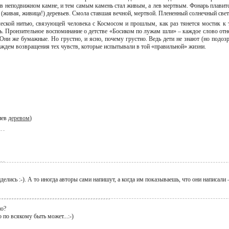
н в неподвижном камне, и тем самым камень стал живым, а лев мертвым. Фонарь плавится
 (живая, живица!) деревьев. Смола ставшая вечной, мертвой. Плененный солнечный све
ческой нитью, связующей человека с Космосом и прошлым, как раз тянется мостик к 
ать. Пронзительное воспоминание о детстве «Босиком по лужам шли» – каждое слово от
. Они же бумажные. Но грустно, и ясно, почему грустно. Ведь дети не знают (но подоз
ждем возвращения тех чувств, которые испытывали в той «правильной» жизни.
иев
деревом
)
иделись :-). А то иногда авторы сами напишут, а когда им показываешь, что они написали
но?
о по всякому быть может...:-)