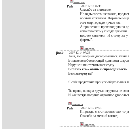
ответить
Puh
2007-12-13 05:11
Спасибо за внимание.
Но ведь совсем не важно, продает
об этом сожалеем. Нормальный р
этот мир гораздо лучше нас.
А про песок и производную по вр
семантическому гнезду времени. П
песочек сыплется! И к тому же у 
формы".
ответить
jinok
2007-12-14 07:25
Таня, ты наверное догадываешься, какие
В плане всеобъемлющей кривизны шаров,
Игрушечник отсчитывает сдачу.
В глазах его – огонь и справедливость.
Вам завернуть?
Я себе представил процесс обёртывания м
Ты права, ни одна другая игрушка не смог
И как всегда получил огромное удовольст
ответить
Puh
2007-12-16 07:21
И правда, я этот момент как-то у
Спасибо за меткий взгляд!
ответить