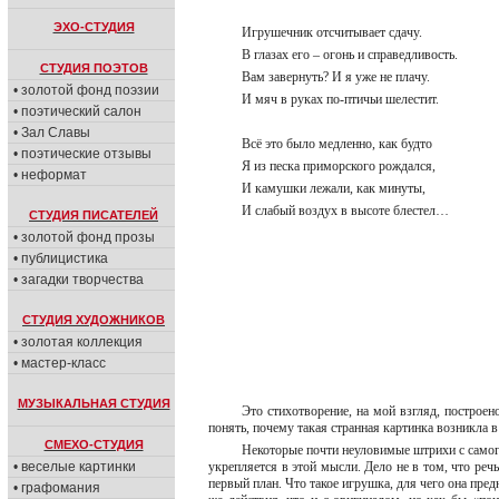
ЭХО-СТУДИЯ
Игрушечник отсчитывает сдачу.
В глазах его – огонь и справедливость.
СТУДИЯ ПОЭТОВ
Вам завернуть? И я уже не плачу.
• золотой фонд поэзии
И мяч в руках по-птичьи шелестит.
• поэтический салон
• Зал Славы
Всё это было медленно, как будто
• поэтические отзывы
Я из песка приморского рождался,
• неформат
И камушки лежали, как минуты,
И слабый воздух в высоте блестел…
СТУДИЯ ПИСАТЕЛЕЙ
• золотой фонд прозы
• публицистика
• загадки творчества
СТУДИЯ ХУДОЖНИКОВ
• золотая коллекция
• мастер-класс
МУЗЫКАЛЬНАЯ СТУДИЯ
Это стихотворение, на мой взгляд, построен
понять, почему такая странная картинка возникла в
СМЕХО-СТУДИЯ
Некоторые почти неуловимые штрихи с самого
• веселые картинки
укрепляется в этой мысли. Дело не в том, что реч
первый план. Что такое игрушка, для чего она пред
• графомания