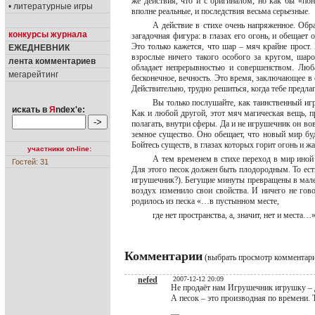
же действия, что и с оригиналом, но как бы «по
• литературные игры
вполне реальные, и последствия весьма серьезные.
А действие в стихе очень напряженное. Обр
конкурсы журнала
загадочная фигура: в глазах его огонь, и обещает
Это только кажется, что шар – мяч крайне прост
ЕЖЕДНЕВНИК
взрослые ничего такого особого за кругом, шар
лента комментариев
обладает непрерывностью и совершенством. Люба
мегарейтинг
бесконечное, вечность. Это время, заключающее в с
Действительно, трудно решиться, когда тебе предл
Вы только послушайте, как таинственный иг
искать в
Я
ndex'е:
Как и любой другой, этот мяч магическая вещь, п
полагать, внутри сферы. Да и не игрушечник он вов
земное существо. Оно обещает, что новый мир буд
Бойтесь существ, в глазах которых горит огонь и 
участники on-line:
А тем временем в стихе переход в мир иной
Гостей: 31
Для этого песок должен быть плодородным. То ест
игрушечник?). Бегущие минуты превращены в мале
воздух изменило свои свойства. И ничего не гово
родилось из песка «…в пустынном месте,
где нет пространства, а, значит, нет и места
Комментарии
(выбрать просмотр комментар
nefed
2007-12-12 20:09
Не продаёт нам Игрушечник игрушку – д
А песок – это производная по времени. Т