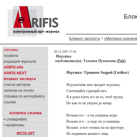
Блок
Блокнот эксперта
>
«Миллион значен
обложка
09.12.2007 17:06
правила
Игрушка
опубликовал(а): Татьяна Пухначева (
Puh
)
редакция журнала
ARIFIS-info
Игрушка / Гришаев Андрей (Listikov)
ARIFIS-NEXT
блокнот эксперта
список авторов
Игрушечник мне продает игрушку,
записки на полях
Смеющийся гудящий мяч.
справка по интерфейсу
Я в руки взять его не то, чтоб трушу,
ссылки
Но как-то не уверен до конца.
КОПИЛКА СИЗИФА
Возьми его – и ты увидишь море.
• словарифис
Возьми его – и чудо ты услышишь.
• арифизмы
Возьми: и вот стоишь ты на просторе,
ФОТО-АРТ
Не поднимая жалкого лица.