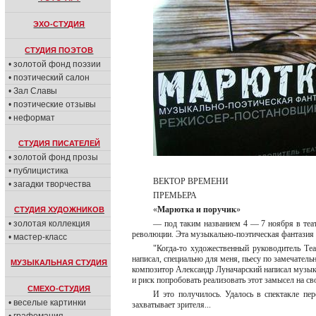
ЭХО-СТУДИЯ
СТУДИЯ ПОЭТОВ
• золотой фонд поэзии
• поэтический салон
• Зал Славы
• поэтические отзывы
• неформат
СТУДИЯ ПИСАТЕЛЕЙ
• золотой фонд прозы
• публицистика
ВЕКТОР ВРЕМЕНИ
• загадки творчества
ПРЕМЬЕРА
«
Марютка и поручик
»
СТУДИЯ ХУДОЖНИКОВ
• золотая коллекция
— под таким названием 4 — 7 ноября в теа
революции. Эта музыкально-поэтическая фантазия 
• мастер-класс
"Когда-то художественный руководитель Т
написал, специально для меня, пьесу по замечател
МУЗЫКАЛЬНАЯ СТУДИЯ
композитор Александр Луначарский написал музыку 
и риск попробовать реализовать этот замысел на св
СМЕХО-СТУДИЯ
И это получилось. Удалось в спектакле пер
• веселые картинки
захватывает зрителя...