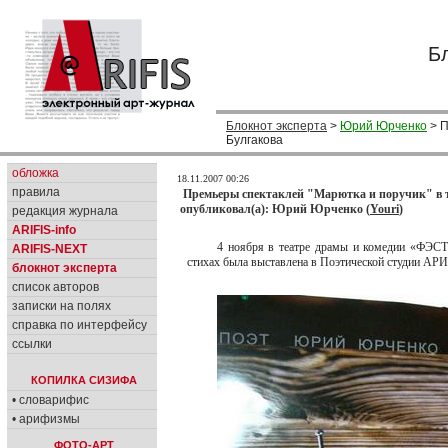
Б
Блокнот эксперта
>
Юрий Юрченко
> П
Булгакова
обложка
18.11.2007 00:26
правила
Премьеры спектаклей "Марютка и поручик" в т
опубликовал(а): Юрий Юрченко (
Youri
)
редакция журнала
ARIFIS-info
4 ноября в театре драмы и комедии «ФЭСТ
ARIFIS-NEXT
стихах была выставлена в Поэтической студии АРИ
блокнот эксперта
список авторов
записки на полях
справка по интерфейсу
ссылки
КОПИЛКА СИЗИФА
• словарифис
• арифизмы
ФОТО-АРТ