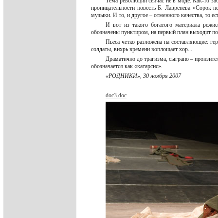
Тема революции сейчас не в моде. Как-то за
проницательности повесть Б. Лавренева «Сорок 
музыки. И то, и другое – отменного качества, то 
И вот из такого богатого материала режи
обозначены пунктиром, на первый план выходит по
Пьеса четко разложена на составляющие: ге
солдаты, вихрь времени воплощает хор...
Драматично до трагизма, сыграно – пронзите
обозначается как «катарсис».
«РОДНИКИ», 30 ноября 2007
doc3.doc