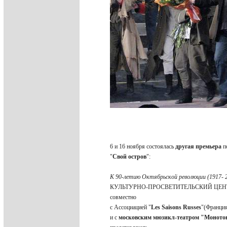
6 и 16 ноября состоялась
другая премьера
по
"
Свой остров
":
К 90-летию Октябрьской революции (1917- 
КУЛЬТУРНО-ПРОСВЕТИТЕЛЬСКИЙ ЦЕНТ
совместно
с Ассоциацией "
Les Saisons Russes
"(Франци
и с
московским мюзикл-театром "Моното