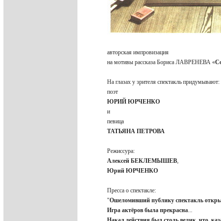
авторская импровизация
на мотивы рассказа Бориса ЛАВРЕНЕВА «
С
На глазах у зрителя спектакль придумывают
поэт
ЮРИЙ ЮРЧЕНКО
и
певица
ТАТЬЯНА ПЕТРОВА
Режиссура:
Алексей БЕКЛЕМЫШЕВ
,
Юрий ЮРЧЕНКО
Пресса о спектакле:
"
Ошеломивший публику спектакль открыл
Игра актёров была прекрасна
...
Накал действия был столь велик, что, ка