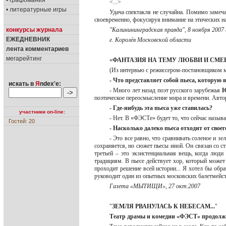
• графомания
<...>
• литературные игры
Удача спектакля не случайна. Помимо замеч
своевременно, фокусируя внимание на этических 
конкурсы журнала
"Калинининградская правда", 8 ноября 2007 
ЕЖЕДНЕВНИК
г. Королёв Московской области
лента комментариев
мегарейтинг
«
ФАНТАЗИЯ НА ТЕМУ ЛЮБВИ И СМЕР
(Из интервью с режиссером-постановщиком 
- Что представляет собой пьеса, которую 
искать в
Я
ndex'е:
- Много лет назад поэт русского зарубежья
Ю
поэтическое переосмысление мира и времени. Автор
- Где-нибудь эта пьеса уже ставилась?
участники on-line:
- Нет. В «ФЭСТе» будет то, что сейчас назыв
Гостей: 20
- Насколько далеко пьеса отходит от сво
- Это все равно, что сравнивать соленое и з
сохраняется, но сюжет пьесы иной. Он связан со с
третьей – это экзистенциальная вещь, когда люд
традициям. В пьесе действует хор, который може
проходит решение всей истории... Я хотел бы обр
руководит один из опытных московских балетмейс
Газета «МЫТИЩИ», 27 окт.2007
"
ЗЕМЛЯ РВАНУЛАСЬ К НЕБЕСАМ...
"
Театр драмы и комедии «ФЭСТ» продолжа