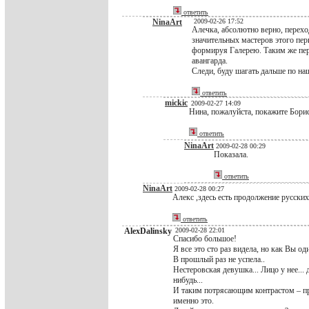
ответить
NinaArt
2009-02-26 17:52
Алечка, абсолютно верно, перехо
значительных мастеров этого пе
формируя Галерею. Таким же пе
авангарда.
Следи, буду шагать дальше по н
ответить
mickic
2009-02-27 14:09
Нина, пожалуйста, покажите Бори
ответить
NinaArt
2009-02-28 00:29
Показала.
ответить
NinaArt
2009-02-28 00:27
Алекс ,здесь есть продолжение русски
ответить
AlexDalinsky
2009-02-28 22:01
Спасибо большое!
Я все это сто раз видела, но как Вы о
В прошлый раз не успела..
Нестеровская девушка... Лицо у нее...
нибудь...
И таким потрясающим контрастом – про
именно это.