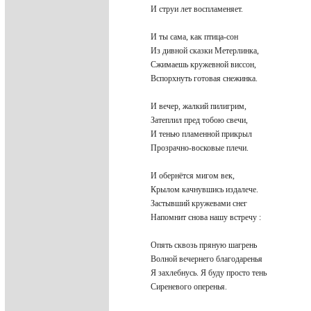
И струи лет воспламеняет.
И ты сама, как птица-сон
Из дивной сказки Метерлинка,
Сжимаешь кружевной виссон,
Вспорхнуть готовая снежинка.
И вечер, жалкий пилигрим,
Затеплил пред тобою свечи,
И тенью пламенной прикрыл
Прозрачно-восковые плечи.
И обернётся мигом век,
Крылом качнувшись издалече.
Застывший кружевами снег
Напомнит снова нашу встречу :
Опять сквозь пряную шагрень
Волной вечернего благодаренья
Я захлебнусь. Я буду просто тень
Сиреневого оперенья.