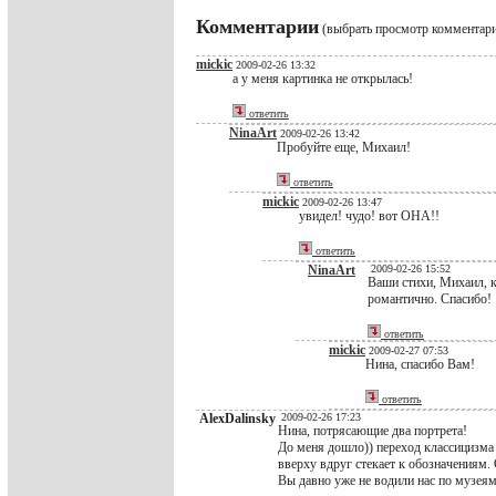
Комментарии
(выбрать просмотр комментар
mickic
2009-02-26 13:32
а у меня картинка не открылась!
ответить
NinaArt
2009-02-26 13:42
Пробуйте еще, Михаил!
ответить
mickic
2009-02-26 13:47
увидел! чудо! вот ОНА!!
ответить
NinaArt
2009-02-26 15:52
Ваши стихи, Михаил, к
романтично. Спасибо!
ответить
mickic
2009-02-27 07:53
Нина, спасибо Вам!
ответить
AlexDalinsky
2009-02-26 17:23
Нина, потрясающие два портрета!
До меня дошло)) переход классицизма 
вверху вдруг стекает к обозначениям. 
Вы давно уже не водили нас по музеям