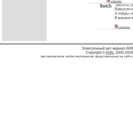
ответить
BorisTs
2009-03-01 19
Нина,если е
А теперь,с 
В контакте 
ответить
Электронный арт-журнал ARI
Copyright ©
Arifis
, 2005-202
при перепечатке любых материалов, представленных на сайте, с