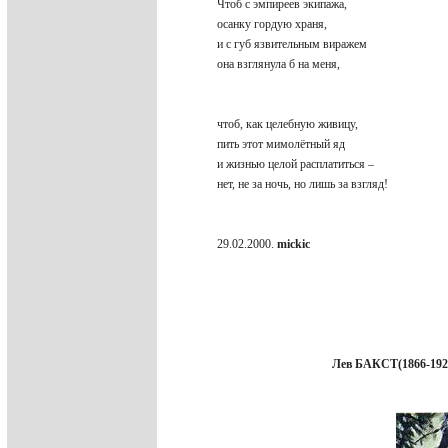
Чтоб с эмпиреев экипажа,
осанку гордую храня,
и с губ язвительным виражем
она взглянула б на меня,
чтоб, как целебную живицу,
пить этот мимолётный яд
и жизнью целой расплатиться –
нет, не за ночь, но лишь за взгляд!
29.02.2000.
mickic
Лев БАКСТ(1866-192