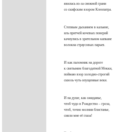
явилась из-за снежной грани
со скифским взором Клеопатра.
Степным дыханием в кальяне,
иль притчей кочевых поверий
качнулись в зрительном капкане
волокна страусовых парьев.
И как паломник на дороге
к святыням благодатной Мекки,
поймаю взор холодно-строгий
сквозь чуть опущенные веки.
И на душе, как ожиданье,
чтоб чудо в Рождество – гроза,
чтоб, точно молнии блистанье,
сияли мне её глаза!