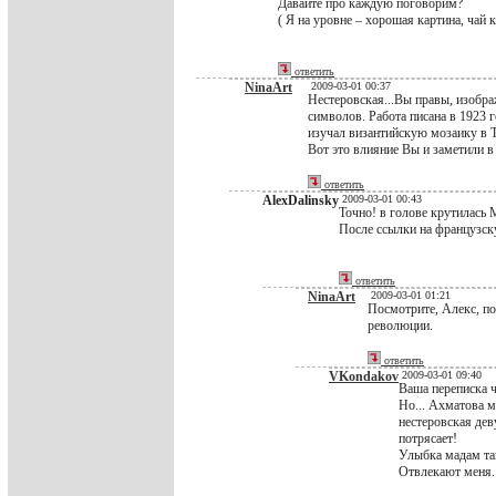
Давайте про каждую поговорим?
( Я на уровне – хорошая картина, чай 
ответить
NinaArt
2009-03-01 00:37
Нестеровская...Вы правы, изобра
символов. Работа писана в 1923 
изучал византийскую мозаику в Т
Вот это влияние Вы и заметили в
ответить
AlexDalinsky
2009-03-01 00:43
Точно! в голове крутилась 
После ссылки на французс
ответить
NinaArt
2009-03-01 01:21
Посмотрите, Алекс, п
революции.
ответить
VKondakov
2009-03-01 09:40
Ваша переписка ч
Но... Ахматова м
нестеровская дев
потрясает!
Улыбка мадам так
Отвлекают меня..