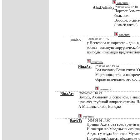
ответить
AlexDalinsky
2009-03-04 22:18
Портрет Ахмато
большое.
Вообще, о симво
( намек такой:)
ответить
mickic
2009-03-02 10:59
у Нестерова на портрете – дочь 
жизни – накануне хирургической 
природы и насыщен предчувствия
ответить
NinaArt
2009-03-02 19:24
Вот поэтому Ваши стихи "О
Мартынова, что на портрете
образе запечетлено это сост
ответить
NinaArt
2009-03-01 10:43
Володь, Ахматову ,в основном, в аванг
нравится глубиной импрессионизма. Нес
А Мишины стихи, Володь?
ответить
BorisTs
2009-03-01 14:00
Лучшая Ахматова всех времён и н
И ещё три ню Модельяни -эти ви
А дамы у пруда Борисова-Мусато
Приведённый здесь гобеллен не л