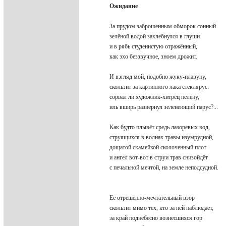
Ожидание
За прудом заброшенным обморок сонный
зелёной водой захлебнулся в глуши
и в рябь студенистую отражённый,
как эхо беззвучное, зноем дрожит.
И взгляд мой, подобно жуку-плавуну,
скользит за картинного лака стеклярус:
сорвал ли художник-хитрец пелену,
иль вширь развернул зеленеющий парус?...
Как будто плывёт средь лазоревых вод,
струящихся в волнах травы изумрудной,
дощатой скамейкой сколоченный плот
и ангел вот-вот в струи трав снизойдёт
с печальной мечтой, на земле неподсудной.
Её отрешённо-мечтательный взор
скользит мимо тех, кто за ней наблюдает,
за край поднебесно вознесшихся гор