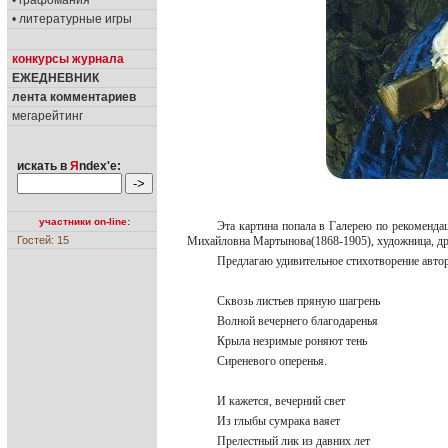
• графомания
• литературные игры
конкурсы журнала
ЕЖЕДНЕВНИК
лента комментариев
мегарейтинг
искать в
Я
ndex'е:
участники on-line:
Эта картина попала в Галерею по рекоменда
Гостей: 15
Михайловна Мартынова(1868-1905), художница, др
Предлагаю удивительное стихотворение авто
Сквозь листьев пряную шагрень
Волной вечернего благодаренья
Крыла незримые роняют тень
Сиреневого оперенья.
И кажется, вечерний свет
Из глыбы сумрака ваяет
Прелестный лик из давних лет