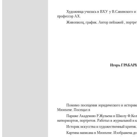
Художница училась в ВХУ у В.Савинского и 
профессор АХ.
Живописец, график. Автор пейзажей , портре
Игорь ГРАБАРЬ(
Помимо посещения юридического и историко
Мюнхене. Посещал в
Париже Академию Р.Жульена и Школу Ф.Коларо
натюрмортов, портретов. Работал в журнальной и
Историк искусства и художественный критик
Картина написана в Мюнхене. Изображена до