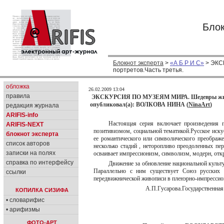
Блок
Блокнот эксперта
>
«А Б Р И С»
> ЭКС
портретов.Часть третья.
обложка
26.02.2009 13:04
правила
ЭКСКУРСИЯ ПО МУЗЕЯМ МИРА. Шедевры живопи
опубликовал(а): ВОЛКОВА НИНА (
NinaArt
)
редакция журнала
ARIFIS-info
Настоящая серия включает произведения 
ARIFIS-NEXT
позитивизмом, социальной тематикой.Русское иску
блокнот эксперта
ее романтического или символического преображе
список авторов
несколько стадий , неторопливо преодоленных п
записки на полях
осваивает импрессионизм, символизм, модерн, отк
справка по интерфейсу
Движение за обновление национальной культу
Параллельно с ним существует Союз русских 
ссылки
передвижнической живописи в пленэрно-импресси
А.П.Гусарова.Государственная
КОПИЛКА СИЗИФА
• словарифис
• арифизмы
ФОТО-АРТ