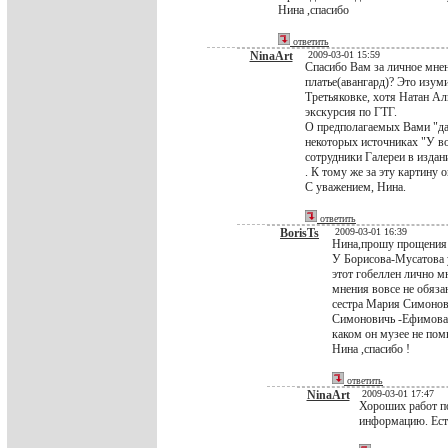
Нина ,спасибо
ответить
NinaArt
2009-03-01 15:59
Спасибо Вам за личное мнен
платье(авангард)? Это изум
Третьяковке, хотя Натан Ал
экскурсия по ГТГ.
О предполагаемых Вами "дам
некоторых источниках "У во
сотрудники Галереи в издан
. К тому же за эту картину
С уважением, Нина.
ответить
BorisTs
2009-03-01 16:39
Нина,прошу прощения ,
У Борисова-Мусатова у
этот гобеллен лично м
мнения вовсе не обяза
сестра Мария Симонови
Симоновичь -Ефимова (
каком он музее не пом
Нина ,спасибо !
ответить
NinaArt
2009-03-01 17:47
Хороших работ по
информацию. Есть