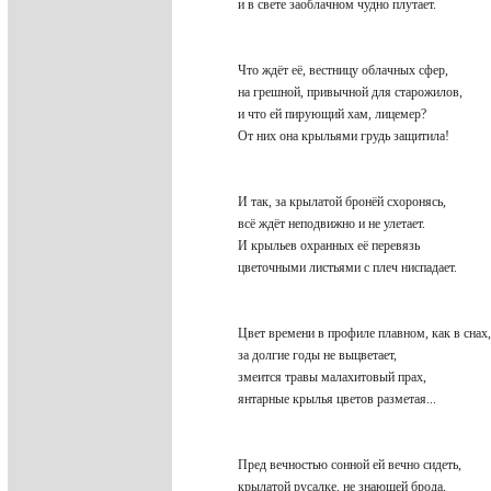
и в свете заоблачном чудно плутает.
Что ждёт её, вестницу облачных сфер,
на грешной, привычной для старожилов,
и что ей пирующий хам, лицемер?
От них она крыльями грудь защитила!
И так, за крылатой бронёй схоронясь,
всё ждёт неподвижно и не улетает.
И крыльев охранных её перевязь
цветочными листьями с плеч ниспадает.
Цвет времени в профиле плавном, как в сна
за долгие годы не выцветает,
змеится травы малахитовый прах,
янтарные крылья цветов разметая...
Пред вечностью сонной ей вечно сидеть,
крылатой русалке, не знающей брода,