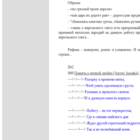
Образы:
- «по грязной тропе апреля»
- «как царь по дороге рая» – дорога рая пре
- "сбывались капелью грезы, сбывались руч
- «лишь у апрельского снега есть призрачный
причиной неплохих пародий на данную работу при
апрельского снега...
Рифмы – выверено, ровно и узнаваемо. И по
строки...
[hr]
009
Память о первой любви [Автор: kasatka]
~~!~!~~!~
Разорву я времени нитку,
~~!~~!~~~
Чтоб унять одолевшую грусть.
~~!~!~~!~
Разовью я прошлого свиток
~~!~~!~~!
И в далекую юность вернусь.
~~!~~~~!~
Побегу – на тот перекресток,
~~!~~!~~~
Где в сиянии майского дня
~~!~~!~~!~
Ждал друзей сероглазый подрост
~~~~~!~~!
Так и не полюбивший меня.