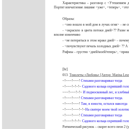
Характеристика – разговор с <Утешением д
Портят впечатление лишние <уже>, <теперь>, <эт
Образы:
- <оно вошло в мой дом в лучах огня> – не с
- <окрасило в цвета потоки дней>?? Разве 
вполне изменчиво
- <не потеряться в этом мраке дней> – поче
- <почувствуют печаль холодных дней> ?? А 
Рифмы – грустно <дней/моей/теперь>, <приш
[hr]
013.
Триолеты «Любовь» [Автор: Marina Leu
~!~~~!~~~!
Стихами разговаривал тогда
~!~~~!~!~!~
Садового кольца охрипший гол
~~~!~~~!~!~
И подмосковный лес, и хлебны
~!~~~!~~~!
Стихами разговаривал тогда.
~!~~~!~~~!
Там, в юности, остался навсегда
~!~~~!~~~!~!~
На свитере моeм твой золоти
~!~~~!~~~!
Стихами разговаривал тогда
~!~~~!~!~!~
Садового кольца охрипший гол
Ритмический рисунок – скорее всего пеон 2 