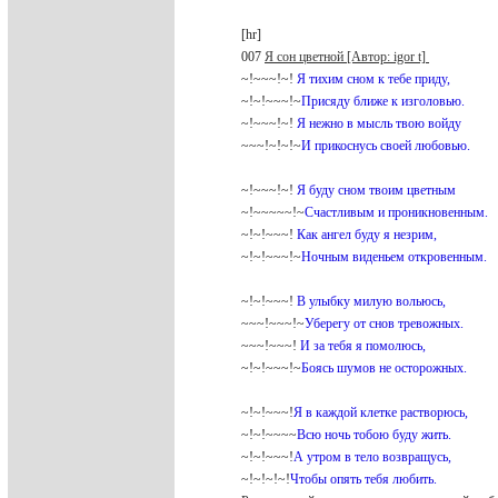
[hr]
007
Я сон цветной [Автор: igor t]
~!~~~!~!
Я тихим сном к тебе приду,
~!~!~~~!~
Присяду ближе к изголовью.
~!~~~!~!
Я нежно в мысль твою войду
~~~!~!~!~
И прикоснусь своей любовью.
~!~~~!~!
Я буду сном твоим цветным
~!~~~~~!~
Счастливым и проникновенным.
~!~!~~~!
Как ангел буду я незрим,
~!~!~~~!~
Ночным виденьем откровенным.
~!~!~~~!
В улыбку милую вольюсь,
~~~!~~~!~
Уберегу от снов тревожных.
~~~!~~~!
И за тебя я помолюсь,
~!~!~~~!~
Боясь шумов не осторожных.
~!~!~~~!
Я в каждой клетке растворюсь,
~!~!~~~~
Всю ночь тобою буду жить.
~!~!~~~!
А утром в тело возвращусь,
~!~!~!~!
Чтобы опять тебя любить.