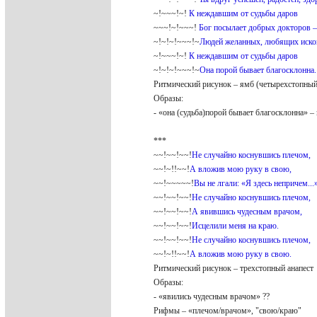
~!~~~!~!
К неждавшим от судьбы даров
~~~!~!~~~!
Бог посылает добрых докторов 
~!~!~!~~~!~
Людей желанных, любящих иско
~!~~~!~!
К неждавшим от судьбы даров
~!~!~!~~~!~
Она порой бывает благосклонна
Ритмический рисунок – ямб (четырехстопный
Образы:
- «она (судьба)порой бывает благосклонна» 
***
~~!~~!~~!
Не случайно коснувшись плечом,
~~!~!!~~!
А вложив мою руку в свою,
~~!~~~~~!
Вы не лгали: «Я здесь непричeм...
~~!~~!~~!
Не случайно коснувшись плечом,
~~!~~!~~!
А явившись чудесным врачом,
~~!~~!~~!
Исцелили меня на краю.
~~!~~!~~!
Не случайно коснувшись плечом,
~~!~!!~~!
А вложив мою руку в свою.
Ритмический рисунок – трехстопный анапес
Образы:
- «явились чудесным врачом» ??
Рифмы – «плечом/врачом», "свою/краю"