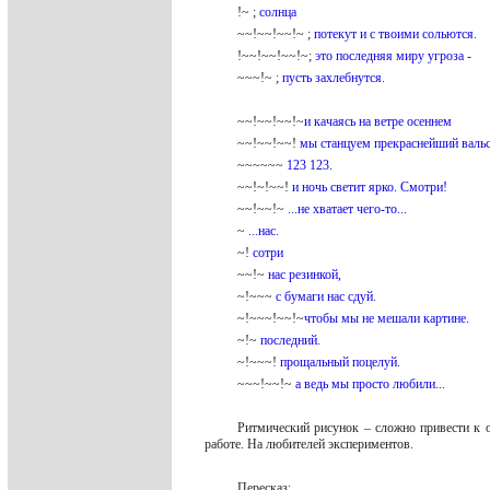
!~ ;
солнца
~~!~~!~~!~ ;
потекут и с твоими сольются.
!~~!~~!~~!~;
это последняя миру угроза -
~~~!~ ;
пусть захлебнутся.
~~!~~!~~!~
и качаясь на ветре осеннем
~~!~~!~~!
мы станцуем прекраснейший вальс
~~~~~~
123 123.
~~!~!~~!
и ночь светит ярко. Смотри!
~~!~~!~
...не хватает чего-то...
~
...нас.
~!
сотри
~~!~
нас резинкой,
~!~~~
с бумаги нас сдуй.
~!~~~!~~!~
чтобы мы не мешали картине.
~!~
последний.
~!~~~!
прощальный поцелуй.
~~~!~~!~
а ведь мы просто любили...
Ритмический рисунок – сложно привести к о
работе. На любителей экспериментов.
Пересказ: