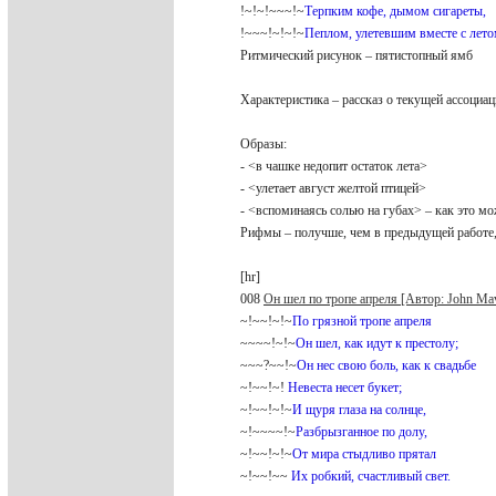
!~!~!~~~!~
Терпким кофе, дымом сигареты,
!~~~!~!~!~
Пеплом, улетевшим вместе с лето
Ритмический рисунок – пятистопный ямб
Характеристика – рассказ о текущей ассоци
Образы:
- <в чашке недопит остаток лета>
- <улетает август желтой птицей>
- <вспоминаясь солью на губах> – как это 
Рифмы – получше, чем в предыдущей работе,
[hr]
008
Он шел по тропе апреля [Автор: John Ma
~!~~!~!~
По грязной тропе апреля
~~~~!~!~
Он шел, как идут к престолу;
~~~?~~!~
Он нес свою боль, как к свадьбе
~!~~!~!
Невеста несет букет;
~!~~!~!~
И щуря глаза на солнце,
~!~~~~!~
Разбрызганное по долу,
~!~~!~!~
От мира стыдливо прятал
~!~~!~~
Их робкий, счастливый свет.