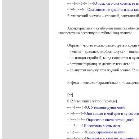
~~~!~!~!~!~!~~!
О том, чего она хотела, ее н
~!~!~!~~!~!
Она совсем не демон и взяла такс
Ритмический рисунок – сложный, запутанный
Характеристика – сумбурная попытка объясн
<наплевать на вселенную и тайный ход планет>.
Образы – что-то можно рассмотреть и среди
- <жизнь – довольно злобная штука> – оптим
- <выглядит стройней, когда смотрится в лу
- <старше пирамид на десять тысяч лет> !!
- <выпустит наружу этот жидкий огонь> ?? и
Рифмы – неплохо <красив/такси>, <плаще/ве
[hr]
012
Утешение [Автор: l'epatage]
~~~!~~~!~!
О, Утешение души моей,
~!~!~~~!~!
Оно вошло в мой дом в лучах огн
~!~~~!~!~~
Окрасило в цвета потоки дней
~~~!~~~!
И излечило вновь меня:
~!~!~~~~~!
Само израненное на пути,
~~~!~!~~~!
Ты истекало кровью, но пришло: