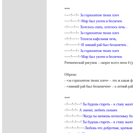
***
~~~!~~!~
За горизонтом твоих плеч
~~~!~~~!~
Мир был уютен и беспечен.
~!~~~!~~
Хотелось спать, хотелось лечь...
~~~!~~!~
За горизонтом твоих плеч
~!~!~~~~
Теплела кафельная печь,
~!~~~~~!~
И зимний рай был бесконечен...
~~~!~~!~
За горизонтом твоих плеч
~~~!~~~!~
Мир был уютен и беспечен.
Ритмический рисунок – скорее всего пеон 4 (
Образы:
- «за горизонтом твоих плеч» – это ж какая 
- «зимний рай был бесконечен» – а летний рай
***
~!~~!~!~~!
Ты будешь стареть – я стану жале
~!~~!~!~
А значит, любить сильнее.
~!~~!~~!~~!
Когда ты начнешь потихоньку бо
~!~~!~!~~!
Ты будешь стареть – я стану жале
~!~~!~~!~~~
Любовь что добротная, крепкая