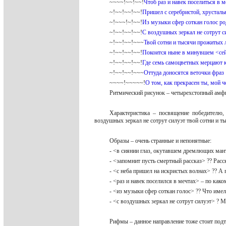
~~~~!~~!~~!
Чтоб раз и навек поселиться в м
~!~~!~~!~~!
Пришел с серебристой, хрустал
~!~~~!~!~~!
Из музыки сфер соткан голос р
~!~~!~~!~~!
С воздушных зеркал не сотрут с
~!~~!~~!~~~
Твой сотни и тысячи прожитых 
~!~~!~~!~~!
Покоится ныне в минувшем <сей
~!~~!~~!~~!
Где семь самоцветных мерцают 
~!~~!~~!~~~
Оттуда доносятся веточки фраз
~~~~!~~~~~!
О том, как прекрасен ты, мой 
Ритмический рисунок – четырехстопный амф
Характеристика – посвящение победителю,
воздушных зеркал не сотрут силуэт твой сотни и 
Образы – очень странные и непонятные:
- <в сиянии глаз, окутавшем дремлющих мант
- <запомнит пусть смертный рассказ> ?? Рас
- <с неба пришел на искристых волнах> ?? А 
- <раз и навек поселился в мечтах> – по ка
- <из музыки сфер соткан голос> ?? Что име
- <с воздушных зеркал не сотрут силуэт> ? 
Рифмы – данное направление тоже стоит под