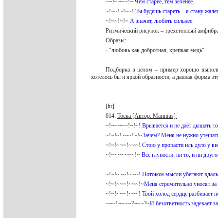
~~!~~~~!~
Чем старее, тем зеленее.
~!~~!~!~~!
Ты будешь стареть – я стану жале
~!~~!~!~
А значит, любить сильнее.
Ритмический рисунок – трехстопный амфиб
Образы:
- "любовь как добротная, крепкая медь"
Подборка в целом – пример хорошо выполне
хотелось бы и яркой образности, а данная форма эт
[hr]
014.
Тоска [Автор: Marinius]
~!~~~~~!~!~!
Врывается и не даёт дышать то
~!~!~!~~~!~!~
Зачем? Меня не нужно утешать
~!~!~~~!~~~!
Стою у пропасти иль дуло у ви
~!~~~~~~~!~
Всё глупости: ни то, и ни друго
~!~!~~~!~~~!
Потоком мысли убегают вдаль 
~!~!~~~!~~~!~
Меня стремительно уносят за
~!~!~~~!~~~!
Твой холод сердце разбивает п
~~~!~~~~?~~~?~
И безответность задевает з