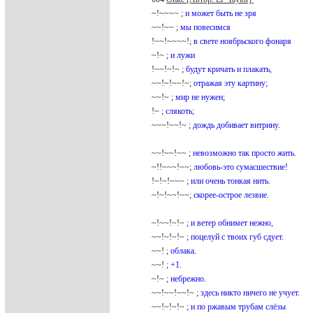
~!~~~~ ;
и может быть не зря
~~!~~ ;
мы повесимся
!~~!~~~~!;
в свете ноябрьского фонаря
~!~ ;
и лужи
!~~!~!~ ;
будут кричать и плакать,
~~!~!~~!~;
отражая эту картину;
~~!~ ;
мир не нужен;
!~ ;
слякоть;
~~~!~~!~ ;
дождь добивает витрину.
~~!~~!~~ ;
невозможно так просто жить.
~!!~~~!~~;
любовь-это сумасшествие!
!~!~!~~~ ;
или очень тонкая нить.
~!~!~~!~~;
скорее-острое лезвие.
~!~~!~!~ ;
и ветер обнимет нежно,
~~!~!~!~ ;
поцелуй с твоих губ сдует.
~~! ;
облака.
~~! ;
+1.
~!~ ;
небрежно.
~~!~~!~~!~ ;
здесь никто ничего не учует.
~~!~!~!~ ;
и по ржавым трубам слёзы