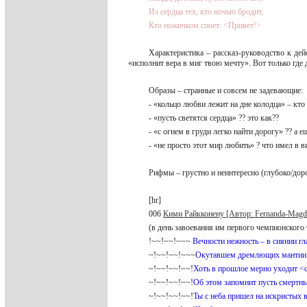
Из сердца тех, кто ночью бродит,
Кто ножичком споет: <Привет!>
Характеристика – рассказ-руководство к де
«исполнит вера в миг твою мечту». Вот только где 
Образы – странные и совсем не задевающие:
- «кольцо любви лежит на дне колодца» – кто
- «пусть светятся сердца» ?? это как??
- «с огнем в груди легко найти дорогу» ?? а 
- «не просто этот мир любить» ? что имел в
Рифмы – грустно и неинтересно (глубоко/доро
[hr]
006
Кими Райкконену [Автор: Fernanda-Magda
(в день завоевания им первого чемпионского
!~~!~~!~~~
Вечности нежность – в сиянии гл
~!~~!~~!~~~
Окутавшем дремлющих мантии
~!~~!~~!~~!
Хоть в прошлое мерно уходит <с
~!~~!~~!~~!
Об этом запомнит пусть смертны
~!~~!~~!~~!
Ты с неба пришел на искристых 