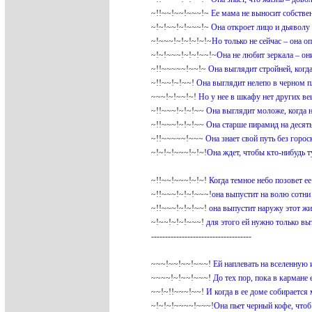
~!!~~!~~!~~~!~
Ее мама не выносит собствен
~!~!~~!~!~~~!~
Она откроет лицо и дьяволу 
~!~~~!~!~!~!~!~
Но только не сейчас – она оп
~!~!~~~!~!~!~~!~
Она не любит зеркала – он
~!!~~~~~!~~!~
Она выглядит стройней, когд
~!!~~!~!~~!
Она выглядит нелепо в черном п
~~~!~!~~!~!
Но у нее в шкафу нет других вещ
~!!~~~!~!~!~~
Она выглядит моложе, когда н
~!!~~~!~!~!~~
Она старше пирамид на десять
~!!~~~~~!~~~
Она знает свой путь без горос
~!~!~!~~~!~!~!
Она ждет, чтобы кто-нибудь ту
~!!~~!~~~!~!~!
Когда темное небо позовет ее
~!!~~~!~!~!~~~!
она выпустит на волю сотни
~!!~~~!~!~!~~!
она выпустит наружу этот ж
~!~~!~!~!~~~!
для этого ей нужно только вы
------------------------------------
~~~!~~!~~!~~~!
Ей наплевать на вселенную 
~~~~!~!~~!~~~!
До тех пор, пока в кармане е
~~!~!!~~~!~~!
И когда в ее доме собирается 
~!~!~!~~~~!~~~!
Она пьет черный кофе, чтоб