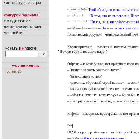
• литературные игры
~!~~~!~!~!~
Твой образ для меня поныне све
конкурсы журнала
~~~!~~~!~~~!
В том, что не вместе мы, Никт
ЕЖЕДНЕВНИК
~~~~~~~!~!~
Ни ты, ни я, ни взбаломошный 
лента комментариев
~~~!~~~!~~~~!~~~~
Но мне от этого не легч
мегарейтинг
Ритмический рисунок – четырехстопный ямб (
Характеристика – рассказ о ночном происш
искать в
Я
ndex'е:
"Потери горечь всплыла вдруг"
Образы – к сожалению, нет оригинального на
участники on-line:
- "незваный гость, колючий ветер"
Гостей: 20
- "безмолвной ночью"
- «дневник, обросший серой пылью» – а есл
- «желанных губ прикосновенья» – а если н
- «объятья нежных, теплых рук» – было бы 
- «потери горечь всплыла вдруг» – если бы н
Рифмы – выверены, проверены, но нет оригин
[hr]
002
Я в кровь разбивала стены [Автор: Bese
~~~~!~!~
Я в кровь разбивала стены,