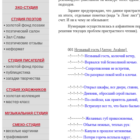
подходов.
ЭХО-СТУДИЯ
Заранее предупреждаю, что данное пристрас
их итоги, отдельные пометки (вида "в Лонг лист
СТУДИЯ ПОЭТОВ
счет. И ни к чему не обязывают.
• золотой фонд поэзии
Нумерация осуществлялась в алфавитном пор
решения текущих проблем пристрастного чтения).
• поэтический салон
• Зал Славы
• поэтические отзывы
• неформат
001
Незваный гость [Автор: Avalone]
~!~~~!~!~
Незваный гость, колючий ветер,
СТУДИЯ ПИСАТЕЛЕЙ
~!~~~!~!~
Ворвался той безмолвной ночью.
• золотой фонд прозы
~~~!~~~!~
Сопротивления не встретив,
• публицистика
~~~!~!~!~
Он разорвал покой мой в клочья.
• загадки творчества
~!~!~!~!~
Открыл шкафы, все двери, ставни,
СТУДИЯ ХУДОЖНИКОВ
~!~!~!~!~
Дневник, обросший серой пылью.
• золотая коллекция
~!~~~!~!~
По-свойски, как приятель давний,
• мастер-класс
~!~~~!~!~
Встряхнул все то, что было былью
МУЗЫКАЛЬНАЯ СТУДИЯ
~!~~~~~!~
Желанных губ прикосновенья,
~!~!~!~~
Обьятья нежных, теплых рук:
СМЕХО-СТУДИЯ
• веселые картинки
~!~!~~~!~
Канули в прошлое мгновенья.
• графомания
~!~!~!~~
Потери горечь всплыла вдруг..