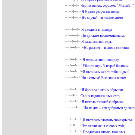
~!~~!~!~
Чертив на них сердцем: "Милый..."
~!~~!~~!~
Я б даже разрезала вены,
~!~~!~~!~
Но случай – и лезвие мимо
~~~!~~!~
Я уходила в походы
~!~~~~!~
По детским воспоминаньям,
~~~!~~!~
Я засыпала на годы,
~~!~~!~~!~
Но рассвет – и снова скитанья
~~!~~!~!~
Я меняла свою походку,
~~!~~!~~!
Убегать ведь быстрей босиком.
~~!~~!~!!~
Я пыталась запить тебя водкой,
~~~~!~~!
Но а смысл? Все снова потом...
~~!~~!~!~
Я бросала в огонь обрывки
~!~~!~~!
Своих недописанных слез,
~~!~~!~!~
Я шагала взахлеб с обрыва,
~~~~~!~~~
Но на дне – как добраться до звез
~~!~~!~!!~
Я пыталась сломать свои крылья,
~~!~!!~~!
Что несли меня снова к тебе,
~~!~~!~!!~
Продолжая писать твое имя