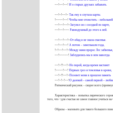
~~!~~!~~!
И о старых друзьях забывать.
~~!~!~~!~
Так ему я спутала карты.
!~~~~!~~!
Чтобы мне отомстить – побольней
~~!~~!~~!~
Загулял он с соседкой по парте,
~~!~~!~~~
Равнодушный до этого к ней.
~~!~~!~~!~
От обид я не знала спасенья.
~~!~~!~~!
А потом – замелькали года,
!~!~~!~~!~
Между нами пророс Лес забвенья,
~~!~~~~~!
Заблудились мы в нем навсегда.
~~!~!!~~!~
Но порой, когда время настанет
!~~~~!~~!
Первых гроз и томленья в крови,
~~!~!!~~!~
Позовет меня в прошлое память
~~!~!~!~~!
О далекой – самой первой – любв
Ритмический рисунок – скорее всего (преиму
Характеристика – попытка лирического геро
того, что <для счастья не самое главное учиться на
Образы – маловато для такого большого пов