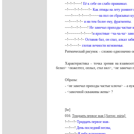
~!~!~!~~~!
Её к себе он слабо прижимал.
~!~~~!~!~!~~~!~
Как птицы на лету роняют
~~~!~~~!~!~~~!~~~~
на пол он сбрасывал ку
~~!~~~!~!~
и ни тем более ему, фрагменты.
~~~!~~!~!~~~!
Не замечал приходы частые 
~!~~~~~~!~!~~~!
и яростные <ча-ча-ча> за
~!~~~!~!~!~
Оставив бал, он спал, алкал заб
~!~!~~~!~
глотая вечности мгновенья.
Ритмический рисунок – сложно однозначно о
Характеристика – точка зрения на взаимоот
белил> <пожелтел, оплыл, стал вял>, <не замеча
Образы:
- <не замечал приходы частые ключа> – а н
- <замочной скважины жены> ?
[hr]
016.
Тридцать первое мая [Автор: mirta]
!~!~~!~
Тридцать первое мая-
~~!~~!
День последний весны,
~~!~~!~
Я тебя вспоминаю,