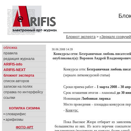
Блок
Блокнот эксперта
>
«Зеркало созвучи
обложка
30.06.2008 14:39
правила
Конкурсы сети: Безграничная любовь писателей 
опубликовал(а): Воронов Андрей Владимирович 
редакция журнала
ARIFIS-info
Конкурсы сети:
Безграничная любовь писа
ARIFIS-NEXT
(зеркало литконкурсной статьи)
блокнот эксперта
список авторов
записки на полях
Сроки приема работ –
1 марта 2008 – 30 ап
справка по интерфейсу
Срок оглашения итогов –
плановый
до 30 ию
ссылки
Номинация
Любовная лирика
Место проведения – площадка конкурсов по
КОПИЛКА СИЗИФА
-
Конкурс
• словарифис
• арифизмы
Пока Высокое Жюри отбирает из заявленны
большинства из них. Из всего перечня соискател
ФОТО-АРТ
рекламируют (выставили на конкурс более одной 