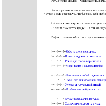
Ритмический рисунок – четырехстопный ямб. 
Характеристика – рассказ-пожелание стать
<утром в тело возвращусь, чтобы опять тебя люб
Образы сложно зацепиться за что-то сущест
- <тихим сном к тебе приду> – а есть сны ш
Рифмы – сложно найти что-то оригинальное и
~~~~~~~~~~~~~~~~~~~~~~~~~~~
!~~~!~~~!~
Кофе на столе и сигарета.
!~~~!~!~!~
В чашке недопит остаток лета.
!~~~!~!~!~
Ровно два глотка жары и зноя,
!~~~!~~~!~
Моря, пальм и шелеста прибоя
~~!~!~~~!~
Нам нельзя с тобой соединиться.
~~~~!~~~!~
Жаль, что мы заложники амбици
~~!~!~!~!~
Улетает август желтой птицей.
~~!~~~!~!~
И тебе и мне он будет сниться.
~~!~!~~~!
Вспоминаясь солью на губах,
!~~~!~~~!
Солнечным загаром на руках,