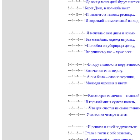
~~!~!~!~!~
До конца моих дней будут сниться
!~!~~!~~!
Берег Дона, в пол-неба закат
~~!~!!~~!~
И глаза его в темных ресницах,
~~!~~!~~!
И короткий внимательный взгляд.
~~!~~~~!~
Я мечтала о нем днем и ночью
~~!~~!~~!
Без малейших надежд на успех.
~~!~~!~~!~
Полюбил он уборщицы дочку,
~~!~~!~~
Что училась у нас – хуже всех.
!~!~~!~~!~~
В пору зимнюю, в пору вешню
~~!~~!~~!
Замечал он ее за версту.
~~!!~!~~!~
А она была – словно черешня,
~~!~~!~~!
Молодая черешня в цвету.
~~!~!!~~!~~
Рассмотрев ее личико – славное! 
!~~~~!~~!
В горький миг я сумела понять,
~~!~~!~~!~~
Что для счастья не самое главно
~!~~~!~~~
Учиться на четыре и пять.
~~!~~~~~!~
И решила я с ней подружиться:
!~!~~!~~!
Стала в гости к себе зазывать,
~~!~~!~~!~
Помогала ей в школе учиться