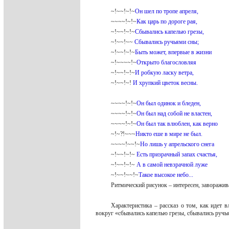
~!~~!~!~
Он шел по тропе апреля,
~~~~!~!~
Как царь по дороге рая,
~!~~!~!~
Сбывались капелью грезы,
~!~~!~~
Сбывались ручьями сны;
~!~~!~!~
Быть может, впервые в жизни
~!~~~~!~
Открыто благословляя
~!~~!~!~
И робкую ласку ветра,
~!~~!~!
И хрупкий цветок весны.
~~~~!~!~
Он был одинок и бледен,
~~~~!~!~
Он был над собой не властен,
~~~~!~!~
Он был так влюблен, как верно
~!~?!~~~
Никто еше в мире не был.
~~~~!~~!~
Но лишь у апрельского снега
~!~~!~!~
Есть призрачный запах счастья,
~!~~!~!~
А в самой невзрачной луже
~!~~!~~!~
Такое высокое небо...
Ритмический рисунок – интересен, заворажив
Характеристика – рассказ о том, как идет 
вокруг «сбывались капелью грезы, сбывались ручь