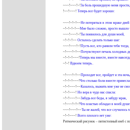
~~~!~~~!~!
За боль прошедшую меня прости,
!~~!~~~!
Теперь все будет хорошо:
~~~!~!~!~~
Не потеряться в этом мраке дней
~!~!~!~!~~
Мне было сложно, просто вышло 
~~~!~~~!~!
Ты появилось для души моей,
~!~!~!~~
Осталось сделать только шаг:
~~~!~~~!~!
Пусть все, кто ранили тебя тогда,
~!~~~!~!~~
Почувствуют печаль холодных дн
~!~!~!~~~!
Теперь мы вместе, вместе навсегда
~!~!
Вдвоем теперь..
~!~~~!~!~~
Проходит все, пройдет и эта ночь
~!~!~!~~~!
Что столько боли вместе принесла
~!~!~~~!~~
Казалось, выжить мне уже не смо
~!~!~~~!
Но вера в чудо нас спасла:
~!~!~~~!~~
Забудь все беды, я забуду мрак,
~!~~~!~!~!
Что властью обладал в моей душе
~~~!~~~!~~
Ты не жалей, что все случилось т
~!~!~~~!
Всего плохого нет уже:
Ритмический рисунок – пятистопный ямб с п