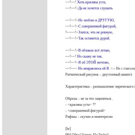
~~!~~!
Хоть красивы уста,
~~!~~!~
Да не хочется слушать.
~~!~~!~
Не люблю и ДРУГУЮ,
~~!~~!~
С совершенной фигурой,
!~~~~!~
Злится, что не ревную,
~~!~~!~
Так останется дурой.
~~!~~!~
В облаках всё летаю,
~~!~~!
Но скажу не тая,
~~!~~!~
Я об ЭТОЙ мечтаю,
~~!~~~
Но ненравлюсь ей Я.
<-- Не с глагол
Ритмический рисунок – двустопный анапест
Характеристика – размышление лирического 
Образы – не за что зацепиться..
- <красивы уста> ??
- <совершенной фигурой>
Рифмы – скучно и неинтересно
[hr]
004
Ойке [Автор: El~Taylor]