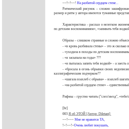
~~!~!~~!
На разбитой сердцем стене...
Ритмический рисунок – сложно зашифрованн
размер и ритм у автора имеются туманные предст
Характеристика – рассказ о нелегком жизнен
по детским воспоминаниям», «запивать тебя водко
Образы – слишком странные и сложно объя
- «в кровь разбивала стены» – это ж скольк
- «уходила в походы по детским воспоминан
- «я засыпала на годы» ???
- «я пыталась запить тебя водкой» – а заесть
- «бросала в огонь обрывки своих недописан
каллиграфическим подчерком??
- «шагала взахлеб с обрыва» – взахлеб шага
- «на разбитой сердцем стене» – единственн
Рифмы – грустно читать ("слез/звезд", «тебе/
[hr]
003
Я об ЭТОЙ [Автор: Diletant]
~~!~~~
Мне не нравится ТА,
!~!~~!~
Очень любит покушать,