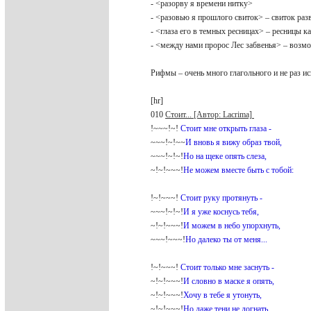
- <разорву я времени нитку>
- <разовью я прошлого свиток> – свиток раз
- <глаза его в темных ресницах> – ресницы к
- <между нами пророс Лес забвенья> – возм
Рифмы – очень много глагольного и не раз и
[hr]
010
Стоит... [Автор: Lacrima]
!~~~!~!
Стоит мне открыть глаза -
~~~!~!~~
И вновь я вижу образ твой,
~~~!~!~!
Но на щеке опять слеза,
~!~!~~~!
Не можем вместе быть с тобой:
!~!~~~!
Стоит руку протянуть -
~~~!~!~!
И я уже коснусь тебя,
~!~!~~~!
И можем в небо упорхнуть,
~~~!~~~!
Но далеко ты от меня...
!~!~~~!
Стоит только мне заснуть -
~!~!~~~!
И словно в маске я опять,
~!~!~~~!
Хочу в тебе я утонуть,
~!~!~~~!
Но даже тени не догнать...