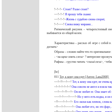
!~!~!~
Стоит? Разве стоит?
~~!~!~!
Я прошу тебя скажи:
~~!~!~!~
Жизнь с судьбою снова спорит,
!~!~~~!
Снова вижу миражи...
Ритмический рисунок – четырехстопный ямб
выбивается из общей колеи.
Характеристика – рассказ об игре с собой в
догнать>
Образы – сложно найти что-то оригинальное
- <на щеке опять слеза> ? интереснее прозву
Рифмы – грустно читать <глаза/слеза>, <тебя
[hr]
011
Тот, к кому она едет [Автор: Lana2008]
~~!~!!~~!~~!
Тот, к кому она едет, не очень к
~!~!~!~!~!~!
Она совсем не ангел и взяла так
~~!~~!~!!~~!~
Он не любит ее. Она знает об
~~~!~!~~~!~~~!~
Но у него есть водка, и он
~!!~~~!~!~~!~
Его ласки как плевок, слова к
~!!~~!~!~~~~!~
Она любит его, но это фарс, 
~!!~~~~!~!~~!~
Она знает, что жизнь – дово