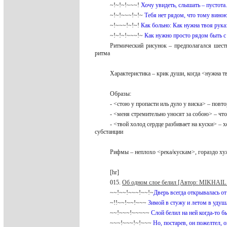
~!~!~!~~~!
Хочу увидеть, слышать – пустота.
~!~!~~~!~!~
Тебя нет рядом, что тому вино
~!~~~!~!~!
Как больно: Как нужна твоя рука
~!~!~!~~~!~
Как нужно просто рядом быть с
Ритмический рисунок – предполагался шест
ритма
Характеристика – крик души, когда <нужна 
Образы:
- <стою у пропасти иль дуло у виска> – пов
- <меня стремительно уносят за собою> – чт
- <твой холод сердце разбивает на куски> –
субстанции
Рифмы – неплохо <река/кускам>, гораздо х
[hr]
015.
Об одном слое белил [Автор: MIKHAI
~~!~~!~~~!~~!~
Дверь всегда открывалась от
~!!~~!~~!~~~
Зимой в стужу и летом в уду
~~!~~~!~~~~~
Слой белил на ней когда-то б
~~~!~~~!~!~~~
Но, постарев, он пожелтел, 