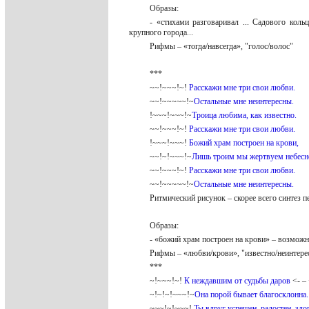
Образы:
- «стихами разговаривал ... Садового кол
крупного города...
Рифмы – «тогда/навсегда», "голос/волос"
***
~~!~~~!~!
Расскажи мне три свои любви.
~~!~~~~~!~
Остальные мне неинтересны.
!~~~!~~~!~
Троица любима, как известно.
~~!~~~!~!
Расскажи мне три свои любви.
!~~~!~~~!
Божий храм построен на крови,
~~!~!~~~!~
Лишь троим мы жертвуем небесн
~~!~~~!~!
Расскажи мне три свои любви.
~~!~~~~~!~
Остальные мне неинтересны.
Ритмический рисунок – скорее всего синтез п
Образы:
- «божий храм построен на крови» – возмож
Рифмы – «любви/крови», "известно/неинтер
***
~!~~~!~!
К неждавшим от судьбы даров
<- –
~!~!~!~~~!~
Она порой бывает благосклонна
~~~!~!~~~!
Ты вдруг успешен, радостен, здо