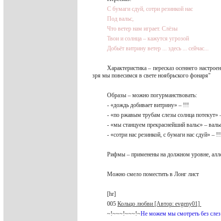
С бумаги сдуй, сотри резинкой нас
Под вальс,
Что ветер нам играет. Слёзы
Твои и солнца – кажутся угрозой
Добьёт витрину ветер ... здесь ... сейчас...
Характеристика – пересказ осеннего настроен
зря мы повесимся в свете ноябрьского фонаря"
Образы – можно погурманствовать:
- «дождь добивает витрину» – !!!
- «по ржавым трубам слезы солнца потекут» 
- «мы станцуем прекраснейший вальс» – валь
- «сотри нас резинкой, с бумаги нас сдуй» – !
Рифмы – применены на должном уровне, алл
Можно смело поместить в Лонг лист
[hr]
005
Кольцо любви [Автор: evgeny01]
~!~~~!~~~!~
Не можем мы смотреть без слез 