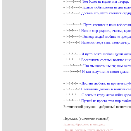
~!~~~!~~~!
Тем более не видим мы Творца:
~!~!~!~~~!~
Кольцо любви лежит на дне коло
~!~!~!~~~!
Достань его, пусть светятся сердц
~!~~~!~~~!~
Пусть светятся в ночи всё освя
~!~!~!~~~!
Неся в мир радость, счастье, крас
~!~!~!~~~!~
Господь людей любить не прекра
~!~!~~~!~!
Исполнит вера вмиг твою мечту.
~!~!~!~!~!~
И пусть опять любовь души косне
~!~!~!~~~!
Воскликнем светлый возглас к не
~~~!~!~~~!~
Что мы посеем нынче, нам зачте
~~~!~~~!~!
И там получим по своим делам.
~!~!~!~!~!~
Достань любовь, не прячь ее глуб
~!~!~~~!~!
Светильник должен в темноте све
~!~!~!~!~!~
С огнем в груди легко найти доро
~!~!~!~~~!
Пускай не просто этот мир любит
Ритмический рисунок – добротный пятисто
Пересказ: (возможно вольный)
Колечко брошено в колодец.
Найди, достань, пусть льется свет