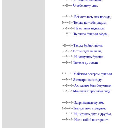
~~!!~~
О тебе вижу сны.
~~!~~!~
Всё осталось, как прежде,
!~~~!!~
Только нет тебя рядом,
~~!~~!~
Не оставив надежды,
~~!!~!~
Ты ушла лунным садом.
~!!~~!~
Так же буйно пионы
~~!~~!
В том саду зацвели,
~~!~~!~
И нагнулись бутоны
~~!~~!
Тяжело до земли.
!~!~~!~
Майским вечером лунным
~~!~~!
Я смотрю на звезду:
~~!~~!~
Ах, каким был безумным
~~!~~!
Май наш в прошлом году
~~!~~!~
Запряженные цугом,
!~!~~!~
Звезды тихо страдают,
~~!~~!~
И, целуясь друг с другом,
~~!~~!~
Нас с тобой повторяют