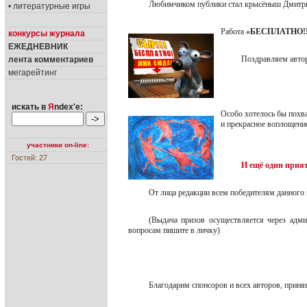
Любимчиком публики стал крысёныш Дмитр
• литературные игры
Работа
«БЕСПЛАТНО!
конкурсы журнала
ЕЖЕДНЕВНИК
Поздравляем авто
лента комментариев
мегарейтинг
искать в
Я
ndex'е:
Особо хотелось бы похв
и прекрасное воплощен
участники on-line:
Гостей: 27
И ещё один прия
От лица редакции всем победителям данного 
(Выдача призов осуществляется через адми
вопросам пишите в личку)
Благодарим спонсоров и всех авторов, приня