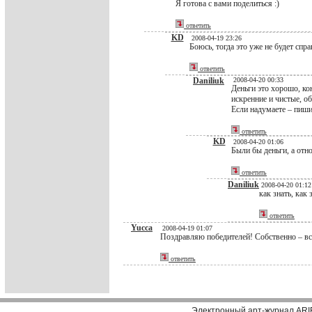
Я готова с вами поделиться :)
ответить
KD
2008-04-19 23:26
Боюсь, тогда это уже не будет спра
ответить
Daniliuk
2008-04-20 00:33
Деньги это хорошо, ко
искренние и чистые, 
Если надумаете – пиши
ответить
KD
2008-04-20 01:06
Были бы деньги, а отно
ответить
Daniliuk
2008-04-20 01:12
как знать, как 
ответить
Yucca
2008-04-19 01:07
Поздравляю победителей! Собственно – все
ответить
Электронный арт-журнал ARI