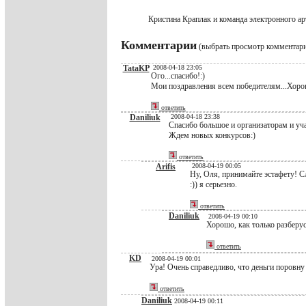
Кристина Краплак и команда электронного а
Комментарии
(выбрать просмотр комментар
TataKP
2008-04-18 23:05
Ого...спасибо!:)
Мои поздравления всем победителям...Хоро
ответить
Daniliuk
2008-04-18 23:38
Спасибо большое и организаторам и уча
Ждем новых конкурсов:)
ответить
Arifis
2008-04-19 00:05
Ну, Оля, принимайте эстафету! 
:)) я серьезно.
ответить
Daniliuk
2008-04-19 00:10
Хорошо, как только разберус
ответить
KD
2008-04-19 00:01
Ура! Очень справедливо, что деньги поровну 
ответить
Daniliuk
2008-04-19 00:11