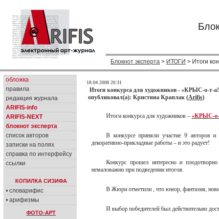
Блок
Блокнот эксперта
>
ИТОГИ
> Итоги кон
обложка
18.04.2008 20:31
правила
Итоги конкурса для художников - «КРЫС-о-т-а
опубликовал(а): Кристина Краплак (
Arifis
)
редакция журнала
ARIFIS-info
Итоги конкурса для художников –
«КРЫС-о-
ARIFIS-NEXT
блокнот эксперта
список авторов
В конкурсе приняли участие 9 авторов и 
декоративно-прикладные работы – и это радует!
записки на полях
справка по интерфейсу
Конкурс прошел интересно и плодотворно
ссылки
немаловажно при подведении итогов.
КОПИЛКА СИЗИФА
В Жюри отметили , что юмор, фантазия, нови
• словарифис
• арифизмы
И выбор победителей был действительно до
ФОТО-АРТ