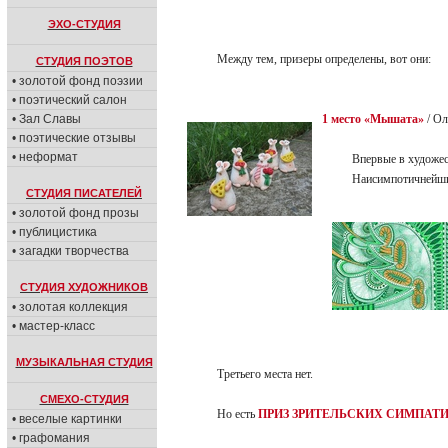
ЭХО-СТУДИЯ
Между тем, призеры определены, вот они:
СТУДИЯ ПОЭТОВ
• золотой фонд поэзии
• поэтический салон
• Зал Славы
1 место «Мышата»
/ Ол
• поэтические отзывы
• неформат
Впервые в художес
Наисимпотичнейши
СТУДИЯ ПИСАТЕЛЕЙ
• золотой фонд прозы
• публицистика
• загадки творчества
СТУДИЯ ХУДОЖНИКОВ
• золотая коллекция
• мастер-класс
МУЗЫКАЛЬНАЯ СТУДИЯ
Третьего места нет.
СМЕХО-СТУДИЯ
Но есть
ПРИЗ ЗРИТЕЛЬСКИХ СИМПАТИ
• веселые картинки
• графомания