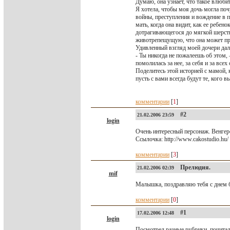
Думаю, она узнает, что такое влюби
Я хотела, чтобы моя дочь могла по
войны, преступления и вождение в п
мать, когда она видит, как ее ребен
дотрагивающегося до мягкой шерстки
животрепещущую, что она может пр
Удивленный взгляд моей дочери дал 
- Ты никогда не пожалеешь об этом, 
помолилась за нее, за себя и за вс
Поделитесь этой историей с мамой, 
пусть с вами всегда будут те, кого в
комментарии
[
1
]
#2
21.02.2006 23:59
login
Очень интересный персонаж. Венгер
Ссылочка: http://www.cakostudio.hu
комментарии
[
3
]
Прелюдия.
21.02.2006 02:39
mif
Малышка, поздравляю тебя с днем 
комментарии
[
0
]
#1
17.02.2006 12:48
login
Посмотрел разные рубрики, почитал 