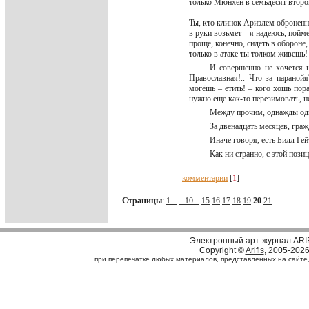
только Мюнхен в семьдесят втором
Ты, кто клинок Ариэлем обронен
в руки возьмет – я надеюсь, пойм
проще, конечно, сидеть в обороне,
только в атаке ты толком живешь!
И совершенно не хочется н
Православная!.. Что за параной
могёшь – етить! – кого хошь пор
нужно еще как-то перезимовать, не
Между прочим, однажды оди
За двенадцать месяцев, граж
Иначе говоря, есть Билл Гей
Как ни странно, с этой пози
комментарии
[
1
]
Страницы
:
1...
...10...
15
16
17
18
19
20
21
Электронный арт-журнал ARI
Copyright ©
Arifis
, 2005-202
при перепечатке любых материалов, представленных на сайте, с