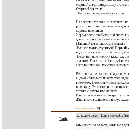
ангелов в гостиной. Вместо того он
старший ангел увидел дыру в стене и
Старший ответил:
- Вещи не такие, какими кажутся.
На следующую ночь они пришли на н
разделили с ангелами немного еды, к
хорошо выспаться.
Утром после пробуждения ангелы на
единственным доходом семьи, лежал
Младший ангел спросил старшего:
-Как это могло случиться? Первый м
поделиться всем, а ты позволил, чт
-Вещи не такие, какими кажутся, отв
золотом. Его хозяин был груб и не х
следующую ночь мы спали в постели 
Вещи не такие, какими кажутся. Мы 
И даже если имеешь веру, тебе надо 
временем. Некоторые люди приходят
на минуту. Это оставляет в наших с
хорошие друзья нас меняют.
Вчера – это история. Завтра – это та
Жизнь есть волшебство и вкус кажд
комментарии
[
0
]
Быть мамой... (рас
22.02.2006 19:25
Paula
Мы сидели за ланчем, когда моя до