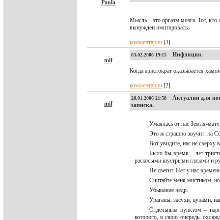
Paula
Мысль – это оргазм мозга. Тот, кто 
вынужден имитировать..
комментарии
[
3
]
Инфляция.
03.02.2006 19:15
mif
Когда аристократ оказывается хамо
комментарии
[
2
]
Актуалии для пони
28.01.2006 21:58
mif
записка.
Умаялась от нас Земля-мату
Это ж страшно звучит: на Со
Вот увидите, нас не сверху 
Было бы время – лет трист
раскосыми шустрыми глазами и ру
Не светит. Нет у нас времен
Считайте меня мистиком, но 
Убывание недр.
Ураганы, засухи, цунами, на
Отдельным пунктом – парни
которого, в свою очередь, охла