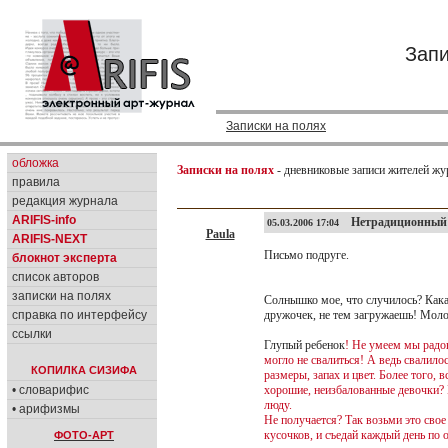
Запи
Записки на полях
обложка
Записки на полях
- дневниковые записи жителей жу
правила
редакция журнала
ARIFIS-info
Нетрадиционный ме
05.03.2006 17:04
Paula
ARIFIS-NEXT
Письмо подруге.
блокнот эксперта
список авторов
записки на полях
Солнышко мое, что случилось? Какая
справка по интерфейсу
дружочек, не тем загружаешь! Моло
ссылки
Глупый ребенок
! Не умеем мы радов
могло не свалиться! А ведь свалило
КОПИЛКА СИЗИФА
размеры, запах и цвет. Более того,
• словарифис
хорошие, неизбалованные девочки? 
люду.
• арифизмы
Не получается? Так возьми это свое
кусочков, и съедай каждый день по о
ФОТО-АРТ