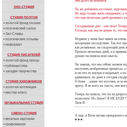
они долго не кончатся.
ЭХО-СТУДИЯ
Ты же добавишь кусочков, наделишь е
Не надо только жить ожиданием, я 
СТУДИЯ ПОЭТОВ
что еще несколько дней проживет, ка
• золотой фонд поэзии
Сегодняшние дни – они твои! Попроб
• поэтический салон
Господи, как мы не ценим то, что и
• Зал Славы
Недавно у меня был намек на очень 
• поэтические отзывы
нехорошие последствия. Так вот три
• неформат
как резиновые, на следующий день ко
Прошло несколько дней, и я привы
СТУДИЯ ПИСАТЕЛЕЙ
думаю ты поняла мою мысль.
• золотой фонд прозы
Ты знаешь, что мы сейчас можем по
• публицистика
наступить необратимые процессы, а
• загадки творчества
если что-то внутри и назревает, а т
удивишься, но даже я сегодня умудр
О боже ... какие это кусочки, м-м-м
СТУДИЯ ХУДОЖНИКОВ
прячу. Я не могу их съесть, они могу
• золотая коллекция
• мастер-класс
Теперь ты поняла, что ты на депресс
позволить! Но Зачем? Я НЕ БУДУ!!
Твоя В.
МУЗЫКАЛЬНАЯ СТУДИЯ
~ ~ ~ ~ ~ ~ ~ ~ ~ ~ ~ ~ ~ ~ ~ ~ ~ ~ 
СМЕХО-СТУДИЯ
А еще, я Всем желаю прекрасного н
• веселые картинки
♥ ♥ ♥
• графомания