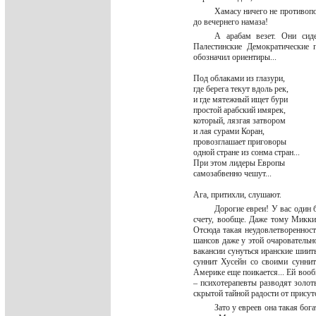
Хамасу ничего не противопо
до вечернего намаза!
А арабам везет. Они сид
Палестинские Демократические 
обозначил ориентиры...
Под облаками из глазури,
где берега текут вдоль рек,
и где мятежный ищет бури
простой арабский имярек,
который, лязгая затвором
и лая сурами Коран,
провозглашает приговоры
одной стране из сонма стран...
При этом лидеры Европы
самозабвенно чешут...
Ага, притихли, слушают.
Дорогие евреи! У вас один
счету, вообще. Даже тому Микки
Отсюда такая неудовлетвореннос
шансов даже у этой очаровательн
вакансии сунуться иранские шиит
суннит Хусейн со своими суннит
Америке еще поикается... Ей вооб
– психотерапевты разводят золот
скрытой тайной радости от прису
Зато у евреев она такая бог