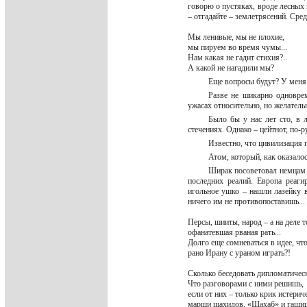
говорю о пустяках, вроде лесных
– отгадайте – землетрясений. Сред
Мы ленивые, мы не плохие,
мы пируем во время чумы...
Нам какая не гадит стихия?..
А какой не нагадили мы?
Еще вопросы будут? У меня
Разве не шикарно одноврем
ужасах относительно, но желател
Было бы у нас лет сто, в 
стечениях. Однако – цейтнот, по-р
Известно, что цивилизация 
Атом, который, как оказалос
Ширак посоветовал немцам 
последних реалий. Европа реаги
игольное ушко – нашли лазейку в
ничего им не противопоставишь...
Персы, шииты, народ – а на деле т
офанатевшая рваная рать...
Долго еще сомневаться в идее, чт
рано Ирану с ураном играть?!
Сколько беседовать дипломатичес
Что разговорами с ними решишь,
если от них – только крик истерич
марши шахидов, «Шахаб» и гашиш