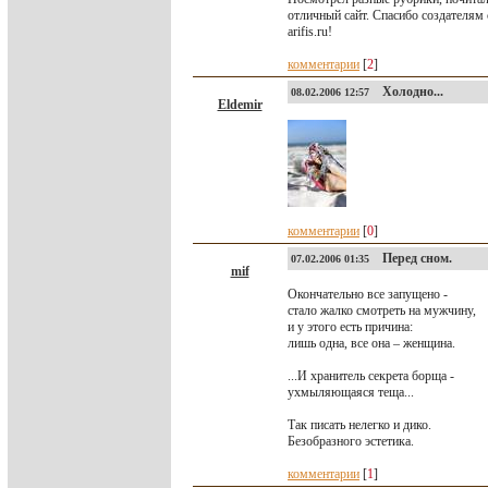
отличный сайт. Спасибо создателям 
arifis.ru!
комментарии
[
2
]
Холодно...
08.02.2006 12:57
Eldemir
комментарии
[
0
]
Перед сном.
07.02.2006 01:35
mif
Окончательно все запущено -
стало жалко смотреть на мужчину,
и у этого есть причина:
лишь одна, все она – женщина.
...И хранитель секрета борща -
ухмыляющаяся теща...
Так писать нелегко и дико.
Безобразного эстетика.
комментарии
[
1
]