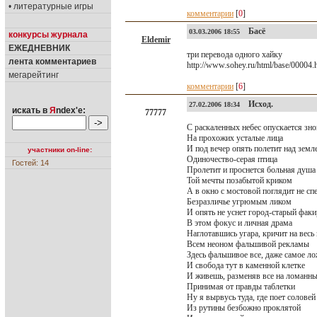
• литературные игры
комментарии
[
0
]
Басё
03.03.2006 18:55
конкурсы журнала
Eldemir
ЕЖЕДНЕВНИК
три перевода одного хайку
лента комментариев
http://www.sohey.ru/html/base/00004.
мегарейтинг
комментарии
[
6
]
Исход.
27.02.2006 18:34
искать в
Я
ndex'е:
77777
С раскаленных небес опускается зно
На прохожих усталые лица
И под вечер опять полетит над земл
участники on-line:
Одиночество-серая птица
Гостей: 14
Пролетит и проснется больная душа
Той мечты позабытой криком
А в окно с мостовой поглядит не сп
Безразличье угрюмым ликом
И опять не уснет город-старый факи
В этом фокус и личная драма
Наглотавшись угара, кричит на весь
Всем неоном фальшивой рекламы
Здесь фальшивое все, даже самое л
И свобода тут в каменной клетке
И живешь, разменяв все на ломанн
Принимая от правды таблетки
Ну я вырвусь туда, где поет соловей
Из рутины безбожно проклятой