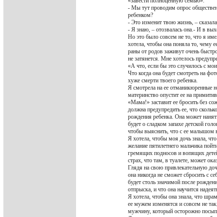
«завести полноценную семью».
- Мы тут проводим опрос общественн
ребенком?
- Это изменит твою жизнь, – сказала
- Я знаю, – отозвалась она.- И в вы
Но это было совсем не то, что я им
хотела, чтобы она поняла то, чему е
раны от родов заживут очень быстр
не затянется. Мне хотелось предупре
«А что, если бы это случилось с мо
Что когда она будет смотреть на фот
хуже смерти твоего ребенка.
Я смотрела на ее отманикюренные но
материнство опустит ее на примит
«Мама!» заставит ее бросить без со
должна предупредить ее, что сколько
рождения ребенка. Она может нанят
будет о сладком запахе детской голо
чтобы выяснить, что с ее малышом в
Я хотела, чтобы моя дочь знала, чт
желание пятилетнего мальчика пойт
гремящих подносов и вопящих детей
страх, что там, в туалете, может ок
Глядя на свою привлекательную дочь
она никогда не сможет сбросить с се
будет столь значимой после рождения
отпрыска, и что она научится надеят
Я хотела, чтобы она знала, что шрам
ее мужем изменятся и совсем не так
мужчину, который осторожно посыпае