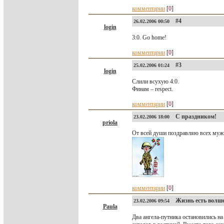
комментарии
[
0
]
#4
26.02.2006 00:50
login
3:0. Go home!
комментарии
[
0
]
#3
25.02.2006 01:24
login
Слили всухую 4:0.
Финам – respect.
комментарии
[
0
]
С праздником!
23.02.2006 18:00
priola
От всей души поздравляю всех муж
комментарии
[
0
]
Жизнь есть волше
23.02.2006 09:54
Paula
Два ангела-путника остановились на