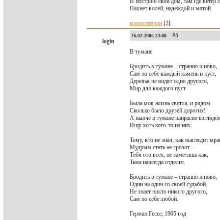
И построю свой дом, там где ветер 
Пахнет волей, надеждой и мятой.
комментарии
[
2
]
#5
26.02.2006 23:08
login
В тумане
Бродить в тумане – странно и ново,
Сам по себе каждый камень и куст,
Деревья не видят одно другого,
Мир для каждого пуст.
Была моя жизнь светла, и рядом
Сколько было друзей дорогих!
А нынче в тумане напрасно взглядо
Ищу хоть кого-то из них.
Тому, кто не знал, как выглядит мра
Мудрым стать не грозит –
Тебя ото всех, не заметишь как,
Тьма навсегда отделит.
Бродить в тумане – странно и ново,
Один на один со своей судьбой.
Не знает никто никого другого,
Сам по себе любой.
Герман Гессе, 1905 год