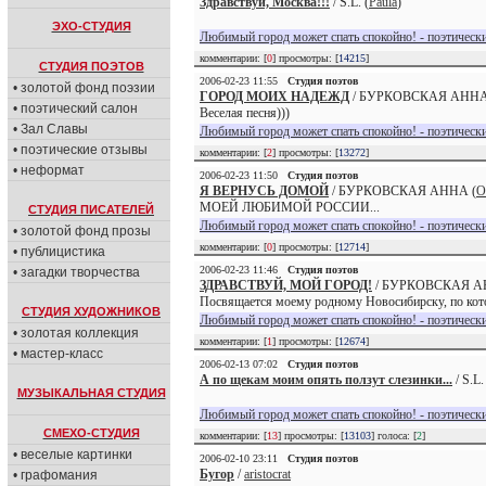
Здравствуй, Москва!!!
/ S.L. (
Paula
)
ЭХО-СТУДИЯ
Любимый город может спать спокойно! - поэтически
комментарии: [
0
] просмотры: [
14215
]
СТУДИЯ ПОЭТОВ
2006-02-23 11:55
Студия поэтов
• золотой фонд поэзии
ГОРОД МОИХ НАДЕЖД
/ БУРКОВСКАЯ АННА
• поэтический салон
Веселая песня)))
• Зал Славы
Любимый город может спать спокойно! - поэтически
• поэтические отзывы
комментарии: [
2
] просмотры: [
13272
]
• неформат
2006-02-23 11:50
Студия поэтов
Я ВЕРНУСЬ ДОМОЙ
/ БУРКОВСКАЯ АННА (
O
МОЕЙ ЛЮБИМОЙ РОССИИ...
СТУДИЯ ПИСАТЕЛЕЙ
Любимый город может спать спокойно! - поэтически
• золотой фонд прозы
комментарии: [
0
] просмотры: [
12714
]
• публицистика
2006-02-23 11:46
Студия поэтов
• загадки творчества
ЗДРАВСТВУЙ, МОЙ ГОРОД!
/ БУРКОВСКАЯ А
Посвящается моему родному Новосибирску, по кото
СТУДИЯ ХУДОЖНИКОВ
Любимый город может спать спокойно! - поэтически
• золотая коллекция
комментарии: [
1
] просмотры: [
12674
]
• мастер-класс
2006-02-13 07:02
Студия поэтов
А по щекам моим опять ползут слезинки...
/ S.L.
МУЗЫКАЛЬНАЯ СТУДИЯ
Любимый город может спать спокойно! - поэтически
СМЕХО-СТУДИЯ
комментарии: [
13
] просмотры: [
13103
] голоса: [
2
]
• веселые картинки
2006-02-10 23:11
Студия поэтов
Бугор
/
aristocrat
• графомания