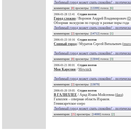
Любимый город может спать спокойно! - поэтически
комментарии: [
8
] просмотры: [
13399
] голоса: [
6
]
2006-01-28 13:41
Студия поэтов
Город сложно
/ Воронов Андрей Владимирович (
D
Обзорная экскурсия по городу в разные поры года
Любимый город может спать спокойно! - поэтически
комментарии: [
2
] просмотры: [
14712
] голоса: [
1
]
2006-01-23 10:16
Студия поэтов
Сонный город
/ Муратов Сергей Витальевич (
mur
Любимый город может спать спокойно! - поэтически
комментарии: [
8
] просмотры: [
13044
] голоса: [
3
]
2006-01-21 00:01
Студия поэтов
Моя Карелия
/
Mewnick
Любимый город может спать спокойно! - поэтически
комментарии: [
2
] просмотры: [
13079
]
2006-01-20 19:05
Студия поэтов
В ГАЛИЛЛЕЕ
/ Арад Илана Мойсеевна (
ilara
)
Галиллея – северная область Израиля.
Геннисаретское озеро
Любимый город может спать спокойно! - поэтически
комментарии: [
25
] просмотры: [
14000
] голоса: [
2
]