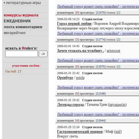
• литературные игры
Любимый город может спать спокойно! - поэтически
комментарии: [
0
] просмотры: [
12470
] голоса: [
2
]
конкурсы журнала
2006-02-08 14:23
Студия поэтов
ЕЖЕДНЕВНИК
Город первой любви
/ Воронов Андрей Владимиро
лента комментариев
Возвращение через бездну лет,через эпоху взрослен
мегарейтинг
Любимый город может спать спокойно! - поэтически
комментарии: [
3
] просмотры: [
12774
] голоса: [
2
]
2006-02-01 14:45
Студия поэтов
искать в
Я
ndex'е:
Зачем уезжать на чужбину .
/
aristocrat
Любимый город может спать спокойно! - поэтически
участники on-line:
комментарии: [
0
] просмотры: [
12076
] голоса: [
2
]
Гостей: 17
2006-01-31 22:42
Студия поэтов
Оренбург
/
priola
Любимый город может спать спокойно! - поэтически
комментарии: [
0
] просмотры: [
12108
]
2006-01-31 19:42
Студия поэтов
Легенды-города
/ Татьяна Грин (
tatyanagrin
)
Любимый город может спать спокойно! - поэтически
комментарии: [
4
] просмотры: [
15044
]
2006-01-29 15:34
Студия поэтов
Гастрономический моцион
/ Миф (
mif
)
Вокруг света.