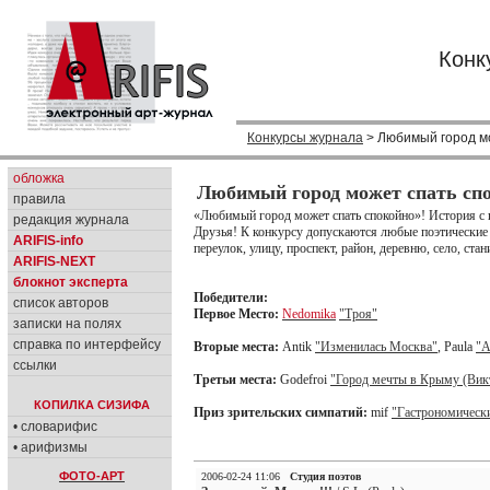
Конк
Конкурсы журнала
> Любимый город мож
обложка
Любимый город может спать спок
правила
«Любимый город может спать спокойно»! История с 
редакция журнала
Друзья! К конкурсу допускаются любые поэтические 
ARIFIS-info
переулок, улицу, проспект, район, деревню, село, ста
ARIFIS-NEXT
блокнот эксперта
Победители:
список авторов
Первое Место:
Nedomika
"Троя"
записки на полях
справка по интерфейсу
Вторые места:
Antik
"Изменилась Москва"
, Paula
"А
ссылки
Третьи места:
Godefroi
"Город мечты в Крыму (Вик
КОПИЛКА СИЗИФА
Приз зрительских симпатий:
mif
"Гастрономическ
• словарифис
• арифизмы
ФОТО-АРТ
2006-02-24 11:06
Студия поэтов