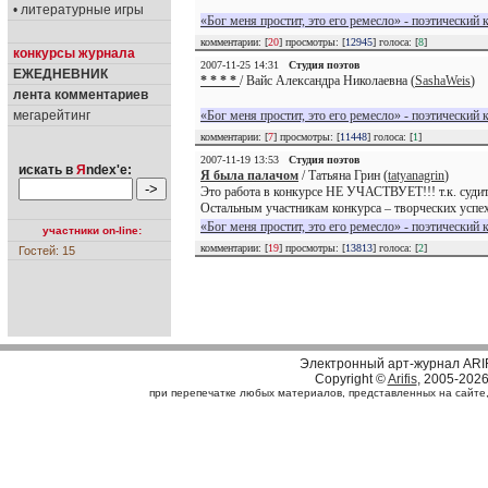
• литературные игры
«Бог меня простит, это его ремесло» - поэтический 
комментарии: [
20
] просмотры: [
12945
] голоса: [
8
]
конкурсы журнала
2007-11-25 14:31
Студия поэтов
ЕЖЕДНЕВНИК
* * * *
/ Вайс Александра Николаевна (
SashaWeis
)
лента комментариев
мегарейтинг
«Бог меня простит, это его ремесло» - поэтический 
комментарии: [
7
] просмотры: [
11448
] голоса: [
1
]
2007-11-19 13:53
Студия поэтов
искать в
Я
ndex'е:
Я была палачом
/ Татьяна Грин (
tatyanagrin
)
Это работа в конкурсе НЕ УЧАСТВУЕТ!!! т.к. судит
Остальным участникам конкурса – творческих успе
«Бог меня простит, это его ремесло» - поэтический 
участники on-line:
комментарии: [
19
] просмотры: [
13813
] голоса: [
2
]
Гостей: 15
Электронный арт-журнал ARI
Copyright ©
Arifis
, 2005-202
при перепечатке любых материалов, представленных на сайте, с