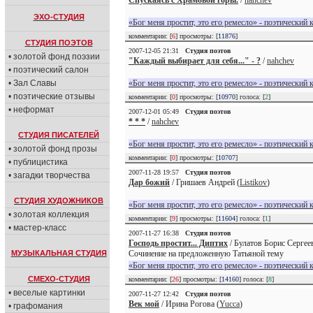
Спускаясь с Храмовой горы.
/
nahchev
ЭХО-СТУДИЯ
«Бог меня простит, это его ремесло» - поэтический 
комментарии: [
6
] просмотры: [
11876
]
СТУДИЯ ПОЭТОВ
2007-12-05 21:31
Студия поэтов
• золотой фонд поэзии
"Каждый выбирает для себя..." - ?
/
nahchev
• поэтический салон
• Зал Славы
«Бог меня простит, это его ремесло» - поэтический 
• поэтические отзывы
комментарии: [
0
] просмотры: [
10970
] голоса: [
2
]
• неформат
2007-12-01 05:49
Студия поэтов
* * *
/
nahchev
СТУДИЯ ПИСАТЕЛЕЙ
«Бог меня простит, это его ремесло» - поэтический 
• золотой фонд прозы
комментарии: [
0
] просмотры: [
10707
]
• публицистика
2007-11-28 19:57
Студия поэтов
• загадки творчества
Дар божий
/ Гришаев Андрей (
Listikov
)
СТУДИЯ ХУДОЖНИКОВ
«Бог меня простит, это его ремесло» - поэтический 
• золотая коллекция
комментарии: [
9
] просмотры: [
11604
] голоса: [
1
]
• мастер-класс
2007-11-27 16:38
Студия поэтов
Господь простит... Диптих
/ Булатов Борис Сергее
МУЗЫКАЛЬНАЯ СТУДИЯ
Сочинение на предложенную Татьяной тему
«Бог меня простит, это его ремесло» - поэтический 
СМЕХО-СТУДИЯ
комментарии: [
26
] просмотры: [
14160
] голоса: [
8
]
• веселые картинки
2007-11-27 12:42
Студия поэтов
Век мой
/ Ирина Рогова (
Yucca
)
• графомания