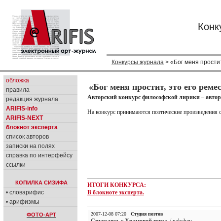
Конк
Конкурсы журнала
> «Бог меня простит
обложка
«Бог меня простит, это его рем
правила
Авторский конкурс философской лирики – автор 
редакция журнала
ARIFIS-info
На конкурс принимаются поэтические произведения 
ARIFIS-NEXT
блокнот эксперта
список авторов
записки на полях
справка по интерфейсу
ссылки
КОПИЛКА СИЗИФА
ИТОГИ КОНКУРСА:
• словарифис
В блокноте эксперта.
• арифизмы
2007-12-08 07:20
Студия поэтов
ФОТО-АРТ