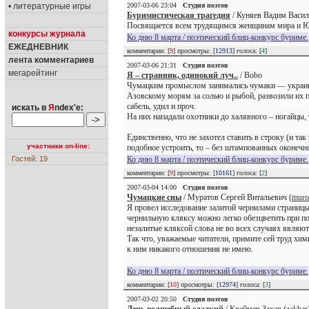
• литературные игры
2007-03-06 23:04
Студия поэтов
Буримистическая трагедия
/ Куняев Вадим Васил
Посвящается всем трудящимся женщинам мира и Ю
конкурсы журнала
Ко дню 8 марта / поэтический блиц-конкурс буриме.
ЕЖЕДНЕВНИК
комментарии: [
9
] просмотры: [
12913
] голоса: [
4
]
лента комментариев
2007-03-06 21:31
Студия поэтов
мегарейтинг
Я – странник, одинокий луч..
/ Bobo
Чумацким промыслом занимались чумаки — украинс
Азовскому морям за солью и рыбой, развозили их по
сабель, удил и проч.
искать в
Я
ndex'е:
На них нападали охотники до халявного – ногайцы, 
Единственно, что не захотел ставить в строку (и та
участники on-line:
подобное устроить, то – без штампованных оконечно
Гостей: 19
Ко дню 8 марта / поэтический блиц-конкурс буриме.
комментарии: [
9
] просмотры: [
10161
] голоса: [
2
]
2007-03-04 14:00
Студия поэтов
Чумацкие сны
/ Муратов Сергей Витальевич (
mur
Я провел исследование залитой чернилами страницы
чернильную кляксу можно легко обезцветить при по
незалитые кляксой слова не во всех случаях являют
Так что, уважаемые читатели, примите сей труд хими
к ним никакого отношения не имею.
Ко дню 8 марта / поэтический блиц-конкурс буриме.
комментарии: [
10
] просмотры: [
12974
] голоса: [
3
]
2007-03-02 20:50
Студия поэтов