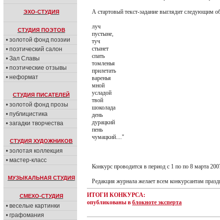
А стартовый текст-задание выглядит следующим о
ЭХО-СТУДИЯ
луч
СТУДИЯ ПОЭТОВ
пустыне,
• золотой фонд поэзии
туч
стынет
• поэтический салон
спать
• Зал Славы
томленья
• поэтические отзывы
прилетать
• неформат
варенья
мной
усладой
СТУДИЯ ПИСАТЕЛЕЙ
твой
• золотой фонд прозы
шоколада
• публицистика
день
дурацкий
• загадки творчества
пень
чумацкий...."
СТУДИЯ ХУДОЖНИКОВ
• золотая коллекция
• мастер-класс
Конкурс проводится в период с 1 по по 8 марта 2007
МУЗЫКАЛЬНАЯ СТУДИЯ
Редакция журнала желает всем конкурсантам празд
ИТОГИ КОНКУРСА:
СМЕХО-СТУДИЯ
опубликованы в
блокноте эксперта
• веселые картинки
• графомания