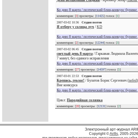
День волшебный сладкий
/ Креймер Захар (
zakhar
Ко дню 8 марта / поэтический блиц-конкурс буриме.
комментарии: [
3
] просмотры: [
11425
] голоса: [
1
]
2007-03-02 10:36
Студия поэтов
Я отберу у солнца луч
/
KD
Ко дню 8 марта / поэтический блиц-конкурс буриме.
комментарии: [
2
] просмотры: [
12244
] голоса: [
3
]
2007-03-02 06:45
Студия поэтов
светлый день 8 марта
/ Гаркавая Людмила Валенти
7 минут, без единого исправления
Ко дню 8 марта / поэтический блиц-конкурс буриме.
комментарии: [
27
] просмотры: [
14597
] голоса: [
5
]
2007-03-01 22:53
Студия поэтов
Крепись, геолог!
/ Булатов Борис Сергеевич (
nefed
)
Вне конкурса
Ко дню 8 марта / поэтический блиц-конкурс буриме.
Цикл:
Пародийная солянка
комментарии: [
20
] просмотры: [
12131
] голоса: [
2
]
Электронный арт-журнал ARI
Copyright ©
Arifis
, 2005-202
при перепечатке любых материалов, представленных на сайте, с