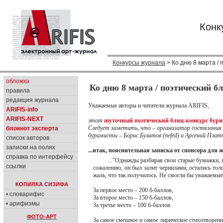
Конк
Конкурсы журнала
> Ко дню 8 марта / 
обложка
Ко дню 8 марта / поэтический б
правила
редакция журнала
Уважаемые авторы и читатели журнала ARIFIS,
ARIFIS-info
ARIFIS-NEXT
этот
шуточный поэтический блиц-конкурс буриме
Следует заметить, что – организатор состязания 
блокнот эксперта
буримисты – Борис Булатов (nefed) и Арсений Платт 
список авторов
записки на полях
...итак, пояснительная записка от спонсора для
справка по интерфейсу
..."Однажды разбирая свои старые бумажки, я
ссылки
сожалению, он был залит чернилами, остались толь
жаль, что так получилось. Не смогли бы уважаемы
КОПИЛКА СИЗИФА
За первое место – 200 б-баллов,
• словарифис
За второе место – 150 б-баллов,
• арифизмы
За третье место – 100 б-баллов.
ФОТО-АРТ
За самое смешное и самое лирическое стихотворение