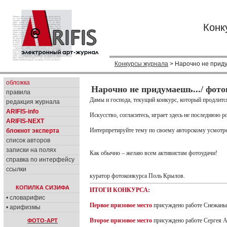
Конк
Конкурсы журнала
> Нарочно не приду
обложка
Нарочно не придумаешь.../ фот
правила
Дамы и господа, текущий конкурс, который продлитс
редакция журнала
ARIFIS-info
Искусство, согласитесь, играет здесь не последнюю р
ARIFIS-NEXT
Интерпретируйте тему по своему авторскому усмотре
блокнот эксперта
список авторов
записки на полях
Как обычно – желаю всем активистам фотоудачи!
справка по интерфейсу
ссылки
куратор фотоконкурса Поль Крылов.
КОПИЛКА СИЗИФА
ИТОГИ КОНКУРСА:
• словарифис
Первое призовое место
присуждено работе Снежан
• арифизмы
Второе призовое место
присуждено работе Сергея А
ФОТО-АРТ