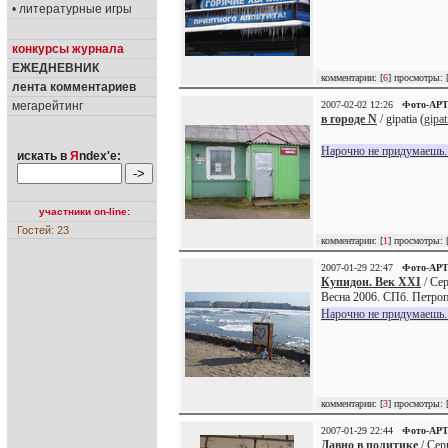
• литературные игры
конкурсы журнала
ЕЖЕДНЕВНИК
комментарии: [
6
] просмотры: 
лента комментариев
мегарейтинг
2007-02-02 12:26
Фото-АР
в городе N
/ gipatia (
gipat
Нарочно не придумаешь..
искать в
Я
ndex'е:
участники on-line:
Гостей: 23
комментарии: [
1
] просмотры: 
2007-01-29 22:47
Фото-АР
Купидон. Век XXI
/ Се
Весна 2006. СПб. Петроп
Нарочно не придумаешь..
комментарии: [
3
] просмотры: 
2007-01-29 22:44
Фото-АР
Давно в политике
/ Сер