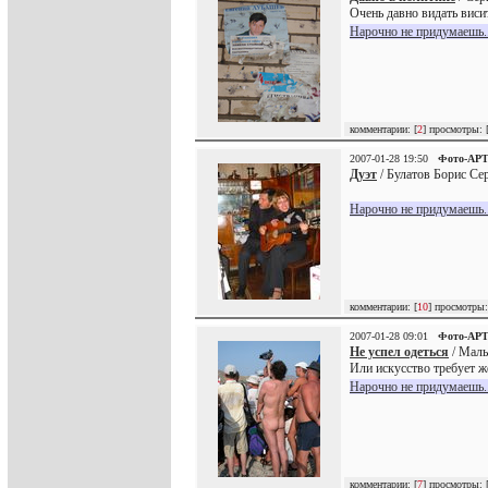
Очень давно видать висит.
Нарочно не придумаешь..
комментарии: [
2
] просмотры: 
2007-01-28 19:50
Фото-АР
Дуэт
/ Булатов Борис Сер
Нарочно не придумаешь..
комментарии: [
10
] просмотры:
2007-01-28 09:01
Фото-АР
Не успел одеться
/ Малы
Или искусство требует ж
Нарочно не придумаешь..
комментарии: [
7
] просмотры: 