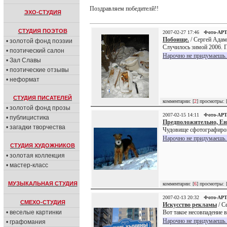
Поздравляем победителй!!
ЭХО-СТУДИЯ
СТУДИЯ ПОЭТОВ
2007-02-27 17:46
Фото-АР
Побоище.
/ Сергей Адам
• золотой фонд поэзии
Случилось зимой 2006. П
• поэтический салон
Нарочно не придумаешь..
• Зал Славы
• поэтические отзывы
• неформат
СТУДИЯ ПИСАТЕЛЕЙ
комментарии: [
2
] просмотры: 
• золотой фонд прозы
2007-02-15 14:11
Фото-АР
• публицистика
Предположительно, Ен
• загадки творчества
Чудовище сфотографиров
Нарочно не придумаешь..
СТУДИЯ ХУДОЖНИКОВ
• золотая коллекция
• мастер-класс
МУЗЫКАЛЬНАЯ СТУДИЯ
комментарии: [
6
] просмотры: 
2007-02-13 20:32
Фото-АР
СМЕХО-СТУДИЯ
Искусство рекламы
/ С
• веселые картинки
Вот такое несовпадение в
Нарочно не придумаешь..
• графомания