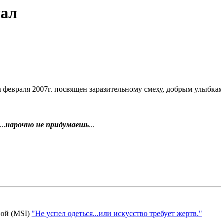
нал
 февраля 2007г. посвящен заразительному смеху, добрым улыбка
..
нарочно не придумаешь
...
ой (MSI)
"Не успел одеться...или искусство требует жертв."