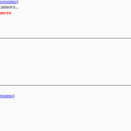
Geronimo
)
анного...
 место
ronimo
)