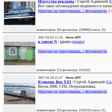
Искусство рекламы
/ Сергей Адамский (
Вот такое несовпадение виденного и напис
Нарочно не придумаешь.../ фотоконкурс
2
комментарии: [
6
] просмотры: [
28808
] голоса: [
3
]
2007-02-02 12:26
Фото-АРТ
в городе N
/ gipatia (
gipatia
)
Нарочно не придумаешь.../ фотоконкурс
комментарии: [
1
] просмотры: [
16242
]
2007-01-29 22:47
Фото-АРТ
Купидон. Век XXI
/ Сергей Адамский (
Ge
Весна 2006. СПб. Петропавловка.
Нарочно не придумаешь.../ фотоконкурс
комментарии: [
3
] просмотры: [
16293
] голоса: [
1
]