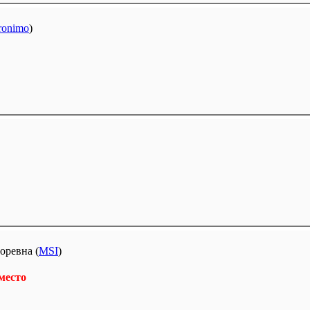
ronimo
)
оревна (
MSI
)
 место