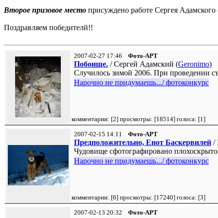
Второе призовое место
присуждено работе Сергея Адамского 
Поздравляем победителй!!
2007-02-27 17:46
Фото-АРТ
Побоище.
/ Сергей Адамский (
Geronimo
)
Случилось зимой 2006. При проведении съ
Нарочно не придумаешь.../ фотоконкурс
комментарии: [
2
] просмотры: [
18514
] голоса: [
1
]
2007-02-15 14:11
Фото-АРТ
Предположительно, Енот Баскервилей
/
Чудовище сфотографировано плохоскрыто
Нарочно не придумаешь.../ фотоконкурс
комментарии: [
6
] просмотры: [
17240
] голоса: [
3
]
2007-02-13 20:32
Фото-АРТ