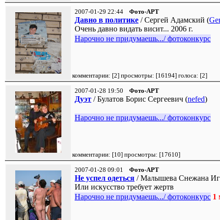
2007-01-29 22:44
Фото-АРТ
Давно в политике
/ Сергей Адамский (
Ge
Очень давно видать висит... 2006 г.
Нарочно не придумаешь.../ фотоконкурс
комментарии: [
2
] просмотры: [
16194
] голоса: [
2
]
2007-01-28 19:50
Фото-АРТ
Дуэт
/ Булатов Борис Сергеевич (
nefed
)
Нарочно не придумаешь.../ фотоконкурс
комментарии: [
10
] просмотры: [
17610
]
2007-01-28 09:01
Фото-АРТ
Не успел одеться
/ Малышева Снежана Иг
Или искусство требует жертв
Нарочно не придумаешь.../ фотоконкурс
1