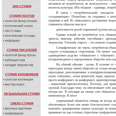
механизм не потребляется, не используются – они 
ЭХО-СТУДИЯ
носитель культуры. Ибо творцов – единицы, потреб
В связи с «потребительской» находятся
СТУДИЯ ПОЭТОВ
«сохраняющая». Потребляя, он сохраняет, а зате
укореняя в ней. Из уникального достижения творч
• золотой фонд поэзии
становится образом мысли и
• поэтический салон
деятельности целой социальной группы или д
• Зал Славы
Однако всякий ли потребитель есть обывате
• поэтические отзывы
зритель, инженер, рабочий, «музейщик», препод
• неформат
творчества. Усвоение старого – это момент создани
Специфические же черты потребителя-обыва
СТУДИЯ ПИСАТЕЛЕЙ
следует устоявшимся стереотипам. Он читает «как
• золотой фонд прозы
однокоренное родство «обывателя» с «обычаем», 
воспроизводится в определенном обществе или соци
• публицистика
Но обычай обычаю – рознь. В отличие от «т
• загадки творчества
переходное между ними) общество не только неодн
переходные, революционные и контрреволюционны
СТУДИЯ ХУДОЖНИКОВ
своих «обычаев», своих ценностей, норм, идеалов 
• золотая коллекция
просто конформист, но конформист, ориентирующий
– корыстный приспособленец. Поэтому, как прав
• мастер-класс
группой. Благодаря чему он обеспечивает себе к
внутри нее. В ситуации же смены элит обыватель
МУЗЫКАЛЬНАЯ СТУДИЯ
конъюнктуру. В итоге
современный обыватель отнюдь не всегда к
СМЕХО-СТУДИЯ
обеспечивало более или менее благополучное су
• веселые картинки
поменять традиционные нормы культуры на новые
принимает их как готовые стереотипы «референтно
• графомания