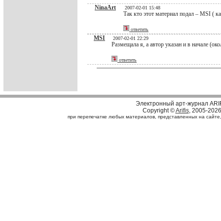
NinaArt
2007-02-01 15:48
Так кто этот материал подал – MSI ( к
ответить
MSI
2007-02-01 22:29
Размещала я, а автор указан и в начале (око
ответить
Электронный арт-журнал ARI
Copyright ©
Arifis
, 2005-202
при перепечатке любых материалов, представленных на сайте, с