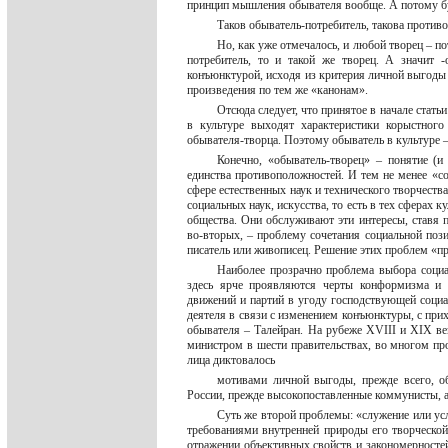
принцип мышления обывателя вообще. А потому б
Таков обыватель-потребитель, такова противо
Но, как уже отмечалось, и любой творец – п
потребитель, то и такой же творец. А значит 
конъюнктурой, исходя из критерия личной выгоды 
произведения по тем же «канонам».
Отсюда следует, что принятое в начале стать
в культуре выходят характеристики корыстног
обывателя-творца. Поэтому обыватель в культуре 
Конечно, «обыватель-творец» – понятие (и
единства противоположностей. И тем не менее «со
сфере естественных наук и технического творчеств
социальных наук, искусства, то есть в тех сферах 
общества. Они обслуживают эти интересы, ставя 
во-вторых, – проблему сочетания социальной пози
писатель или живописец. Решение этих проблем «пр
Наиболее прозрачно проблема выбора социал
здесь ярче проявляются черты конформизма и к
движений и партий в угоду господствующей социа
деятеля в связи с изменением конъюнктуры, с при
обывателя – Талейран. На рубеже XVIII и XIX в
министром в шести правительствах, во многом п
лица диктовалось
мотивами личной выгоды, прежде всего, 
России, прежде высокопоставленные коммунисты, 
Суть же второй проблемы: «служение или усл
требованиями внутренней природы его творческой 
отражении объективных свойств и закономерносте