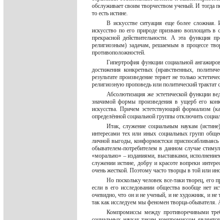
обслуживает своим творчеством ученый. И тогда пе
то есть истине.
В искусстве ситуация еще более сложная.
искусство по его природе призвано воплощать в 
прекрасной действительности. А эта функция пр
религиозным) задачам, решаемым в процессе тво
противоположностей.
Гипертрофия функции социальной ангажирова
достижения конкретных (нравственных, политиче
результате произведение теряет не только эстетич
религиозную проповедь или политический трактат 
Абсолютизация же эстетической функции веде
значимой формы произведения в ущерб его конкр
искусства. Причем эстетствующий формализм (ка
определённой социальной группы отключить социал
Итак, служение социальным наукам (истине)
интересами тех или иных социальных групп общест
личной выгоды, конформистски приспосабливаясь 
обывателем-потребителем в данном случае стимул
«морально» – изданиями, выставками, исполнением
служении истине, добру и красоте вопреки интере
очень жесткой. Поэтому часто творцы в той или ино
Но поскольку человек все-таки творец, его 
если в его исследовании общества вообще нет ис
очевидно, что он и не ученый, и не художник, и не 
так как исследуем мы феномен творца-обывателя. 
Компромиссы между противоречивыми треб
социальных науках таким компромиссом является