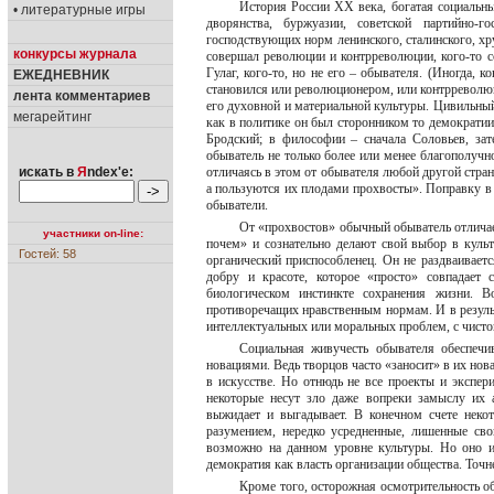
История России XX века, богатая социальн
• литературные игры
дворянства, буржуазии, советской партийно-
господствующих норм ленинского, сталинского, хр
конкурсы журнала
совершал революции и контрреволюции, кого-то с
Гулаг, кого-то, но не его – обывателя. (Иногда, 
ЕЖЕДНЕВНИК
становился или революционером, или контрреволю
лента комментариев
его духовной и материальной культуры. Цивильный
мегарейтинг
как в политике он был сторонником то демократии
Бродский; в философии – сначала Соловьев, за
обыватель не только более или менее благополучно
искать в
Я
ndex'е:
отличаясь в этом от обывателя любой другой стра
а пользуются их плодами прохвосты». Поправку в 
обыватели.
От «прохвостов» обычный обыватель отличае
участники on-line:
почем» и сознательно делают свой выбор в куль
Гостей: 58
органический приспособленец. Он не раздваиваетс
добру и красоте, которое «просто» совпадает 
биологическом инстинкте сохранения жизни. В
противоречащих нравственным нормам. И в результ
интеллектуальных или моральных проблем, с чисто
Социальная живучесть обывателя обеспечив
новациями. Ведь творцов часто «заносит» в их нов
в искусстве. Но отнюдь не все проекты и экспе
некоторые несут зло даже вопреки замыслу их 
выжидает и выгадывает. В конечном счете неко
разумением, нередко усредненные, лишенные сво
возможно на данном уровне культуры. Но оно из
демократия как власть организации общества. Точн
Кроме того, осторожная осмотрительность об