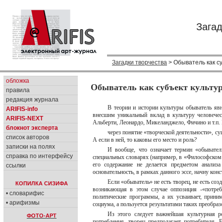
Загад
Загадки творчества
> Обыватель как с
обложка
Обыватель как субъект культу
правила
редакция журнала
В теории и истории культуры обыватель яв
ARIFIS-info
внесшим уникальный вклад в культуру человечес
ARIFIS-NEXT
Альберти, Леонардо, Микеланджело, Фичино и т.п.
блокнот эксперта
через понятие «творческой деятельности», су
список авторов
А если в ней, то каковы его место и роль?
записки на полях
И вообще, что означает термин «обывате
справка по интерфейсу
специальных словарях (например, в «Философском э
его содержание не делается предметом анализ
ссылки
основательность, в рамках данного эссе, начну кон
Если «обыватель» не есть творец, не есть соз
КОПИЛКА СИЗИФА
возникающая в этом случае оппозиция -«потреб
• словарифис
политические программы, а их усваивает, прини
• арифизмы
социума, а пользуется результатами таких преобраз
Из этого следует важнейшая культурная р
ФОТО-АРТ
потребления, творец предполагает потребителя. 