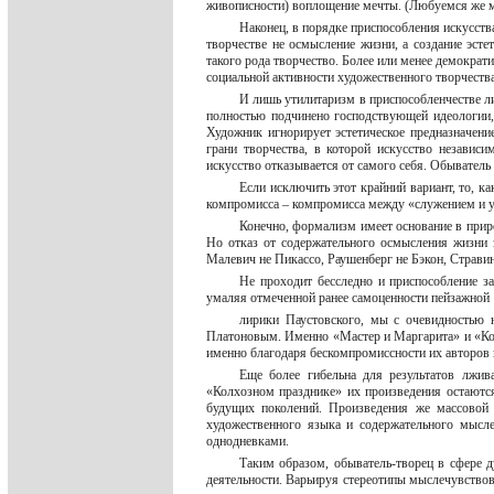
живописности) воплощение мечты. (Любуемся же мы
Наконец, в порядке приспособления искусст
творчестве не осмысление жизни, а создание эс
такого рода творчество. Более или менее демократ
социальной активности художественного творчества
И лишь утилитаризм в приспособленчестве ли
полностью подчинено господствующей идеологии,
Художник игнорирует эстетическое предназначение
грани творчества, в которой искусство независи
искусство отказывается от самого себя. Обыватель
Если исключить этот крайний вариант, то, к
компромисса – компромисса между «служением и ус
Конечно, формализм имеет основание в приро
Но отказ от содержательного осмысления жизни зн
Малевич не Пикассо, Раушенберг не Бэкон, Страви
Не проходит бесследно и приспособление за
умаляя отмеченной ранее самоценности пейзажной
лирики Паустовского, мы с очевидностью 
Платоновым. Именно «Мастер и Маргарита» и «Котл
именно благодаря бескомпромиссности их авторов 
Еще более гибельна для результатов лжив
«Колхозном празднике» их произведения остаются
будущих поколений. Произведения же массовой 
художественного языка и содержательного мысл
однодневками.
Таким образом, обыватель-творец в сфере д
деятельности. Варьируя стереотипы мыслечувство