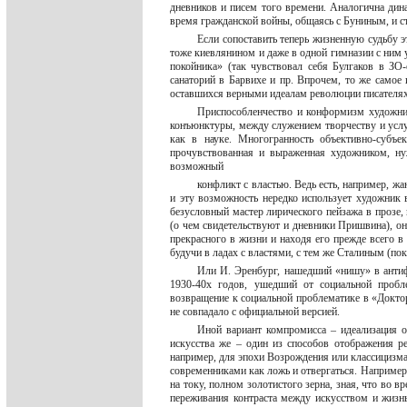
дневников и писем того времени. Аналогична дин
время гражданской войны, общаясь с Буниным, и ст
Если сопоставить теперь жизненную судьбу э
тоже киевлянином и даже в одной гимназии с ним у
покойника» (так чувствовал себя Булгаков в ЗО-
санаторий в Барвихе и пр. Впрочем, то же самое 
оставшихся верными идеалам революции писателях 
Приспособленчество и конформизм художни
конъюнктуры, между служением творчеству и услуж
как в науке. Многогранность объективно-субъе
прочувствованная и выраженная художником, ну
возможный
конфликт с властью. Ведь есть, например, ж
и эту возможность нередко использует художник
безусловный мастер лирического пейзажа в прозе,
(о чем свидетельствуют и дневники Пришвина), он
прекрасного в жизни и находя его прежде всего в
будучи в ладах с властями, с тем же Сталиным (по
Или И. Эренбург, нашедший «нишу» в антиф
1930-40х годов, ушедший от социальной пробл
возвращение к социальной проблематике в «Докто
не совпадало с официальной версией.
Иной вариант компромисса – идеализация о
искусства же – один из способов отображения ре
например, для эпохи Возрождения или классицизма.
современниками как ложь и отвергаться. Например
на току, полном золотистого зерна, зная, что во в
переживания контраста между искусством и жизнью