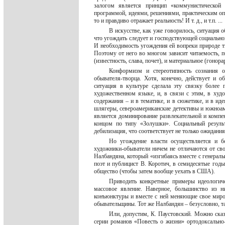
залогом является принцип «коммунистической 
программой, идеями, решениями, практическим оп
то и правдиво отражает реальность! И т. д., и т.п. ...
В искусстве, как уже говорилось, ситуация 
что угождать следует и господствующей социально
И необходимость угождения ей вопреки природе т
Поэтому от него во многом зависит читаемость, п
(известность, слава, почет), и материальное (гонор
Конформизм и стереотипность сознания о
обывателя-творца. Хотя, конечно, действует и 
ситуация в культуре сделала эту связку более 
художественном языке, и, в связи с этим, в худ
содержания – и в тематике, и в сюжетике, и в ид
шлягеры, североамериканские детективы и южноам
является доминирование развлекательной и компен
концом по типу «Золушки». Социальный результ
дебилизация, что соответствует не только ожидани
Но угождение власти осуществляется и б
художники-обыватели ничем не отличаются от сво
Налбандяна, который «изгибаясь вместе с генера
поэт и публицист В. Коротич, в семидесятые год
общество (чтобы затем вообще уехать в США).
Приводить конкретные примеры идеологиче
массовое явление. Наверное, большинство из 
конъюнктуры и вместе с ней меняющие свое мирово
обывательщины. Тот же Налбандян – безусловно, т
Или, допустим, К. Паустовский. Можно сказ
серии романов «Повесть о жизни» ортодоксально