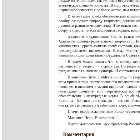
в науке он ее развивает, так же, как в искусстве
эстетическое сознание общества. В силу этих объе
и приспособленчеству еще более жестко, чем потре
В то же самое время обывательский компроми
вообще разрушает природу творческой деятельност
духовном развитии человечества. И не только сам 
добру и красоте, то есть подлинным творцам, под
писателям и художникам. Так, не только то
Христа по духовно-религиозному творчеству. Не
христианская церковь сжигала своих еретиков, та
преследователями инакомыслия. Всегда. Вплоть
инакомыслящими депутатами Верховного Совета в
В целом можно сказать, что по своему мест
различия есть: творец — потребитель. Но родовое
предназначены в системе культуры. И составляют е
В конечном счете, ОБЫватель – будь то твор
этом причина того противоречивого переплетени
понятием и явлением в жизни является человек н
незаурядная личность» есть теоретическая абстр
обывательские и незаурядные черты. В одной с
Различна – большая или меньшая — степень обыват
«по капле вытравливать в себе обывателя», а может
Иначе говоря, в данном эссе описан теорети
Малышев Игорь Викторович
Доктор философских наук, профессор Россий
Комментарии