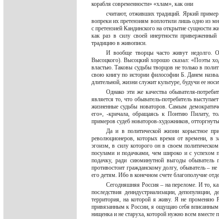
корабля современности» «хлам», как они
считают, отживших традиций. Яркий пример
вопреки их претензиям воплотили лишь одно из мн
с претензией Кандинского на открытие сущности жи
как раз в силу своей инертности приверженный
традицию в живописи.
И вообще творцы часто живут недолго. О
Высоцкого). Высоцкий хорошо сказал: «Поэты хо
властью. Таковы судьбы творцов не только в полит
свою книгу по истории философии Б. Данем назвал
длительной, жизни служит культуре, будучи ее носи
Однако эти же качества обывателя-потреби
является то, что обыватель-потребитель выступает
жизненные судьбы новаторов. Самым демократиче
его», -кричала, обращаясь к Понтию Пилату, то
примеров судеб новаторов-художников, отторгнуты
Да и в политической жизни корыстное при
революционеров, которых время от времени, в з
эгоизм, в силу которого он в своем политическо
посулами и подачками, чем широко и с успехом п
подачку, ради сиюминутной выгоды обыватель г
противостоит гражданскому долгу, обыватель – не
его детям. Ибо в конечном счете благополучие отд
Сегодняшняя Россия – на переломе. И то, ка
последствия деиндустриализации, депопуляции, д
территория, на которой я живу. Я не променяю 
привязанным к России, я ощущаю себя вписанным в
нищенка и не старуха, которой нужно всем вместе 