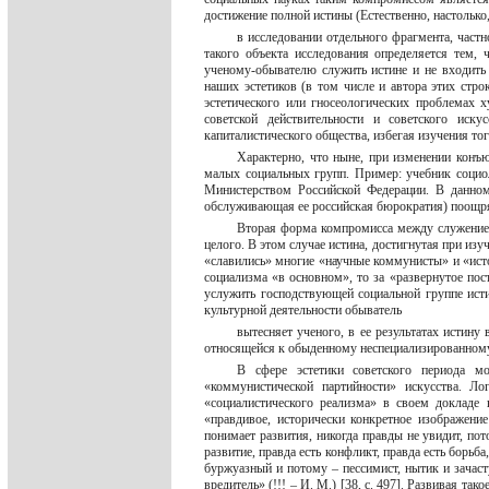
достижение полной истины (Естественно, настолько,
в исследовании отдельного фрагмента, част
такого объекта исследования определяется тем,
ученому-обывателю служить истине и не входить
наших эстетиков (в том числе и автора этих стр
эстетического или гносеологических проблемах 
советской действительности и советского иск
капиталистического общества, избегая изучения то
Характерно, что ныне, при изменении конъю
малых социальных групп. Пример: учебник соци
Министерством Российской Федерации. В данном 
обслуживающая ее российская бюрократия) поощряет
Вторая форма компромисса между служением 
целого. В этом случае истина, достигнутая при из
«славились» многие «научные коммунисты» и «ист
социализма «в основном», то за «развернутое пос
услужить господствующей социальной группе исти
культурной деятельности обыватель
вытесняет ученого, в ее результатах истину
относящейся к обыденному неспециализированному
В сфере эстетики советского периода м
«коммунистической партийности» искусства. Л
«социалистического реализма» в своем докладе
«правдивое, исторически конкретное изображени
понимает развития, никогда правды не увидит, пото
развитие, правда есть конфликт, правда есть борьба,
буржуазный и потому – пессимист, нытик и зача
вредитель» (!!! – И. М.) [38, с. 497]. Развивая так