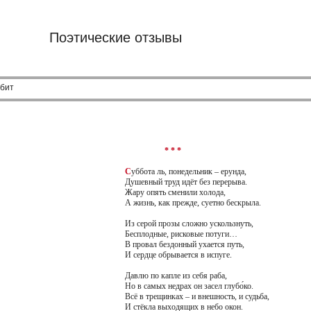
Поэтические отзывы
ьбит
* * *
C
уббота ль, понедельник – ерунда,
Душевный труд идёт без перерыва.
Жару опять сменили холода,
А жизнь, как прежде, суетно бескрыла.
Из серой прозы сложно ускользнуть,
Бесплодные, рисковые потуги…
В провал бездонный ухается путь,
И сердце обрывается в испуге.
Давлю по капле из себя раба,
Но в самых недрах он засел глубо́ко.
Всё в трещинках – и внешность, и судьба,
И стёкла выходящих в небо окон.