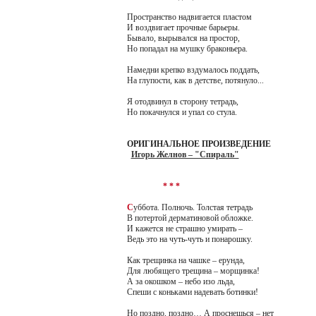
Пространство надвигается пластом
И воздвигает прочные барьеры.
Бывало, вырывался на простор,
Но попадал на мушку браконьера.
Намедни крепко вздумалось поддать,
На глупости, как в детстве, потянуло...
Я отодвинул в сторону тетрадь,
Но покачнулся и упал со стула.
ОРИГИНАЛЬНОЕ ПРОИЗВЕДЕНИЕ
Игорь Желнов – "Спираль"
* * *
С
уббота. Полночь. Толстая тетрадь
В потертой дерматиновой обложке.
И кажется не страшно умирать –
Ведь это на чуть-чуть и понарошку.
Как трещинка на чашке – ерунда,
Для любящего трещина – морщинка!
А за окошком – небо изо льда,
Спеши с коньками надевать ботинки!
Но поздно, поздно… А проснешься – нет