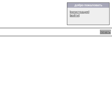
добро пожаловать
[
регистрация
]
[
войти
]
печать