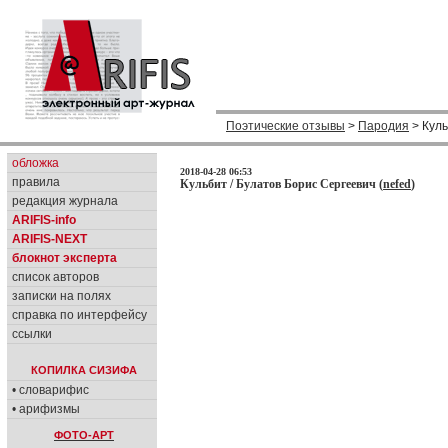
Поэтические отзывы
>
Пародия
> Кул
обложка
2018-04-28 06:53
правила
Кульбит / Булатов Борис Сергеевич (
nefed
)
редакция журнала
ARIFIS-info
ARIFIS-NEXT
блокнот эксперта
список авторов
записки на полях
справка по интерфейсу
ссылки
КОПИЛКА СИЗИФА
• словарифис
• арифизмы
ФОТО-АРТ