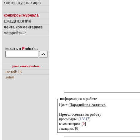
• литературные игры
конкурсы журнала
ЕЖЕДНЕВНИК
лента комментариев
мегарейтинг
искать в
Я
ndex'е:
участники on-line:
Гостей: 13
sutula
информация о работе
Цикл:
Пародийная солянка
Проголосовать за работу
просмотры: [
13817
]
комментарии: [
0
]
закладки: [0]