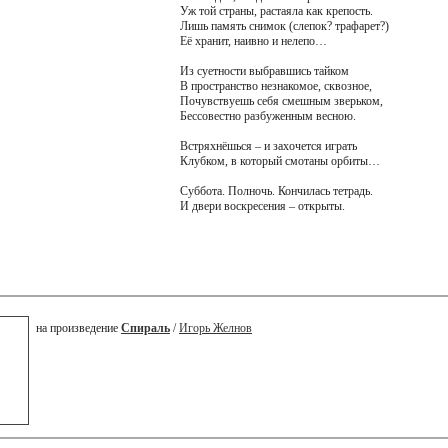
Уж той страны, растаяла как крепость.
Лишь память снимок (слепок? трафарет?)
Её хранит, наивно и нелепо…
Из суетности выбравшись тайком
В пространство незнакомое, сквозное,
Почувствуешь себя смешным зверьком,
Бессовестно разбуженным весною.
Встряхнёшься – и захочется играть
Клубком, в который смотаны орбиты…
Суббота. Полночь. Кончилась тетрадь.
И двери воскресения – открыты.
на произведение
Спираль
/
Игорь Желнов