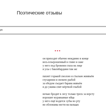
Поэтические отзывы
ун
* * *
он приходит обычно нежданно в конце
весь взъерошенный в глине и саже
у него под бровями глаза на лице
и усы с бакенбардами там же
пахнет горькой смолою и стылым жнивьём
глухарями и свежею рыбой
за обедом съедает барана живьём
и до ужина спит мёртвой глыбой
ночью бродит в лесу только треск за версту
ворошит муравьиные яйца
у него ещё водятся зубы во рту
но обломаны ногти на пальцах