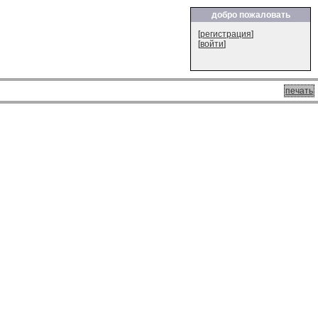
добро пожаловать
[
регистрация
]
[
войти
]
печать