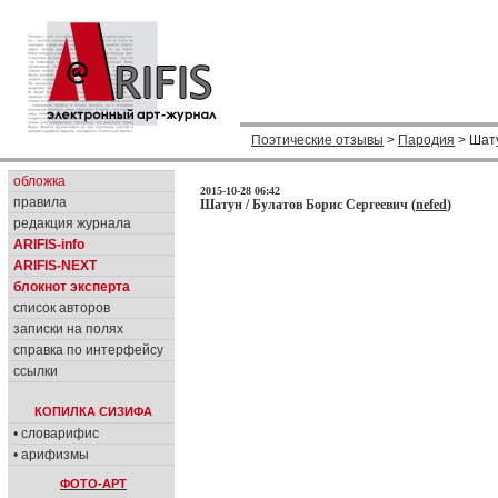
Поэтические отзывы
>
Пародия
> Шат
обложка
2015-10-28 06:42
правила
Шатун / Булатов Борис Сергеевич (
nefed
)
редакция журнала
ARIFIS-info
ARIFIS-NEXT
блокнот эксперта
список авторов
записки на полях
справка по интерфейсу
ссылки
КОПИЛКА СИЗИФА
• словарифис
• арифизмы
ФОТО-АРТ