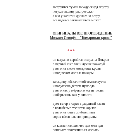
заструится туман между скирд поутру
петухи тишину растревожат
а она у калитки дрожит на ветру
всё надеясь заглянет быть может
ОРИГИНАЛЬНОЕ ПРОИЗВЕДЕНИЕ
Михаил Свищёв – "Комариная кровь"
* * *
он когда ни вернётся всегда на Покров
в первый снег так и лучше пожалуй
у него на виске комариная кровь
и под веком лесные пожары
за скрипучей калиткой темнее кусты
и подмазана дёгтем щеколда
у него как у мёртвого ногти чисты
и обгрызены как у живого
дует ветер в сарае в дырявый казан
с колыбелью теснится корыто
у него на лице голубые глаза
сорок вёсен как ею прикрыты
он кивает как шепчет иди мол иди
понукает простудишься дескать