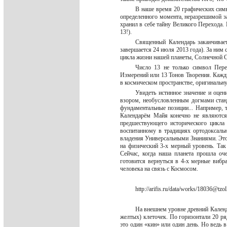
В наше время 20 графических симв
определенного момента, неразрешимой з
хранил в себе тайну Великого Перехода. 
13!).
Священный Календарь заканчивае
завершается 24 июля 2013 года). За ним
цикла жизни нашей планеты, Солнечной 
Число 13 не только символ Пере
Измерений или 13 Тонов Творения. Кажд
в космическом пространстве, оригиналь
Увидеть истинное значение и оце
взором, необусловленным догмами станда
фундаментальные позиции... Например, т
Календарём Майя конечно не являются
предшествующего исторического цикла 
воспитанному в традициях ортодоксаль
владения Универсальными Знаниями. Это 
на физический 3-х мерный уровень. Та
Сейчас, когда наша планета прошла оч
готовится вернуться в 4-х мерные вибр
человека на связь с Космосом.
http://arifis.ru/data/works/18036@tz
На внешнем уровне древний Календа
желтых) клеточек. По горизонтали 20 ря
это один «кин» или один день. Но ведь в