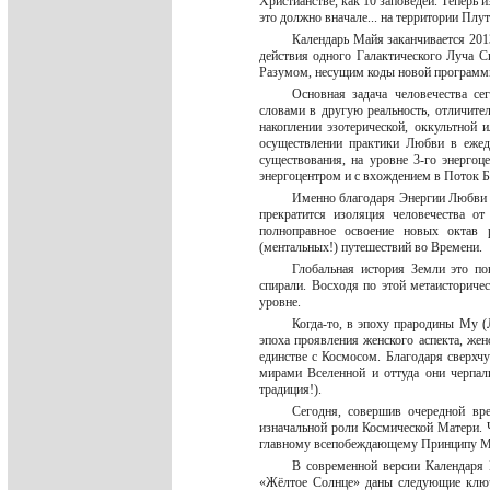
Христианстве, как 10 заповедей. Теперь 
это должно вначале... на территории Плу
Календарь Майя заканчивается 2013
действия одного Галактического Луча 
Разумом, несущим коды новой программ
Основная задача человечества с
словами в другую реальность, отличите
накоплении эзотерической, оккультной
осуществлении практики Любви в ежед
существования, на уровне 3-го энергоц
энергоцентром и с вхождением в Поток 
Именно благодаря Энергии Любви ч
прекратится изоляция человечества о
полноправное освоение новых октав р
(ментальных!) путешествий во Времени.
Глобальная история Земли это п
спирали. Восходя по этой метаисториче
уровне.
Когда-то, в эпоху прародины Му (
эпоха проявления женского аспекта, же
единстве с Космосом. Благодаря сверхч
мирами Вселенной и оттуда они черпал
традиция!).
Сегодня, совершив очередной вр
изначальной роли Космической Матери. 
главному всепобеждающему Принципу Ма
В современной версии Календаря
«Жёлтое Солнце» даны следующие ключе