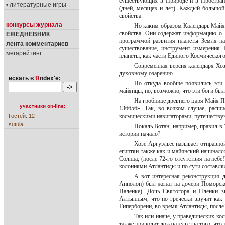
существующих в Природе и в Простран
• литературные игры
(дней, месяцев и лет). Каждый большо
свойства.
конкурсы журнала
Но каким образом Календарь Майя с
свойства. Они содержат информацию о 
ЕЖЕДНЕВНИК
программой развития планеты Земля на
лента комментариев
существование, инструмент измерения
мегарейтинг
планеты, как части Единого Космическог
Современная версия календаря Хоз
духовному озарению.
искать в
Я
ndex'е:
Но откуда вообще появились эти 
майянцы, но, возможно, что эти боги б
На гробнице древнего царя Майя По
участники on-line:
136656». Так, во всяком случае, расш
Гостей: 12
космическими навигаторами, путешеств
sutula
Покаль Вотан, например, правил в 
истории начало?
Хозе Аргуэльес называет отправной
египтян также как и майянский начиналс
Солнца, (после 72-го отсутствия на небе
колониями Атлантиды и по сути составля
А вот интересная реконструкция 
Апполон) был женат на дочери Поморско
Паленке). Дочь Святогора и Пленки з
Алтынным, что по гречески звучит как 
Гипербореии, во время Атлантиды, после
Так или иначе, у праведических к
также приводит доказательства того, что