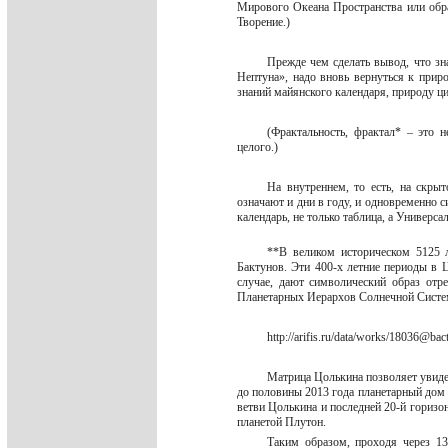
Мирового Океана Пространства или об
Творение.)
Прежде чем сделать вывод, что з
Нептуна», надо вновь вернуться к прир
знаний майянского календаря, природу ц
(Фрактальность, фрактал* – это н
целого.)
На внутреннем, то есть, на скр
означают и дни в году, и одновременно с
календарь, не только таблица, а Универ
**В великом историческом 5125 
Бактунов. Эти 400-х летние периоды в 
случае, дают символический образ от
Планетарных Иерархов Солнечной Систе
http://arifis.ru/data/works/18036@bac
Матрица Цолькина позволяет увидет
до половины 2013 года планетарный дом 
ветви Цолькина и последней 20-й горизо
планетой Плутон.
Таким образом, проходя через 1