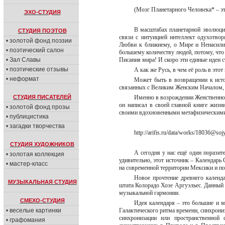
(Мозг Планетарного Человека* – э
ЭХО-СТУДИЯ
В масштабах планетарной эволюции
СТУДИЯ ПОЭТОВ
связи с интуицией интеллект одухотво
• золотой фонд поэзии
Любви к ближнему, о Мире и Ненасилии
• поэтический салон
большему количеству людей, потому, что
• Зал Славы
Писания мира! И скоро эти единые идеи 
• поэтические отзывы
А как же Русь, в чем её роль в эт
• неформат
Может быть в возвращении к исто
связанных с Великим Женским Началом, (
СТУДИЯ ПИСАТЕЛЕЙ
Именно в возрождении Женственнос
он написал в своей главной книге жиз
• золотой фонд прозы
своими вдохновенными метафизическими
• публицистика
• загадки творчества
http://arifis.ru/data/works/18036@soj
СТУДИЯ ХУДОЖНИКОВ
А сегодня у нас ещё один поразит
• золотая коллекция
удивительно, этот источник – Календар
• мастер-класс
на современной территории Мексики и п
Новое прочтение древнего календ
МУЗЫКАЛЬНАЯ СТУДИЯ
штата Колорадо Хозе Аргуэльес. Данный 
музыкальной гармонии.
СМЕХО-СТУДИЯ
Идея календаря – это большие и м
• веселые картинки
Галактического ритма времени, синхрон
синхронизации или пространственной 
• графомания