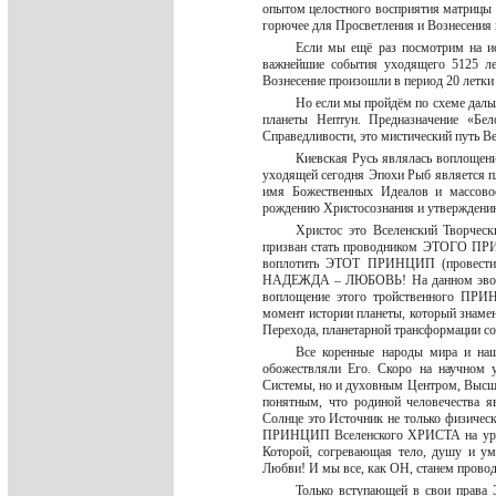
опытом целостного восприятия матрицы 
горючее для Просветления и Вознесения
Если мы ещё раз посмотрим на и
важнейшие события уходящего 5125 лет
Вознесение произошли в период 20 летк
Но если мы пройдём по схеме дальш
планеты Нептун. Предназначение «Бе
Справедливости, это мистический путь 
Киевская Русь являлась воплощен
уходящей сегодня Эпохи Рыб является п
имя Божественных Идеалов и массовое
рождению Христосознания и утверждению
Христос это Вселенский Творчес
призван стать проводником ЭТОГО ПРИН
воплотить ЭТОТ ПРИНЦИП (провест
НАДЕЖДА – ЛЮБОВЬ! На данном эволюци
воплощение этого тройственного ПР
момент истории планеты, который зн
Перехода, планетарной трансформации со
Все коренные народы мира и на
обожествляли Его. Скоро на научном 
Системы, но и духовным Центром, Высш
понятным, что родиной человечества я
Солнце это Источник не только физичес
ПРИНЦИП Вселенского ХРИСТА на ур
Которой, согревающая тело, душу и у
Любви! И мы все, как ОН, станем про
Только вступающей в свои права Э