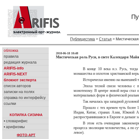
Пу
Публицистика
>
Статья
> Мистическая 
обложка
2010-06-18 10:48
правила
Мистическая роль Руси, в свете Календаря Майя 
редакция журнала
ARIFIS-info
В конце 10 века н.э. Русь, тогд
монашества и оплотом христианской вер
ARIFIS-NEXT
Исторически именно на нынешней т
блокнот эксперта
список авторов
Эпоха тесной связи человека с 
монотеизму. В центре новой веры стал 
записки на полях
материальных форм и физической реальн
справка по интерфейсу
Так началась эра западной духовно
ссылки
Прошло с тех времен чуть более 
Индии, Китае, странах Азии, Южной Ам
КОПИЛКА СИЗИФА
распространившаяся в Европе и дальше з
• словарифис
В этом есть очевидная закономер
• арифизмы
процесса эволюции человечества, а по с
левое).
ФОТО-АРТ