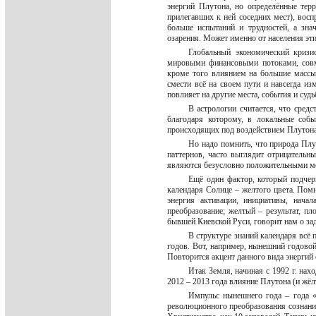
энергий Плутона, но определённые тер
прилегавших к ней соседних мест), вос
больше испытаний и трудностей, а зн
озарения. Может именно от населения эт
Глобальный экономический кризи
мировыми финансовыми потоками, совм
кроме того влиянием на большие массы
смести всё на своем пути и навсегда и
повлияет на другие места, события и суд
В астрологии считается, что сред
благодаря которому, в локальные соб
происходящих под воздействием Плутона 
Но надо помнить, что природа Плу
паттернов, часто выглядит отрицательн
являются безусловно положительными 
Ещё один фактор, который подчер
календаря Солнце – желтого цвета. Помн
энергия активации, инициативы, начал
преобразование; желтый – результат, п
бывшей Киевской Руси, говорит нам о за
В структуре знаний календаря всё 
годов. Вот, например, нынешний годовой 
Повторится акцент данного вида энергий 
Итак Земля, начиная с 1992 г. на
2012 – 2013 года влияние Плутона (и жёл
Импульс нынешнего года – года 
революционного преобразования сознания