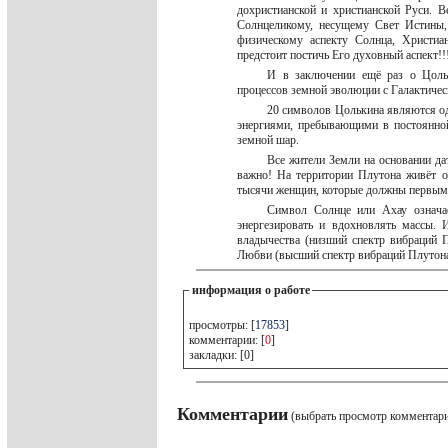
дохристианской и христианской Руси. 
Солнцеликому, несущему Свет Истины
физическому аспекту Солнца, Христиа
предстоит постичь Его духовный аспект!!
И в заключении ещё раз о Цольк
процессов земной эволюции с Галактиче
20 символов Цолькина являются 
энергиями, пребывающими в постоянно
земной шар.
Все жители Земли на основании да
важно! На территории Плутона живёт о
тысячи женщин, которые должны первым
Символ Солнце или Ахау означае
энергезировать и вдохновлять массы.
владычества (низший спектр вибраций П
Любви (высший спектр вибраций Плутона
информация о работе
просмотры: [
17853
]
комментарии: [
0
]
закладки: [0]
Комментарии
(выбрать просмотр комментар