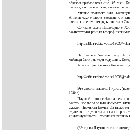
образом прибавляется еще 105 дней. Ка
система, как и египетская, называется со
Учёные прошлого или Посвящен
Атлантического цикла времени, счита
системы в первую очередь они чтили Сол
Согласно схеме Планетарного Хол
соответствуют разным географическими 
http://arifis.ru/data/works/18036@rla
Центральной Америке, п-ву Юкатан
майянцы были так неравнодушны к Венер
А территории бывшей Киевской Рус
http://arifis.ru/data/works/18036@sol
Это энергии планеты Плутон, (изв
1930 г).
Плутон* – это особая планета, с
золото. Что же за золото добывает Плут
скажем, Промысел Божий. Он выжигает 
стратегия – трудности испытаний, разв
Индивидуальности. Это планета великих 
(*Энергии Плутона тесно взаимоде